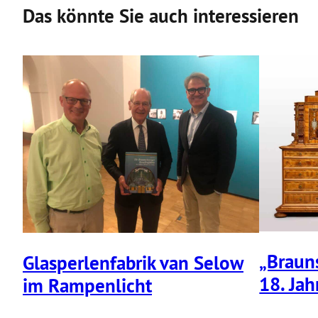
Das könnte Sie auch interessieren
„Braun
Glasper­len­fa­brik van Selow
18. Jah
im Rampen­licht