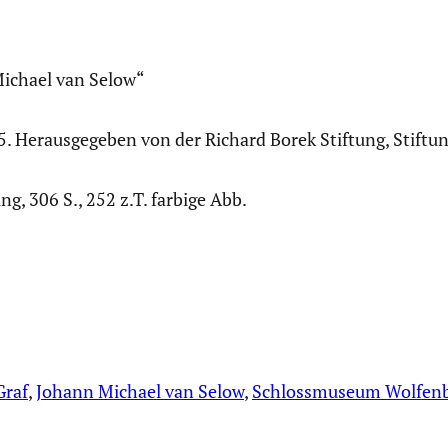
 Michael van Selow“
. Heraus­ge­geben von der Richard Borek Stiftung, Stiftung 
ng, 306 S., 252 z.T. farbige Abb.
Graf
, 
Johann Michael van Selow
, 
Schlossmuseum Wolfenb