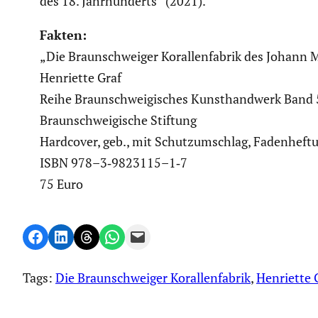
des 18. Jahrhun­derts“ (2021).
Fakten:
„Die Braun­schweiger Koral­len­fa­brik des Johann
Henriette Graf
Reihe Braun­schwei­gi­sches Kunst­hand­werk Band 5
Braun­schwei­gi­sche Stiftung
Hardcover, geb., mit Schutz­um­schlag, Faden­hef­tu
ISBN 978–3‑9823115–1‑7
75 Euro
Share on Facebook
Share on LinkedIn
Share on Threads
Share on WhatsApp
Email this Page
Tags:
Die Braunschweiger Korallenfabrik
, 
Henriette 