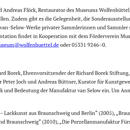
d Andreas Flöck, Restau­rator des Museums Wolfen­büttel,
en. Zudem gibt es die Gelegen­heit, die Sonder­aus­stel­lu
r van-Selow-Werke privater Sammle­rinnen und Sammler 
en­ta­tion findet in Koope­ra­tion mit dem Förder­verein 
seum@wolfenbuettel.de
oder 05331 9246–0.
d Borek, Ehren­vor­sit­zender der Richard Borek Stiftung
r Peter Joch und Andreas Büttner, Kurator für Kunst­ge­w
k und Bedeutung der Manufaktur van Selow ein. Um An
 – Lackkunst aus Braun­schweig und Berlin“ (2005), „Bra
 Braun­schweig“ (2010), „Die Porzel­lan­ma­nu­faktur Fü