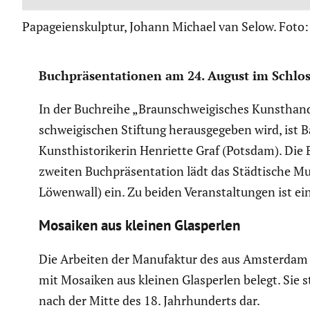
Papageienskulptur, Johann Michael van Selow. Fot
Buchprä­sen­ta­tionen am 24. August im Schl
In der Buchreihe „Braun­schwei­gi­sches Kunst­hand
schwei­gi­schen Stiftung heraus­ge­geben wird, ist
Kunst­his­to­ri­kerin Henriette Graf (Potsdam). Di
zweiten Buchprä­sen­ta­tion lädt das Städti­sch
Löwenwall) ein. Zu beiden Veran­stal­tungen ist 
Mosaiken aus kleinen Glasperlen
Die Arbeiten der Manufaktur des aus Amsterdam 
mit Mosaiken aus kleinen Glasperlen belegt. Sie ste
nach der Mitte des 18. Jahrhun­derts dar.