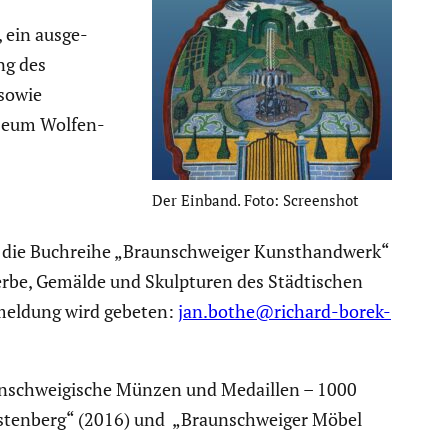
 ein ausge­
ng des
sowie
Museum Wolfen­
Der Einband. Foto: Screen­shot
, die Buchreihe „Braun­schweiger Kunst­hand­werk“
erbe, Gemälde und Skulp­turen des Städti­schen
meldung wird gebeten:
jan.bothe@richard-borek-
un­schwei­gi­sche Münzen und Medaillen – 1000
rsten­berg“ (2016) und „Braun­schweiger Möbel