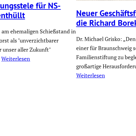
rungs­stele für NS-
Neuer Geschäfts­f
nthüllt
die Richard Bore
 am ehemaligen Schießstand in
Dr. Michael Grisko: „De
rst als "unverzichtbarer
einer für Braunschweig 
r unser aller Zukunft"
Familienstiftung zu begle
.
Weiterlesen
großartige Herausforderu
Weiterlesen