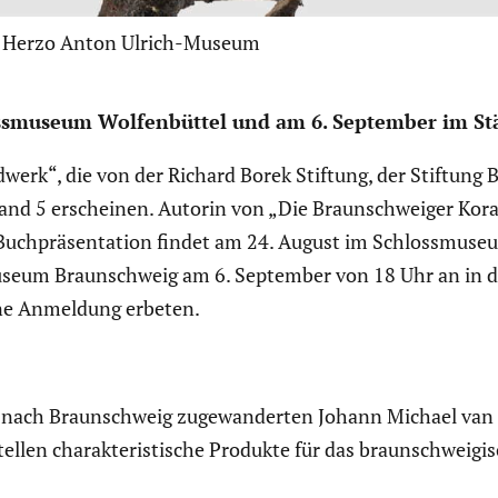
o: Herzo Anton Ulrich-Museum
oss­mu­seum Wolfen­büttel und am 6. September im S
­werk“, die von der Richard Borek Stiftung, der Stiftung Br
 Band 5 erscheinen. Autorin von „Die Braun­schweiger Koral
e Buchprä­sen­ta­tion findet am 24. August im Schloss­mu­s
e Museum Braun­schweig am 6. September von 18 Uhr an in
eine Anmeldung erbeten.
nach Braun­schweig zugewan­derten Johann Michael van
llen charak­te­ris­ti­sche Produkte für das braun­schwei­gi