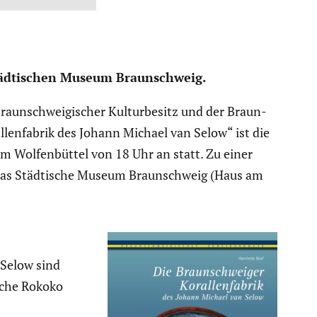
tädti­schen Museum Braun­schweig.
aun­schwei­gi­scher Kultur­be­sitz und der Braun­
­len­fa­brik des Johann Michael van Selow“ ist die
eum Wolfen­büttel von 18 Uhr an statt. Zu einer
 das Städti­sche Museum Braun­schweig (Haus am
 Selow sind
­sche Rokoko