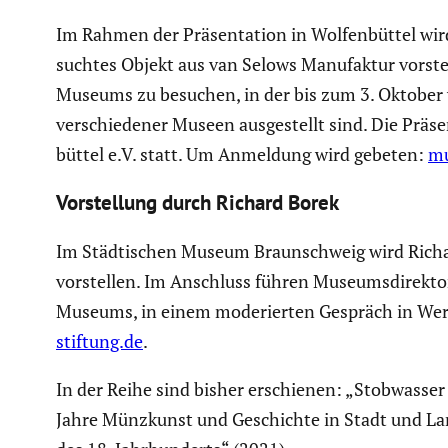
Im Rahmen der Präsen­ta­tion in Wolfen­büttel wir
suchtes Objekt aus van Selows Manufaktur vorstell
Museums zu besuchen, in der bis zum 3. Oktobe
verschie­dener Museen ausge­stellt sind. Die Präs
büttel e.V. statt. Um Anmeldung wird gebeten:
mu
Vorstel­lung durch Richard Borek
Im Städti­schen Museum Braun­schweig wird Richar
vorstellen. Im Anschluss führen Museums­di­rekto
Museums, in einem moderierten Gespräch in Wer
stiftung.de
.
In der Reihe sind bisher erschienen: „Stobwasser
Jahre Münzkunst und Geschichte in Stadt und Land