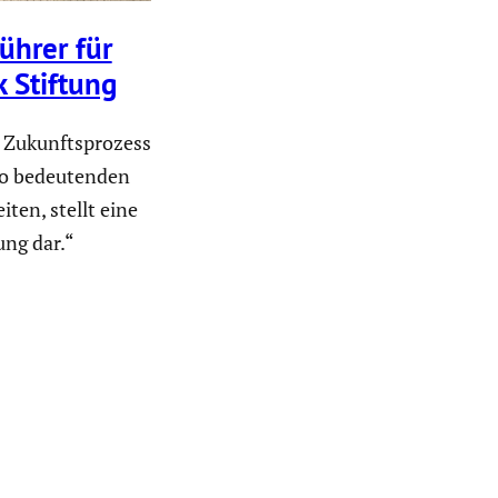
ührer für
k Stiftung
n Zukunftsprozess
so bedeutenden
iten, stellt eine
ng dar.“