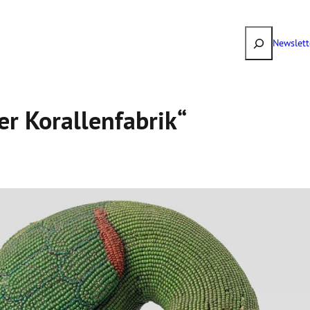
Suchen
Newslett
 Koral­len­fa­brik“