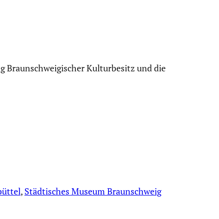
Braun­schwei­gi­scher Kultur­be­sitz und die
üttel
, 
Städtisches Museum Braunschweig