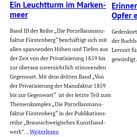
Ein Leucht­turm im Marken­
Erinne­
meer
Opfer e
Band III der Reihe „Die Porzel­lan­ma­nu­
Gedenkort
faktur Fürsten­berg“ beschäf­tigt sich mit
der Buchho
allen spannenden Höhen und Tiefen aus
Lernort fü
der Zeit von der Priva­ti­sie­rung 1859 bis
gewürdigt
zur überaus zuver­sicht­lich stimmenden
Gegenwart. Mit dem dritten Band „Von
der Priva­ti­sie­rung der Manufaktur 1859
bis zur Gegenwart“ ist der letzte Teil zum
Themen­kom­plex „Die Porzel­lan­ma­nu­
faktur Fürsten­berg“ in der Publi­ka­ti­ons­
reihe „Braun­schwei­gi­sches Kunst­hand­
werk”…
Weiterlesen