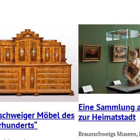
Eine Sammlung a
­schweiger Möbel des
zur Heimat­stadt
rhun­derts“
Braunschweigs Museen, F