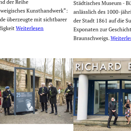
nd der Reihe
Städtisches Museum - Bü
weigisches Kunsthandwerk“:
anlässlich des 1000-jäh
lde überzeugte mit sichtbarer
der Stadt 1861 auf die S
digkeit
Weiterlesen
Exponaten zur Geschicht
Braunschweigs.
Weiterle