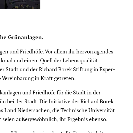
che Grünan­lagen.
gen und Friedhöfe. Vor allem ihr hervor­ra­gendes
erkmal und einem Quell der Lebens­qua­lität
er Stadt und der Richard Borek Stiftung in Exper­
 Verein­ba­rung in Kraft getreten.
kan­lagen und Friedhöfe für die Stadt in der
n bei der Stadt. Die Initia­tive der Richard Borek
s Land Nieder­sa­chen, die Techni­sche Univer­sität
t seien außer­ge­wöhn­lich, ihr Ergebnis ebenso.