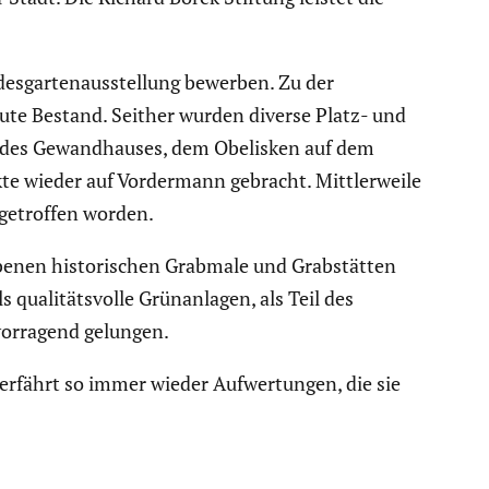
s­gar­ten­aus­stel­lung bewerben. Zu der
heute Bestand. Seither wurden diverse Platz- und
 des Gewand­hauses, dem Obelisken auf dem
e wieder auf Vorder­mann gebracht. Mittler­weile
 getroffen worden.
ie­benen histo­ri­schen Grabmale und Grabstätten
 quali­täts­volle Grünan­lagen, als Teil des
or­ra­gend gelungen.
t erfährt so immer wieder Aufwer­tungen, die sie