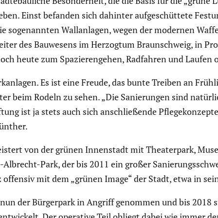
tädte­bau­liche Beson­der­heit, die die Basis für die „grüne 
en. Einst befanden sich dahinter aufge­schüt­tete Festung
die sogenannten Wallan­lagen, wegen der modernen Waffen
eiter des Bauwesens im Herzogtum Braun­schweig, in Pro
t noch heute zum Spazie­ren­gehen, Radfahren und Laufen
an­lagen. Es ist eine Freude, das bunte Treiben an Früh
 beim Rodeln zu sehen. „Die Sanie­rungen sind natürlich
ftung ist ja stets auch sich anschlie­ßende Pflege­kon­zep
Günther.
eis­tert von der grünen Innen­stadt mit Theater­park, Mus
brecht-Park, der bis 2011 ein großer Sanie­rungs­schwer
nz offensiv mit dem „grünen Image“ der Stadt, etwa in se
 nun der Bürger­park in Angriff genommen und bis 2018 su
twi­ckelt. Der operative Teil obliegt dabei wie immer der 