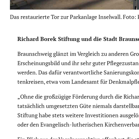
Das restaurierte Tor zur Parkanlage Inselwall. Foto: 
Richard Borek Stiftung und die Stadt Braun­s
Braun­schweig glänzt im Vergleich zu anderen Groß
Erschei­nungs­bild und ihr sehr guter Pflege­zu­st
werden. Das dafür verant­wort­liche Sanie­rungs­k
ten­kreisen, etwa vom Landesamt für Denkmal­pflege,
„Ohne die großzü­gige Förderung durch die Richard
tatsäch­lich umgesetzten Güte niemals darstellbar 
Stiftung habe stets weitere Inves­ti­tionen ausgelö
oder den Evange­lisch-luthe­ri­schen Kirchen­ver­ba