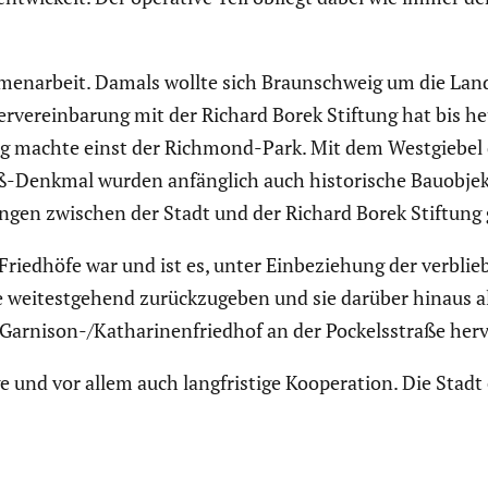
en­ar­beit. Damals wollte sich Braun­schweig um die Lande
r­ver­ein­ba­rung mit der Richard Borek Stiftung hat bis 
ang machte einst der Richmond-Park. Mit dem Westgiebel
enkmal wurden anfäng­lich auch histo­ri­sche Bauob­jekt
a­rungen zwischen der Stadt und der Richard Borek Stiftung
en Friedhöfe war und ist es, unter Einbe­zie­hung der verbl
 weitest­ge­hend zurück­zu­geben und sie darüber hinaus als
Garnison-/Katha­ri­nen­friedhof an der Pockels­straße herv
 und vor allem auch langfris­tige Koope­ra­tion. Die Stad