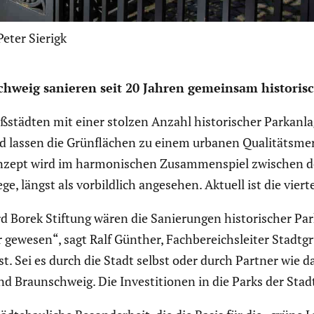
Peter Sierigk
chweig sanieren seit 20 Jahren gemeinsam histo­ri­s
städten mit einer stolzen Anzahl histo­ri­scher Parkan­la
and lassen die Grünflä­chen zu einem urbanen Quali­täts­m
on­zept wird im harmo­ni­schen Zusam­men­spiel zwischen d
 längst als vorbild­lich angesehen. Aktuell ist die vierte
 Borek Stiftung wären die Sanie­rungen histo­ri­scher Par
gewesen“, sagt Ralf Günther, Fachbe­reichs­leiter Stadtgrü
st. Sei es durch die Stadt selbst oder durch Partner wie da
nd Braun­schweig. Die Inves­ti­tionen in die Parks der Stad