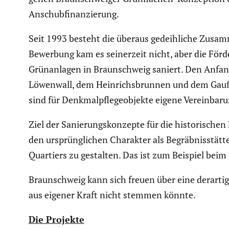
Anschub­fi­nan­zie­rung.
Seit 1993 besteht die überaus gedeih­liche Zusam­m
Bewerbung kam es seiner­zeit nicht, aber die Förde
Grünan­lagen in Braun­schweig saniert. Den Anf
Löwenwall, dem Heinrichs­brunnen und dem Gauß-D
sind für Denkmal­pfle­ge­ob­jekte eigene Verein­b
Ziel der Sanie­rungs­kon­zepte für die histo­ri­sch
den ursprüng­li­chen Charakter als Begräb­nis­stätte
Quartiers zu gestalten. Das ist zum Beispiel beim 
Braun­schweig kann sich freuen über eine derartige
aus eigener Kraft nicht stemmen könnte.
Die Projekte