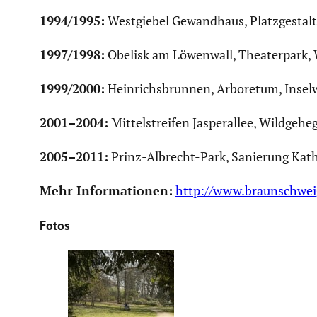
1994/1995:
Westgiebel Gewand­haus, Platz­ge­stal­
1997/1998:
Obelisk am Löwenwall, Theater­park, W
1999/2000:
Heinrichs­brunnen, Arboretum, Insel­w
2001–2004:
Mittel­streifen Jaspe­r­allee, Wildge­he
2005–2011:
Prinz-Albrecht-Park, Sanierung Katha­
Mehr Infor­ma­tionen:
http://www.braunschwe
Fotos