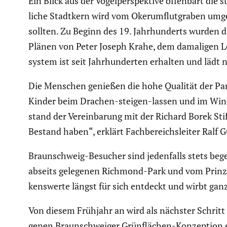
Ein Blick aus der Vogel­per­spek­tive offenbart die s
liche Stadtkern wird vom Okerum­flut­graben umgeb
sollten. Zu Beginn des 19. Jahrhun­derts wurden 
Plänen von Peter Joseph Krahe, dem damaligen L
system ist seit Jahrhun­derten erhalten und läd
Die Menschen genießen die hohe Qualität der Park
Kinder beim Drachen-steigen-lassen und im Winter
stand der Verein­ba­rung mit der Richard Borek Sti
Bestand haben“, erklärt Fachbe­reichs­leiter Ralf 
Braun­schweig-Besucher sind jeden­falls stets beg
abseits gelegenen Richmond-Park und vom Prinz-Al
kens­werte längst für sich entdeckt und wirbt ga
Von diesem Frühjahr an wird als nächster Schritt
genen Braun­schweiger Grünflä­chen-Konzep­tion en