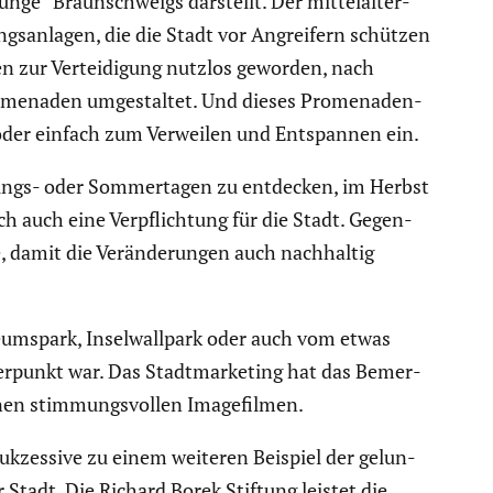
Lunge“ Braun­schweigs darstellt. Der mittel­al­ter­
s­an­lagen, die die Stadt vor Angrei­fern schützen
 zur Vertei­di­gung nutzlos geworden, nach
me­naden umgestaltet. Und dieses Prome­na­den­
 oder einfach zum Verweilen und Entspannen ein.
lings- oder Sommer­tagen zu entdecken, im Herbst
 auch eine Verpflich­tung für die Stadt. Gegen­
te, damit die Verän­de­rungen auch nachhaltig
eums­park, Insel­wall­park oder auch vom etwas
­punkt war. Das Stadt­mar­ke­ting hat das Bemer­
inen stimmungs­vollen Image­filmen.
kzes­sive zu einem weiteren Beispiel der gelun­
Stadt. Die Richard Borek Stiftung leistet die