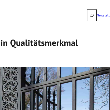
Suchen
Newslett
in Quali­täts­merkmal