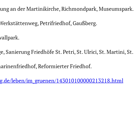
tung an der Marti­ni­kirche, Richmond­park, Museums­park.
erkstät­tenweg, Petrif­riedhof, Gaußberg.
all­park.
ge, Sanierung Friedhöfe St. Petri, St. Ulrici, St. Martini, S
ri­nen­friedhof, Refor­mierter Friedhof.
ig.de/leben/im_gruenen/143010100000213218.html