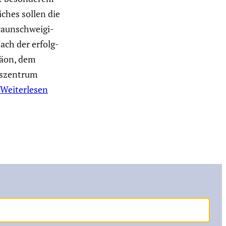
­ches sollen die
aun­schwei­gi­
ach der erfolg­
läon, dem
s­zen­trum
Weiterlesen