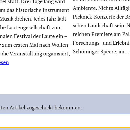
tel statt. Drei Tage lang wird
Ambiente. Nichts Alltäg­li
um das histo­ri­sche Instru­ment
Picknick-Konzerte der Br
Musik drehen. Jedes Jahr lädt
schen Landschaft sein. N
he Lauten­ge­sell­schaft zum
rei­chen Premiere am Pa
o­nalen Festival der Laute ein –
Forschungs- und Erleb­ni
hr zum ersten Mal nach Wolfen­
Schöninger Speere, im…
e die Veran­stal­tung organi­siert,
esen
ten Artikel zugeschickt bekommen.