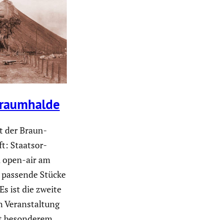
braum­halde
t der Braun­
t: Staats­or­
ni open-air am
e passende Stücke
 Es ist die zweite
 Veran­stal­tung
t beson­derem