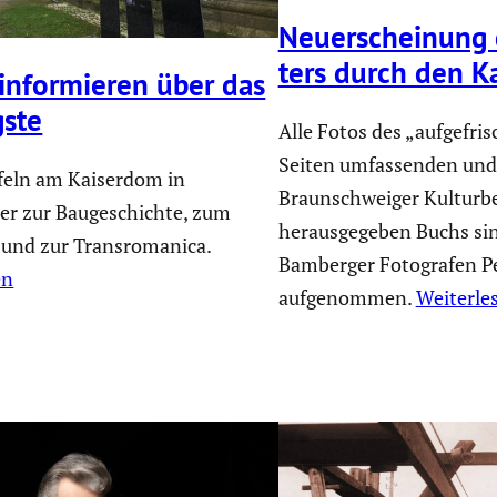
Neuerschei­nung 
ters durch den K
infor­mieren über das
gste
Alle Fotos des „aufgefri
Seiten umfassenden und 
feln am Kaiserdom in
Braunschweiger Kulturbe
ter zur Baugeschichte, zum
herausgegeben Buchs si
 und zur Transromanica.
Bamberger Fotografen Pe
en
aufgenommen.
Weiterle