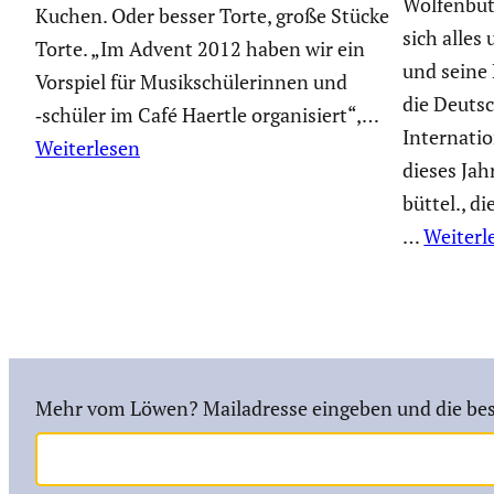
Wolfen­büt
Kuchen. Oder besser Torte, große Stücke
sich alles 
Torte. „Im Advent 2012 haben wir ein
und seine 
Vorspiel für Musik­schü­le­rinnen und
die Deutsc
‑schüler im Café Haertle organi­siert“,…
Inter­na­ti
Weiterlesen
dieses Ja
büttel., di
…
Weiterl
Mehr vom Löwen? Mailadresse eingeben und die bes