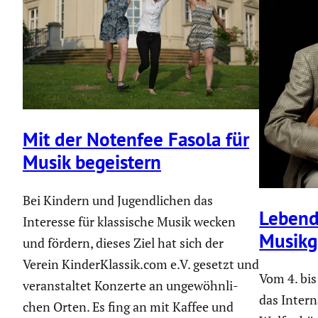
Mit der Notenfee Fasola für
Musik begeis­tern
Bei Kindern und Jugend­li­chen das
Lebendi
Interesse für klassi­sche Musik wecken
Musik­g
und fördern, dieses Ziel hat sich der
Verein KinderKlassik.com e.V. gesetzt und
Vom 4. bis
veran­staltet Konzerte an ungewöhn­li­
das Inter­n
chen Orten. Es fing an mit Kaffee und