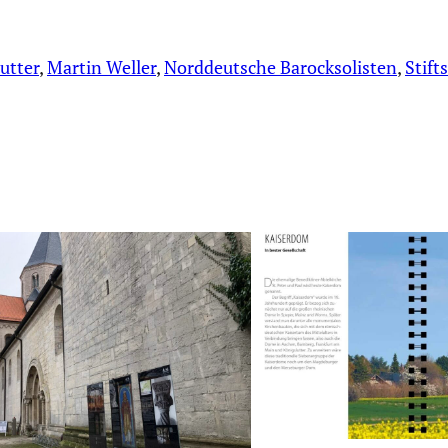
utter
, 
Martin Weller
, 
Norddeutsche Barocksolisten
, 
Stift