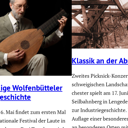
Klassik an der A
Zweites Picknick-Konzer
schwei­gi­schen Landschaf
ge Wolfen­büt­teler
chester spielt am 17. Ju
e­schichte
Seilbahn­berg in Lenged
zur Indus­trie­ge­schichte.
 6. Mai findet zum ersten Mal
Auflage einer beson­deren
a­tio­nale Festival der Laute in
an beson­deren Orten mi