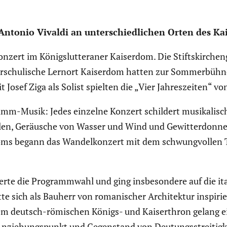
Antonio Vivaldi an unter­schied­li­chen Orten des Kai
n­zert im Königs­lut­te­raner Kaiserdom. Die Stifts­kir­che
ußer­schu­li­sche Lernort Kaiserdom hatten zur Sommer­büh
it Josef Ziga als Solist spielten die „Vier Jahres­zeiten“ 
mm-Musik: Jedes einzelne Konzert schildert musika­lisch
len, Geräusche von Wasser und Wind und Gewit­ter­donner
­doms begann das Wandel­kon­zert mit dem schwung­vollen
terte die Programm­wahl und ging insbe­son­dere auf die i
tte sich als Bauherr von romani­scher Archi­tektur inspi­ri
em deutsch-römischen Königs- und Kaiser­thron gelang ei
Anzie­hungs­punkt und Gegen­stand von Deutungs­strei­tig­k