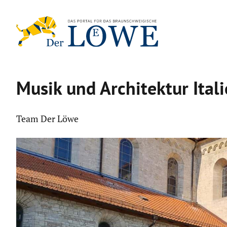
Zum
Inhalt
springen
Musik und Archi­tektur Ita
Team Der Löwe