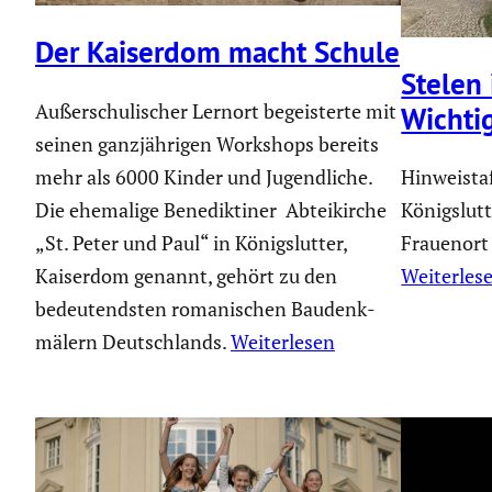
Der Kaiserdom macht Schule
Stelen 
Außer­schu­li­scher Lernort begeis­terte mit
Wichti
seinen ganzjäh­rigen Workshops bereits
mehr als 6000 Kinder und Jugend­liche.
Hinweista
Die ehemalige Benedik­tiner Abtei­kirche
Königslut
„St. Peter und Paul“ in Königs­lutter,
Frauenort
Kaiserdom genannt, gehört zu den
Weiterles
bedeu­tendsten romani­schen Baudenk­
mä­lern Deutsch­lands.
Weiterlesen