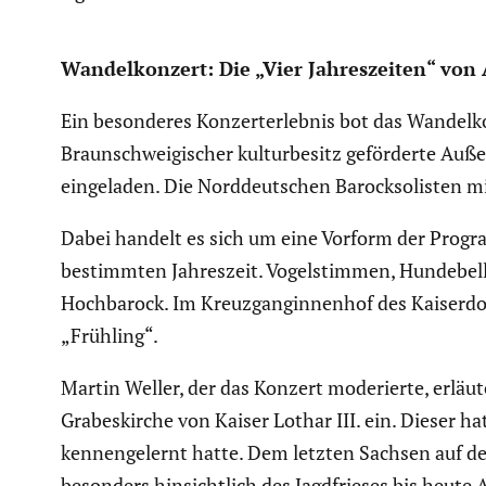
Wandel­kon­zert: Die „Vier Jahres­zeiten“ von 
Ein beson­deres Konzert­er­lebnis bot das Wandel­ko
Braun­schwei­gi­scher kultur­be­sitz geför­derte A
einge­laden. Die Norddeut­schen Barock­so­listen m
Dabei handelt es sich um eine Vorform der Progra
bestimmten Jahres­zeit. Vogel­stimmen, Hunde­bel
Hochba­rock. Im Kreuz­gan­gin­nenhof des Kaiser
„Frühling“.
Martin Weller, der das Konzert moderierte, erläu­
Grabes­kirche von Kaiser Lothar III. ein. Dieser ha
kennen­ge­lernt hatte. Dem letzten Sachsen auf d
besonders hinsicht­lich des Jagdfrieses bis heute 