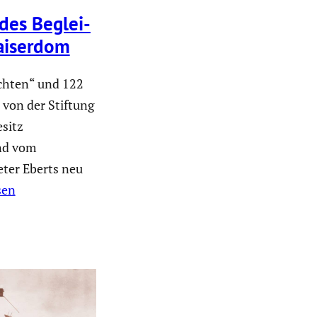
des Beglei­
aiserdom
schten“ und 122
von der Stiftung
sitz
nd vom
ter Eberts neu
sen