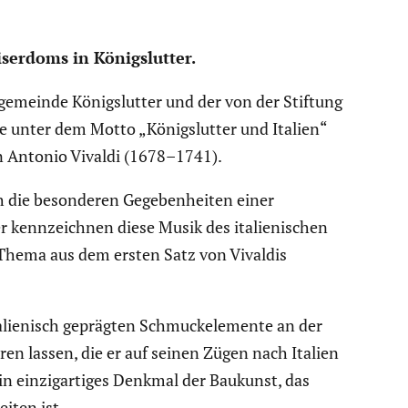
ser­doms in Königs­lutter.
n­ge­meinde Königs­lutter und der von der Stiftung
ne unter dem Motto „Königs­lutter und Italien“
von Antonio Vivaldi (1678–1741).
 die beson­deren Gegeben­heiten einer
 kennzeichnen diese Musik des italie­ni­schen
 Thema aus dem ersten Satz von Vivaldis
talie­nisch geprägten Schmuck­ele­mente an der
eren lassen, die er auf seinen Zügen nach Italien
n einzig­ar­tiges Denkmal der Baukunst, das
eiten ist.