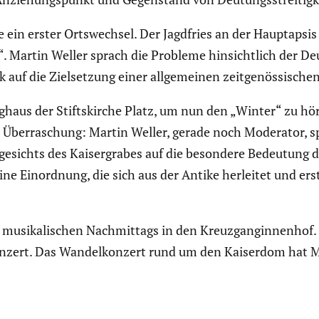
 ein erster Ortswechsel. Der Jagdfries an der Haupt­apsis
. Martin Weller sprach die Probleme hinsicht­lich der De
k auf die Zielset­zung einer allge­meinen zeitge­nös­si­schen
haus der Stifts­kirche Platz, um nun den „Winter“ zu h
Überra­schung: Martin Weller, gerade noch Moderator, sp
ngesichts des Kaiser­grabes auf die besondere Bedeutung
. Eine Einord­nung, die sich aus der Antike herleitet und e
musika­li­schen Nachmit­tags in den Kreuz­gan­gin­nenho
Konzert. Das Wandel­kon­zert rund um den Kaiserdom hat Mu