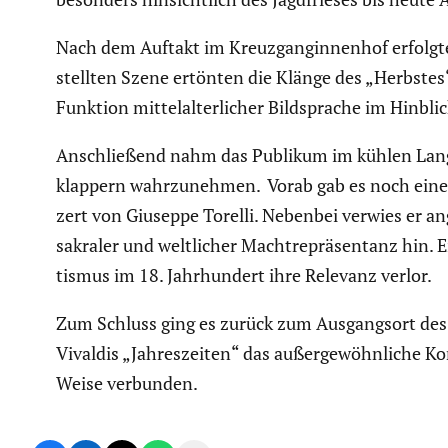
Nach dem Auftakt im Kreuz­gan­gin­nenhof erfolgte
stellten Szene ertönten die Klänge des „Herbstes“
Funktion mittel­al­ter­li­cher Bildsprache im Hinblic
Anschlie­ßend nahm das Publikum im kühlen Lang
klap­pern wahrzu­nehmen. Vorab gab es noch eine 
zert von Giuseppe Torelli. Nebenbei verwies er a
sakraler und weltli­cher Macht­re­prä­sen­tanz hin
tismus im 18. Jahrhun­dert ihre Relevanz verlor.
Zum Schluss ging es zurück zum Ausgangsort des 
Vivaldis „Jahres­zeiten“ das außer­ge­wöhn­liche 
Weise verbunden.