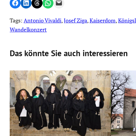
Share on Facebook
Share on LinkedIn
Share on Threads
Share on WhatsApp
Email this Page
Tags:
Antonio Vivaldi
, 
Josef Ziga
, 
Kaiserdom
, 
Königsl
Wandelkonzert
Das könnte Sie auch interessieren