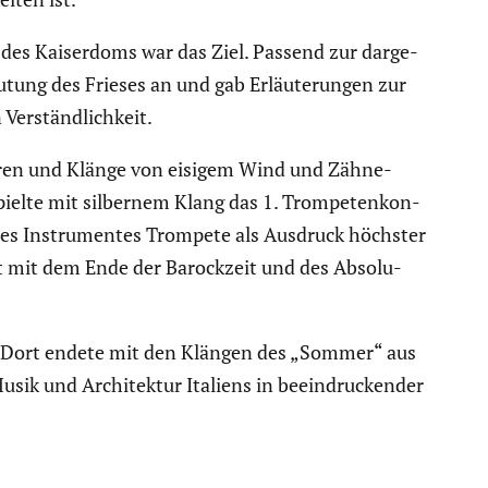
 des Kaiser­doms war das Ziel. Passend zur darge­
utung des Frieses an und gab Erläu­te­rungen zur
 Verständ­lich­keit.
ören und Klänge von eisigem Wind und Zähne­
ielte mit silbernem Klang das 1. Trompe­ten­kon­
 des Instru­mentes Trompete als Ausdruck höchster
rst mit dem Ende der Barock­zeit und des Absolu­
f. Dort endete mit den Klängen des „Sommer“ aus
sik und Archi­tektur Italiens in beein­dru­ckender