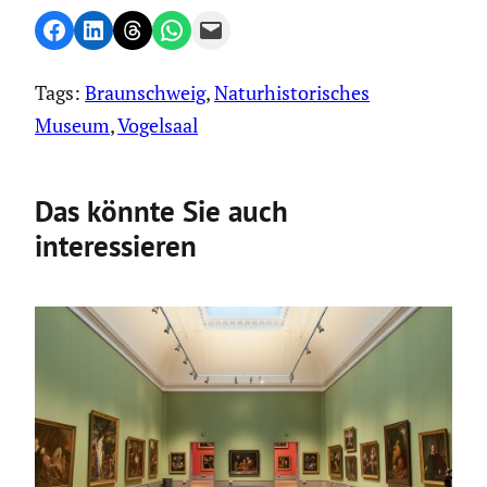
Share on Facebook
Share on LinkedIn
Share on Threads
Share on WhatsApp
Email this Page
Tags:
Braunschweig
, 
Naturhistorisches
Museum
, 
Vogelsaal
Das könnte Sie auch
interessieren