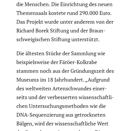
die Menschen. Die Einrich­tung des neuen
Themen­saals kostete rund 290.000 Euro.
Das Projekt wurde unter anderem von der
Richard Borek Stiftung und der Braun­
schwei­gi­schen Stiftung unter­stützt.
Die ältesten Stücke der Sammlung wie
beispiels­weise der Färöer-Kolkrabe
stammen noch aus der Gründungs­zeit des
Museums im 18 Jahrhun­dert. „Aufgrund
des weltweiten Arten­schwundes einer­
seits und der verbes­serten wissen­schaft­li­
chen Unter­su­chungs­me­thoden wie die
DNA-Sequen­zie­rung aus getrock­neten
Bälgen, wird der wissen­schaft­liche Wert