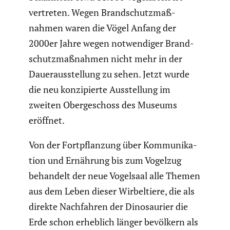
vertreten. Wegen Brand­schutz­maß­
nahmen waren die Vögel Anfang der
2000er Jahre wegen notwen­diger Brand­
schutz­maß­nahmen nicht mehr in der
Dauer­aus­stel­lung zu sehen. Jetzt wurde
die neu konzi­pierte Ausstel­lung im
zweiten Oberge­schoss des Museums
eröffnet.
Von der Fortpflan­zung über Kommu­ni­ka­
tion und Ernährung bis zum Vogelzug
behandelt der neue Vogelsaal alle Themen
aus dem Leben dieser Wirbel­tiere, die als
direkte Nachfahren der Dinosau­rier die
Erde schon erheblich länger bevölkern als