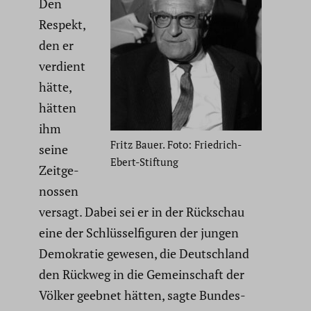
Den
Respekt,
den er
verdient
hätte,
hätten
ihm
Fritz Bauer. Foto: Friedrich-
seine
Ebert-Stiftung
Zeitge­
nossen
versagt. Dabei sei er in der Rückschau
eine der Schlüs­sel­fi­guren der jungen
Demokratie gewesen, die Deutsch­land
den Rückweg in die Gemein­schaft der
Völker geebnet hätten, sagte Bundes­