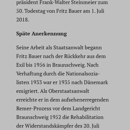
prä­si­dent Frank-Walter Stein­meier zum
50. Todestag von Fritz Bauer am 1. Juli
2018.
Späte Anerken­nung
Seine Arbeit als Staats­an­walt begann
Fritz Bauer nach der Rückkehr aus dem
Exil bis 1956 in Braun­schweig. Nach
Verhaf­tung durch die Natio­nal­so­zia­
listen 1933 war er 1935 nach Dänemark
emigriert. Als Oberstaats­an­walt
erreichte er in dem aufse­hen­er­re­genden
Remer-Prozess vor dem Landge­richt
Braun­schweig 1952 die Rehabi­li­ta­tion
der Wider­stands­kämpfer des 20. Juli