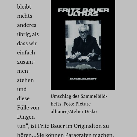
bleibt
nichts
anderes
übrig, als
dass wir
einfach
zusam­
men­
stehen
und
Umschlag des Sammel­bild­
diese
hefts. Foto: Picture
Fülle von
alliance/Atelier Disko
Dingen
tun“, ist Fritz Bauer im Origi­nalton zu
hören. „Sie können Paragrafen machen,