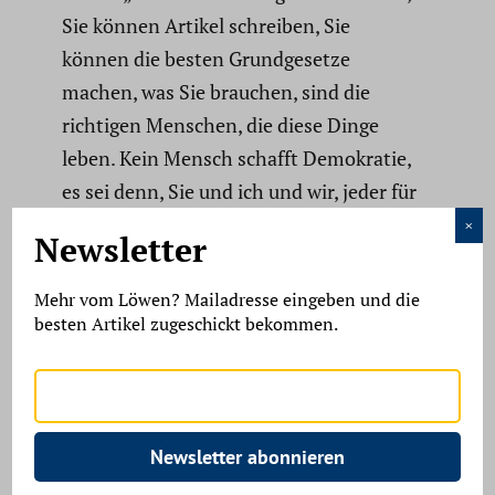
Sie können Artikel schreiben, Sie
können die besten Grund­ge­setze
machen, was Sie brauchen, sind die
richtigen Menschen, die diese Dinge
leben. Kein Mensch schafft Demokratie,
es sei denn, Sie und ich und wir, jeder für
uns.“ In diesem Sinne zeigt der zweite
×
Newsletter
Teil des Abends dann die fünf Frauen
auf der Bühne, wie sie darum ringen,
Mehr vom Löwen? Mailadresse eingeben und die
sich selbst für die Demokratie im
besten Artikel zugeschickt bekommen.
eigenen Alltag einzu­setzen.
Einstieg in die Ultra­szene
Newsletter abonnieren
Ein schöner Einstieg in die „Fritz Bauer