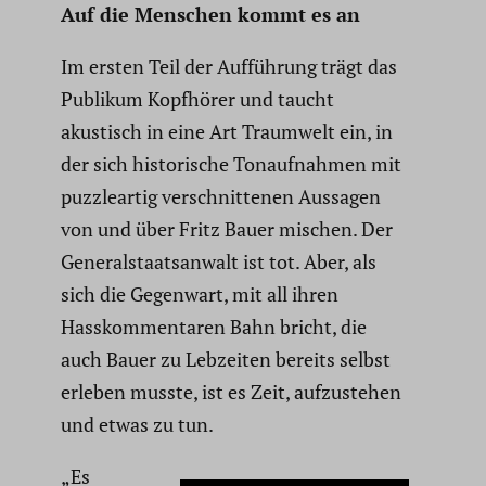
Auf die Menschen kommt es an
Im ersten Teil der Auffüh­rung trägt das
Publikum Kopfhörer und taucht
akus
tisch in eine Art Traumwelt ein, in
der sich histo­ri­sche Tonauf­nahmen mit
puzzle­artig verschnit­tenen Aussagen
von und über Fritz Bauer mischen. Der
General­staats­an­walt ist tot. Aber, als
sich die Gegenwart, mit all ihren
Hasskom­men­taren Bahn bricht, die
auch Bauer zu Lebzeiten
bereits selbst
erleben musste, ist es Zeit, aufzu­stehen
und etwas zu tun.
„Es