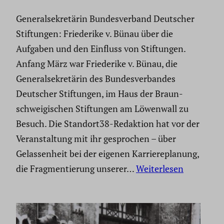
General­se­kre­tärin Bundes­ver­band Deutscher
Stiftungen: Friede­rike v. Bünau über die
Aufgaben und den Einfluss von Stiftungen.
Anfang März war Friede­rike v. Bünau, die
General­se­kre­tärin des Bundes­ver­bandes
Deutscher Stiftungen, im Haus der Braun­
schwei­gi­schen Stiftungen am Löwenwall zu
Besuch. Die Stand­ort38-Redaktion hat vor der
Veran­stal­tung mit ihr gespro­chen – über
Gelas­sen­heit bei der eigenen Karrie­re­pla­nung,
die Fragmen­tie­rung unserer…
Weiterlesen