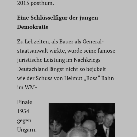
2015 posthum.
Eine Schlüs­sel­figur der jungen
Demokratie
Zu Lebzeiten, als Bauer als General­
staats­an­walt wirkte, wurde seine famose
juris­ti­sche Leistung im Nachkriegs-
Deutsch­land längst nicht so bejubelt
wie der Schuss von Helmut „Boss“ Rahn
im WM-
Finale
1954
gegen
Ungarn.