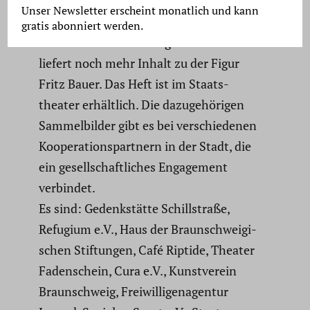
Ultra­szene“ ist das Sammel­bild­heft zu
Unser Newsletter erscheint monatlich und kann
Fritz Bauer und der Produk­tion. Es ist
gratis abonniert werden.
wie ein erwei­tertes Programm­heft und
liefert noch mehr Inhalt zu der Figur
Fritz Bauer. Das Heft ist im Staats­
theater erhält­lich. Die dazuge­hö­rigen
Sammel­bilder gibt es bei verschie­denen
Koope­ra­ti­ons­part­nern in der Stadt, die
ein gesell­schaft­li­ches Engage­ment
verbindet.
Es sind: Gedenk­stätte Schill­straße,
Refugium e.V., Haus der Braun­schwei­gi­
schen Stiftungen, Café Riptide, Theater
Faden­schein, Cura e.V., Kunst­verein
Braun­schweig, Freiwil­li­gen­agentur