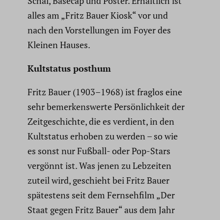
Schal, Basecap und Poster. Erhält­lich ist
alles am „Fritz Bauer Kiosk“ vor und
nach den Vorstel­lungen im Foyer des
Kleinen Hauses.
Kultstatus posthum
Fritz Bauer (1903–1968) ist fraglos eine
sehr bemer­kens­werte Persön­lich­keit der
Zeitge­schichte, die es verdient, in den
Kultstatus erhoben zu werden – so wie
es sonst nur Fußball- oder Pop-Stars
vergönnt ist. Was jenen zu Lebzeiten
zuteil wird, geschieht bei Fritz Bauer
spätes­tens seit dem Fernseh­film „Der
Staat gegen Fritz Bauer“ aus dem Jahr