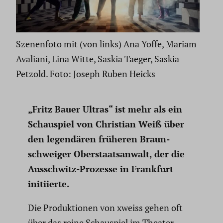
Szenenfoto mit (von links) Ana Yoffe, Mariam
Avaliani, Lina Witte, Saskia Taeger, Saskia
Petzold. Foto: Joseph Ruben Heicks
„Fritz Bauer Ultras“ ist mehr als ein
Schau­spiel von Christian Weiß über
den legen­dären früheren Braun­
schweiger Oberstaats­an­walt, der die
Ausschwitz-Prozesse in Frankfurt
initi­ierte.
Die Produk­tionen von xweiss gehen oft
über das reine Schau­spiel im Theater­