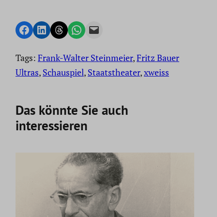
Share on Facebook
Share on LinkedIn
Share on Threads
Share on WhatsApp
Email this Page
Tags:
Frank-Walter Steinmeier
, 
Fritz Bauer
Ultras
, 
Schauspiel
, 
Staatstheater
, 
xweiss
Das könnte Sie auch
interessieren