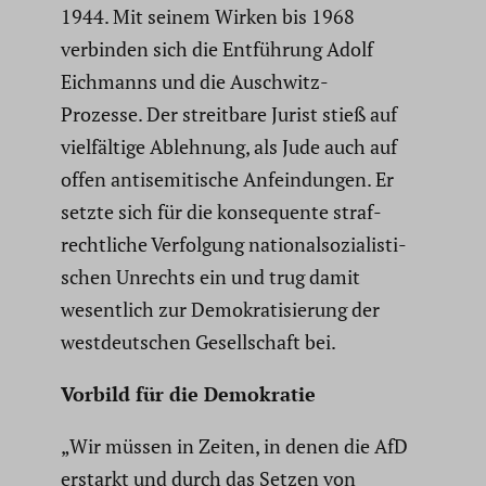
1944. Mit seinem Wirken bis 1968
verbinden sich die Entfüh­rung Adolf
Eichmanns und die Auschwitz-
Prozesse. Der streit­bare Jurist stieß auf
vielfäl­tige Ablehnung, als Jude auch auf
offen antise­mi­ti­sche Anfein­dungen. Er
setzte sich für die konse­quente straf­
recht­liche Verfol­gung natio­nal­so­zia­lis­ti­
schen Unrechts ein und trug damit
wesent­lich zur Demokra­ti­sie­rung der
westdeut­schen Gesell­schaft bei.
Vorbild für die Demokratie
„Wir müssen in Zeiten, in denen die AfD
erstarkt und durch das Setzen von