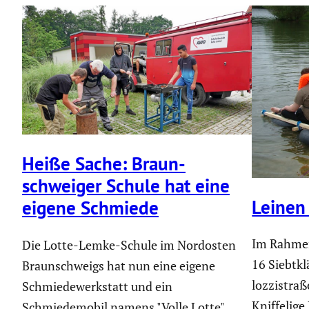
Heiße Sache: Braun­
schweiger Schule hat eine
Leinen 
eigene Schmiede
Im Rahmen 
Die Lotte-Lemke-Schule im Nordosten
16 Siebt­k
Braunschweigs hat nun eine eigene
loz­zi­str
Schmiedewerkstatt und ein
Kniffe­lig
Schmiedemobil namens "Volle Lotte".