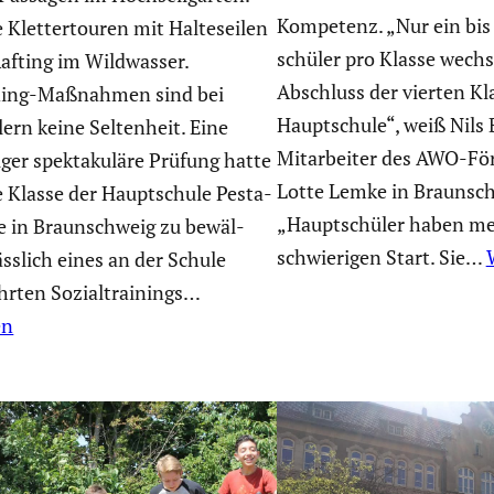
Kompetenz. „Nur ein bis
e Kletter­touren mit Halte­seilen
schüler pro Klasse wech
afting im Wildwasser.
Abschluss der vierten Kl
ding-Maßnahmen sind bei
Haupt­schule“, weiß Nils
­lern keine Selten­heit. Eine
Mitar­beiter des AWO-För
ger spekta­ku­läre Prüfung hatte
Lotte Lemke in Braun­sch
e Klasse der Haupt­schule Pesta­
„Haupt­schüler haben me
aße in Braun­schweig zu bewäl­
schwie­rigen Start. Sie…
äss­lich eines an der Schule
ührten Sozial­trai­nings…
en