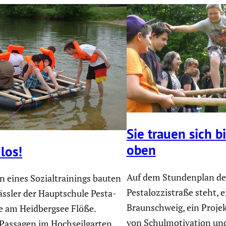
Sie trauen sich b
oben
los!
Auf dem Stunden­plan de
eines Sozial­trai­nings bauten
Pesta­loz­zi­straße steht, 
lässler der Haupt­schule Pesta­
Braun­schweig, ein Projek
aße am Heidbergsee Flöße.
von Schul­mo­ti­va­tion un
e Passagen im Hochseil­garten.