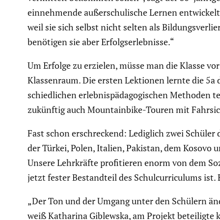
einneh­mende außer­schu­li­sche Lernen entwi­ckelt
weil sie sich selbst nicht selten als Bildungs­ver
benötigen sie aber Erfolgs­er­leb­nisse.“
Um Erfolge zu erzielen, müsse man die Klasse vor H
Klassen­raum. Die ersten Lektionen lernte die 5a 
schied­li­chen erleb­nis­päd­ago­gi­schen Method
zukünftig auch Mountain­bike-Touren mit Fahrsi­ch
Fast schon erschre­ckend: Lediglich zwei Schüler
der Türkei, Polen, Italien, Pakistan, dem Kosovo u
Unsere Lehrkräfte profi­tieren enorm von dem Sozia
jetzt fester Bestand­teil des Schul­cur­ri­cu­lums is
„Der Ton und der Umgang unter den Schülern änder
weiß Katharina Giblewska, am Projekt betei­ligte k