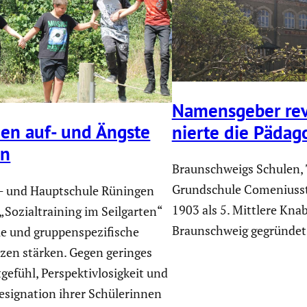
Namens­geber rev
uen auf- und Ängste
nierte die Pädag
en
Braunschweigs Schulen, T
Grundschule Comeniuss
- und Hauptschule Rüningen
1903 als 5. Mittlere Kna
 „Sozialtraining im Seilgarten“
Braunschweig gegründet
le und gruppenspezifische
en stärken. Gegen geringes
gefühl, Perspektivlosigkeit und
Resignation ihrer Schülerinnen