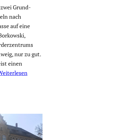
 zwei Grund­
seln nach
asse auf eine
 Borkowski,
der­zen­trums
weig, nur zu gut.
ist einen
Weiterlesen