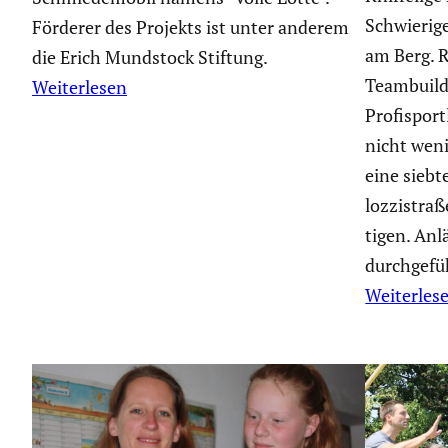
Schwie­rig
Förderer des Projekts ist unter anderem
am Berg. R
die Erich Mundstock Stiftung.
Teambuil­
Weiterlesen
Profi­sport
nicht weni
eine siebt
loz­zi­str
tigen. Anl
durch­ge­f
Weiterles