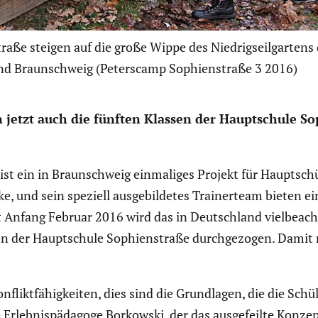
traße steigen auf die große Wippe des Niedrigseilgarten
and Braunschweig (Peterscamp Sophienstraße 3 2016)
jetzt auch die fünften Klassen der Haupt­schule Sop
ein in Braun­schweig einma­liges Projekt für Haupt­schü­
 und sein speziell ausge­bil­detes Trainer­team bieten ein
eit Anfang Februar 2016 wird das in Deutsch­land vielbe­ach
en der Haupt­schule Sophien­straße durch­ge­zogen. Dami
flikt­fä­hig­keiten, dies sind die Grund­lagen, die die Sch
 Erleb­nis­päd­agoge Borkowski, der das ausge­feilte Konz