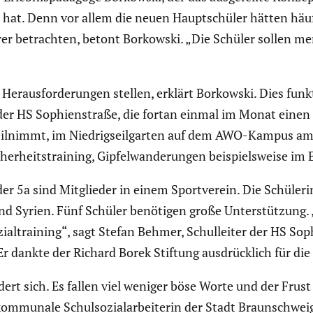
 hat. Denn vor allem die neuen Haupt­schüler hätten häufi
­lierer betrachten, betont Borkowski. „Die Schüler sollen
eraus­for­de­rungen stellen, erklärt Borkowski. Dies funk
der HS Sophien­straße, die fortan einmal im Monat einen 
en teilnimmt, im Niedrig­seil­garten auf dem AWO-Kampus 
er­heits­trai­ning, Gipfel­wan­de­rungen beispiels­weise 
 der 5a sind Mitglieder in einem Sport­verein. Die Schül
nd Syrien. Fünf Schüler benötigen große Unter­stüt­zung. 
l­trai­ning“, sagt Stefan Behmer, Schul­leiter der HS Soph
t. Er dankte der Richard Borek Stiftung ausdrück­lich für die 
t sich. Es fallen viel weniger böse Worte und der Frust
ommunale Schul­so­zi­al­ar­bei­terin der Stadt Braun­schwe