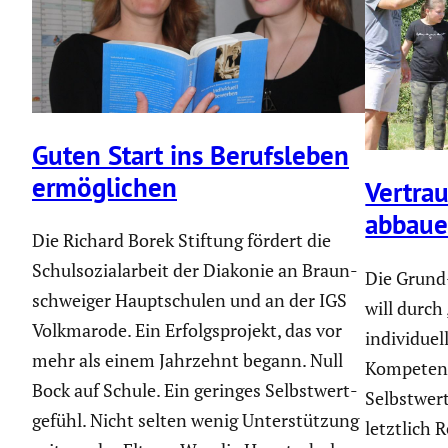
Guten Start ins Berufs­leben
ermög­li­chen
Vertra
abbau
Die Richard Borek Stiftung fördert die
Schul­so­zi­al­ar­beit der Diakonie an Braun­
Die Grund
schweiger Haupt­schulen und an der IGS
will durch
Volkma­rode. Ein Erfolgs­pro­jekt, das vor
individuel
mehr als einem Jahrzehnt begann. Null
Kompetenz
Bock auf Schule. Ein geringes Selbst­wert­
Selbstwert
ge­fühl. Nicht selten wenig Unter­stüt­zung
letztlich 