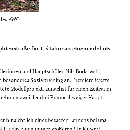
s des AWO
hien­straße für 1,5 Jahre an einem erleb­nis­
le­rinnen und Haupt­schüler. Nils Borkowski,
 beson­deres Sozial­trai­ning an. Premiere feierte
­tete Modell­pro­jekt, zunächst für einen Zeitraum
t nehmen zwei der drei Braun­schweiger Haupt­
üler hinsicht­lich eines besseren Lernens bei uns
ept für das einen immer größeren Stellen­wert