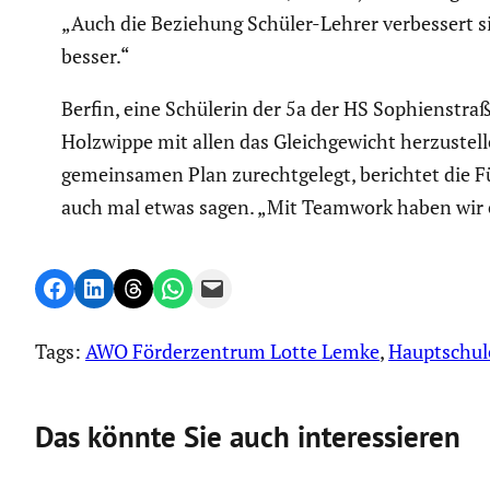
„Auch die Beziehung Schüler-Lehrer verbes­sert 
besser.“
Berfin, eine Schülerin der 5a der HS Sophien­straß
Holzwippe mit allen das Gleich­ge­wicht herzu­st
gemein­samen Plan zurecht­ge­legt, berichtet die Fü
auch mal etwas sagen. „Mit Teamwork haben wir 
Share on Facebook
Share on LinkedIn
Share on Threads
Share on WhatsApp
Email this Page
Tags:
AWO Förderzentrum Lotte Lemke
, 
Hauptschul
Das könnte Sie auch interessieren