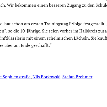
sich. Wir bekommen einen besseren Zugang zu den Schüle
e, hat schon am ersten Trainingstag Erfolge festge­stellt.
ellen“, so die 10-Jährige. Sie seien vorher im Halbkreis
nft­kläss­lerin mit einem schel­mi­schen Lächeln. Sie knuf
es aber am Ende geschafft.“
e Sophienstraße
, 
Nils Borkowski
, 
Stefan Brehmer