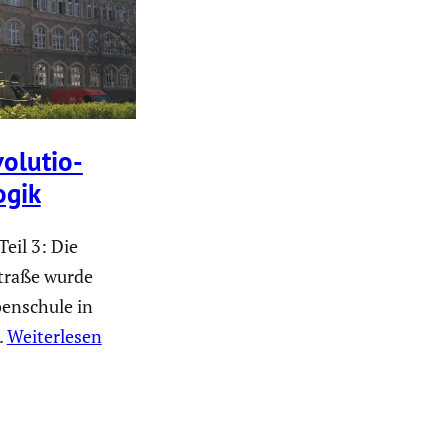
olu­tio­
ogik
eil 3: Die
traße wurde
benschule in
.
Weiterlesen