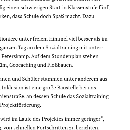
g einen schwie­rigen Start in Klassen­stufe fünf,
 merken, dass Schule doch Spaß macht. Dazu
tio­niere unter freiem Himmel viel besser als im
ganzen Tag an dem Sozial­trai­ning mit unter­
am Peters­kamp. Auf dem Stunden­plan stehen
im Elm, Geocaching und Floßbauen.
e­rinnen und Schüler stammen unter anderem aus
„Inklusion ist eine große Baustelle bei uns.
ien­straße, an dessen Schule das Sozial­trai­ning
Projekt­för­de­rung.
 wird im Laufe des Projektes immer geringer“,
ig, von schnellen Fortschritten zu berichten.