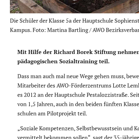
Die Schüler der Klasse 5a der Hauptschule Sophiens
Kampus. Foto: Martina Bartling / AWO Bezirksverb
Mit Hilfe der Richard Borek Stiftung nehmen 
päd­ago­gi­schen Sozial­trai­ning teil.
Dass man auch mal neue Wege gehen muss, beweist 
Mitar­beiter des AWO-Förder­zen­trums Lotte Lemke,
es 2012 an der Haupt­schule Pesta­loz­zi­straße. S
von 1,5 Jahren, auch in den beiden fünften Klass
schulen am Pilot­pro­jekt teil.
„Soziale Kompe­tenzen, Selbst­be­wusst­sein und Kon
vermit­telt bekommen sollen“, sagt der 35-jährige