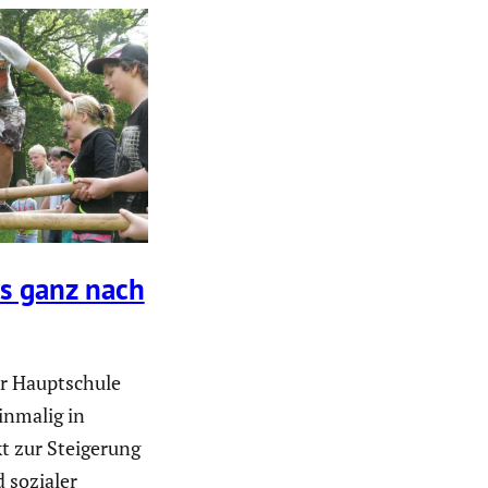
is ganz nach
r Haupt­schule
einmalig in
t zur Steige­rung
d sozialer