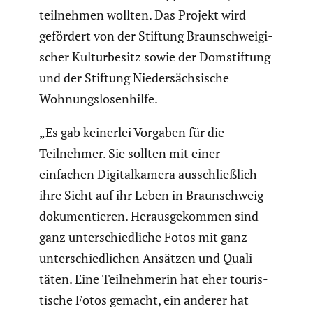
teilnehmen wollten. Das Projekt wird
gefördert von der Stiftung Braun­schwei­gi­
scher Kultur­be­sitz sowie der Domstif­tung
und der Stiftung Nieder­säch­si­sche
Wohnungs­lo­sen­hilfe.
„Es gab keinerlei Vorgaben für die
Teilnehmer. Sie sollten mit einer
einfachen Digital­ka­mera ausschließ­lich
ihre Sicht auf ihr Leben in Braun­schweig
dokumen­tieren. Heraus­ge­kommen sind
ganz unter­schied­liche Fotos mit ganz
unter­schied­li­chen Ansätzen und Quali­
täten. Eine Teilneh­merin hat eher touris­
ti­sche Fotos gemacht, ein anderer hat