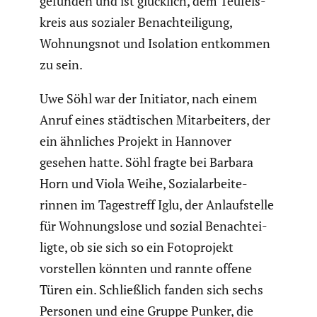
gefunden und ist glücklich, dem Teufels­
kreis aus sozialer Benach­tei­li­gung,
Wohnungsnot und Isolation entkommen
zu sein.
Uwe Söhl war der Initiator, nach einem
Anruf eines städti­schen Mitar­bei­ters, der
ein ähnliches Projekt in Hannover
gesehen hatte. Söhl fragte bei Barbara
Horn und Viola Weihe, Sozial­ar­bei­te­
rinnen im Tages­treff Iglu, der Anlauf­stelle
für Wohnungs­lose und sozial Benach­tei­
ligte, ob sie sich so ein Fotopro­jekt
vorstellen könnten und rannte offene
Türen ein. Schließ­lich fanden sich sechs
Personen und eine Gruppe Punker, die