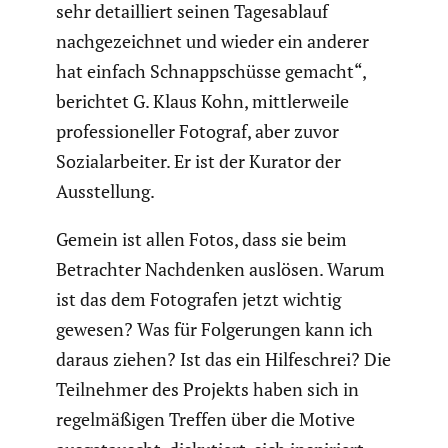
sehr detail­liert seinen Tages­ab­lauf
nachge­zeichnet und wieder ein anderer
hat einfach Schnapp­schüsse gemacht“,
berichtet G. Klaus Kohn, mittler­weile
profes­sio­neller Fotograf, aber zuvor
Sozial­ar­beiter. Er ist der Kurator der
Ausstel­lung.
Gemein ist allen Fotos, dass sie beim
Betrachter Nachdenken auslösen. Warum
ist das dem Fotografen jetzt wichtig
gewesen? Was für Folge­rungen kann ich
daraus ziehen? Ist das ein Hilfe­schrei? Die
Teilnehmer des Projekts haben sich in
regel­mä­ßigen Treffen über die Motive