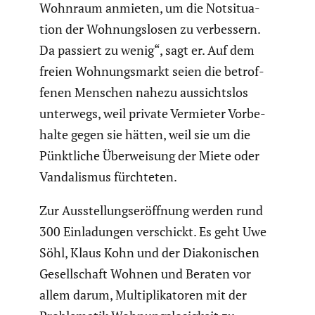
Wohnraum anmieten, um die Notsi­tua­
tion der Wohnungs­losen zu verbes­sern.
Da passiert zu wenig“, sagt er. Auf dem
freien Wohnungs­markt seien die betrof­
fenen Menschen nahezu aussichtslos
unterwegs, weil private Vermieter Vorbe­
halte gegen sie hätten, weil sie um die
Pünkt­liche Überwei­sung der Miete oder
Vanda­lismus fürch­teten.
Zur Ausstel­lungs­er­öff­nung werden rund
300 Einla­dungen verschickt. Es geht Uwe
Söhl, Klaus Kohn und der Diako­ni­schen
Gesell­schaft Wohnen und Beraten vor
allem darum, Multi­pli­ka­toren mit der