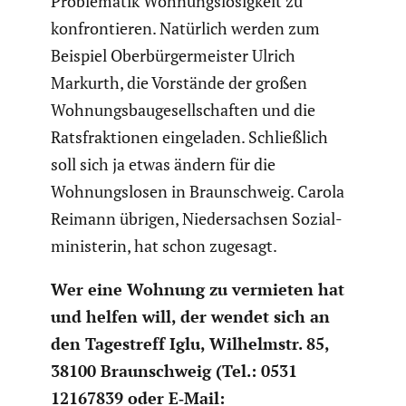
Proble­matik Wohnungs­lo­sig­keit zu
konfron­tieren. Natürlich werden zum
Beispiel Oberbür­ger­meister Ulrich
Markurth, die Vorstände der großen
Wohnungs­bau­ge­sell­schaften und die
Ratsfrak­tionen einge­laden. Schließ­lich
soll sich ja etwas ändern für die
Wohnungs­losen in Braun­schweig. Carola
Reimann übrigen, Nieder­sachsen Sozial­
mi­nis­terin, hat schon zugesagt.
Wer eine Wohnung zu vermieten hat
und helfen will, der wendet sich an
den Tages­treff Iglu, Wilhelmstr. 85,
38100 Braun­schweig (Tel.: 0531
12167839 oder E‑Mail: