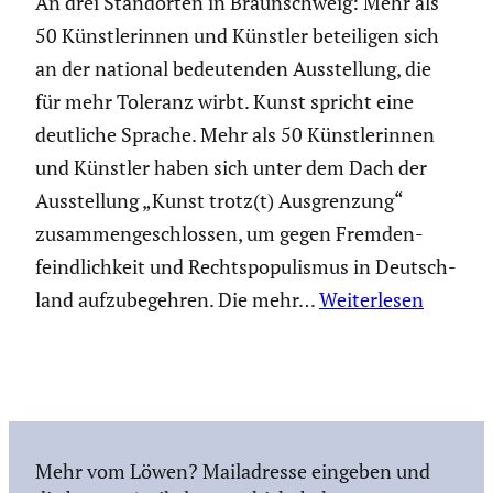
An drei Stand­orten in Braun­schweig: Mehr als
50 Künst­le­rinnen und Künstler betei­ligen sich
an der national bedeu­tenden Ausstel­lung, die
für mehr Toleranz wirbt. Kunst spricht eine
deutliche Sprache. Mehr als 50 Künst­le­rinnen
und Künstler haben sich unter dem Dach der
Ausstel­lung „Kunst trotz(t) Ausgren­zung“
zusam­men­ge­schlossen, um gegen Fremden­
feind­lich­keit und Rechts­po­pu­lismus in Deutsch­
land aufzu­be­gehren. Die mehr…
Weiterlesen
Mehr vom Löwen? Mailadresse eingeben und