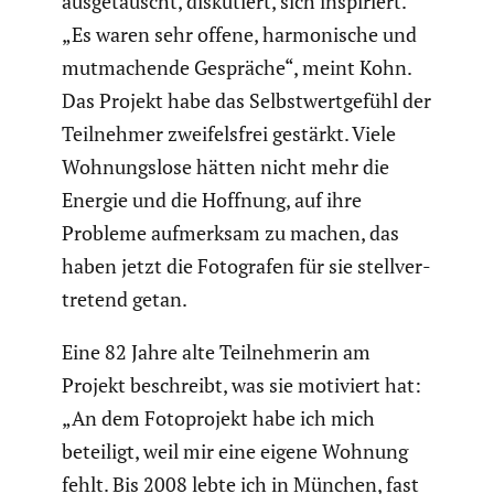
ausge­tauscht, disku­tiert, sich inspi­riert.
„Es waren sehr offene, harmo­ni­sche und
mutma­chende Gespräche“, meint Kohn.
Das Projekt habe das Selbst­wert­ge­fühl der
Teilnehmer zweifels­frei gestärkt. Viele
Wohnungs­lose hätten nicht mehr die
Energie und die Hoffnung, auf ihre
Probleme aufmerksam zu machen, das
haben jetzt die Fotografen für sie stell­ver­
tre­tend getan.
Eine 82 Jahre alte Teilneh­merin am
Projekt beschreibt, was sie motiviert hat:
„An dem Fotopro­jekt habe ich mich
beteiligt, weil mir eine eigene Wohnung
fehlt. Bis 2008 lebte ich in München, fast