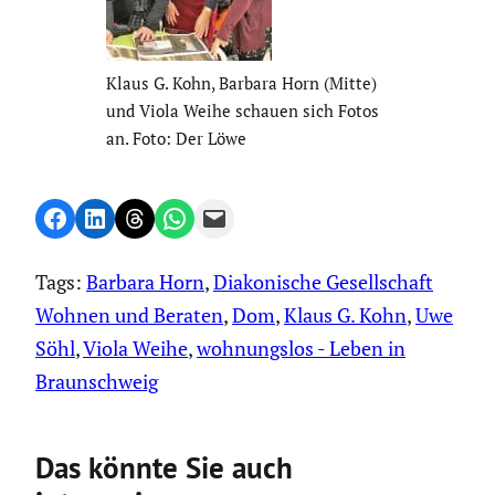
Klaus G. Kohn, Barbara Horn (Mitte)
und Viola Weihe schauen sich Fotos
an. Foto: Der Löwe
Share on Facebook
Share on LinkedIn
Share on Threads
Share on WhatsApp
Email this Page
Tags:
Barbara Horn
, 
Diakonische Gesellschaft
Wohnen und Beraten
, 
Dom
, 
Klaus G. Kohn
, 
Uwe
Söhl
, 
Viola Weihe
, 
wohnungslos - Leben in
Braunschweig
Das könnte Sie auch