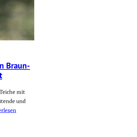
in Braun­
t
Teiche mit
rütende und
erlesen