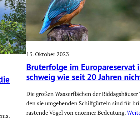
13. Oktober 2023
Bruter­folge im Europa­re­servat 
schweig wie seit 20 Jahren nich
die
Die großen Wasserflächen der Riddagshäuser 
den sie umgebenden Schilfgürteln sind für b
rastende Vögel von enormer Bedeutung.
Weit
ems.