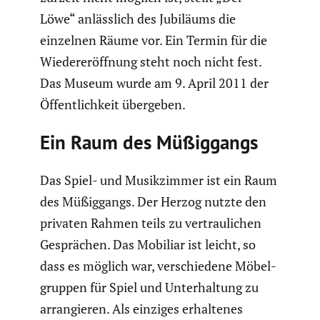
Löwe“ anläss­lich des Jubiläums die
einzelnen Räume vor. Ein Termin für die
Wieder­eröff­nung steht noch nicht fest.
Das Museum wurde am 9. April 2011 der
Öffent­lich­keit übergeben.
Ein Raum des Müßig­gangs
Das Spiel- und Musik­zimmer ist ein Raum
des Müßig­gangs. Der Herzog nutzte den
privaten Rahmen teils zu vertrau­li­chen
Gesprä­chen. Das Mobiliar ist leicht, so
dass es möglich war, verschie­dene Möbel­
gruppen für Spiel und Unter­hal­tung zu
arran­gieren. Als einziges erhal­tenes