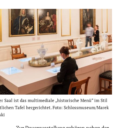
 Saal ist das multi­me­diale „histo­ri­sche Menü“ im Stil
stli­chen Tafel herge­richtet. Foto: Schlossmuseum/Marek
ski
Zur Dauer­aus­stel­lung gehören neben der