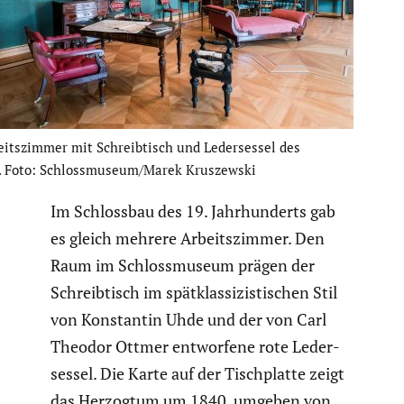
its­zimmer mit Schreib­tisch und Leder­sessel des
. Foto: Schlossmuseum/Marek Kruszewski
Im Schlossbau des 19. Jahrhun­derts gab
es gleich mehrere Arbeits­zimmer. Den
Raum im Schloss­mu­seum prägen der
Schreib­tisch im spätklas­si­zis­ti­schen Stil
von Konstantin Uhde und der von Carl
Theodor Ottmer entwor­fene rote Leder­
sessel. Die Karte auf der Tisch­platte zeigt
das Herzogtum um 1840, umgeben von