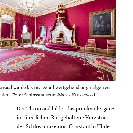
nsaal wurde bis ins Detail weitge­hend origi­nal­ge­treu
tru­iert. Foto: Schlossmuseum/Marek Kruszewski
Der Thronsaal bildet das prunk­volle, ganz
im fürst­li­chen Rot gehaltene Herzstück
des Schloss­mu­seums. Constantin Uhde