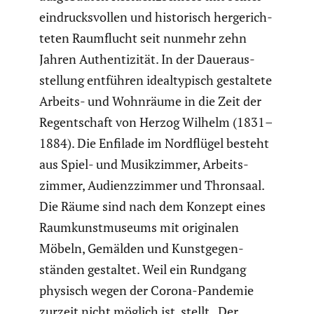
eindrucks­vollen und histo­risch herge­rich­
teten Raumflucht seit nunmehr zehn
Jahren Authen­ti­zität.
In der Dauer­aus­
stel­lung entführen ideal­ty­pisch gestal­tete
Arbeits- und Wohnräume in die Zeit der
Regent­schaft von Herzog Wilhelm (1831–
1884). Die Enfilade im Nordflügel besteht
aus Spiel- und Musik­zimmer, Arbeits­
zimmer, Audienz­zimmer und Thronsaal.
Die Räume sind nach dem Konzept eines
Raumkunst­mu­seums mit origi­nalen
Möbeln, Gemälden und Kunst­ge­gen­
ständen gestaltet. Weil ein Rundgang
physisch wegen der Corona-Pandemie
zurzeit nicht möglich ist, stellt „Der