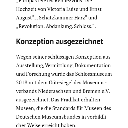
„Europas letztes Rendez­vous. Die
Hochzeit von Victoria Luise und Ernst
August“, „Schatz­kammer Harz“ und
„Revolu­tion. Abdankung. Schloss.“.
Konzep­tion ausge­zeichnet
Wegen seiner schlüs­sigen Konzep­tion aus
Ausstel­lung, Vermitt­lung, Dokumen­ta­tion
und Forschung wurde das Schloss­mu­seum
2018 mit dem Gütesiegel des Museums­
ver­bands Nieder­sachsen und Bremen e.V.
ausge­zeichnet. Das Prädikat erhalten
Museen, die die Standards für Museen des
Deutschen Museums­bundes in vorbild­li­
cher Weise erreicht haben.