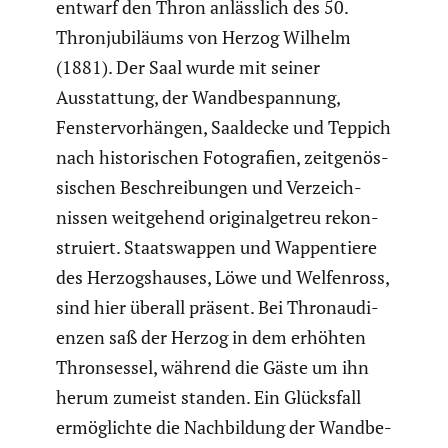
entwarf den Thron anläss­lich des 50.
Thron­ju­bi­läums von Herzog Wilhelm
(1881). Der Saal wurde mit seiner
Ausstat­tung, der Wandbe­span­nung,
Fenster­vor­hängen, Saaldecke und Teppich
nach histo­ri­schen Fotogra­fien, zeitge­nös­
si­schen Beschrei­bungen und Verzeich­
nissen weitge­hend origi­nal­ge­treu rekon­
stru­iert. Staats­wappen und Wappen­tiere
des Herzogs­hauses, Löwe und Welfen­ross,
sind hier überall präsent. Bei Thron­au­di­
enzen saß der Herzog in dem erhöhten
Thron­sessel, während die Gäste um ihn
herum zumeist standen. Ein Glücks­fall
ermög­lichte die Nachbil­dung der Wandbe­