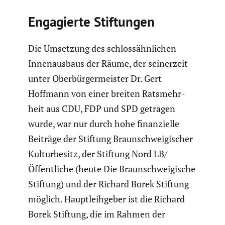
Engagierte Stiftungen
Die Umsetzung des schloss­ähn­li­chen
Innen­aus­baus der Räume, der seiner­zeit
unter Oberbür­ger­meister Dr. Gert
Hoffmann von einer breiten Ratsmehr­
heit aus CDU, FDP und SPD getragen
wurde, war nur durch hohe finan­zi­elle
Beiträge der Stiftung Braun­schwei­gi­scher
Kultur­be­sitz, der Stiftung Nord LB/
Öffentliche (heute Die Braun­schwei­gi­sche
Stiftung) und der Richard Borek Stiftung
möglich. Haupt­leih­geber ist die Richard
Borek Stiftung, die im Rahmen der