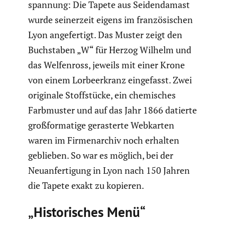
span­nung: Die Tapete aus Seiden­da­mast
wurde seiner­zeit eigens im franzö­si­schen
Lyon angefer­tigt. Das Muster zeigt den
Buchstaben „W“ für Herzog Wilhelm und
das Welfen­ross, jeweils mit einer Krone
von einem Lorbeer­kranz einge­fasst. Zwei
originale Stoff­stücke, ein chemi­sches
Farbmuster und auf das Jahr 1866 datierte
großfor­ma­tige geras­terte Webkarten
waren im Firmen­ar­chiv noch erhalten
geblieben. So war es möglich, bei der
Neuan­fer­ti­gung in Lyon nach 150 Jahren
die Tapete exakt zu kopieren.
„Histo­ri­sches Menü“