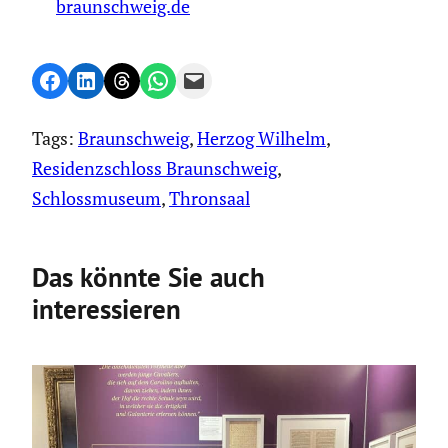
braunschweig.de
Share on Facebook
Share on LinkedIn
Share on Threads
Share on WhatsApp
Email this Page
Tags:
Braunschweig
, 
Herzog Wilhelm
, 
Residenzschloss Braunschweig
, 
Schlossmuseum
, 
Thronsaal
Das könnte Sie auch
interessieren