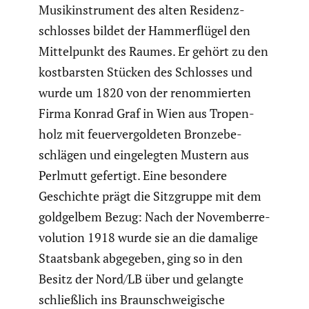
Musik­in­stru­ment des alten Residenz­
schlosses bildet der Hammer­flügel den
Mittel­punkt des Raumes. Er gehört zu den
kostbarsten Stücken des Schlosses und
wurde um 1820 von der renom­mierten
Firma Konrad Graf in Wien aus Tropen­
holz mit feuer­ver­gol­deten Bronze­be­
schlägen und einge­legten Mustern aus
Perlmutt gefertigt. Eine besondere
Geschichte prägt die Sitzgruppe mit dem
goldgelbem Bezug: Nach der Novem­ber­re­
vo­lu­tion 1918 wurde sie an die damalige
Staats­bank abgegeben, ging so in den
Besitz der Nord/LB über und gelangte
schließ­lich ins Braun­schwei­gi­sche