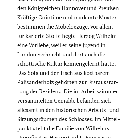
den König­rei­chen Hannover und Preußen.
Kräftige Grüntöne und markante Muster
bestimmen die Möbel­be­züge. Vor allem
für karierte Stoffe hegte Herzog Wilhelm
eine Vorliebe, weil er seine Jugend in
London verbracht und dort auch die
schot­ti­sche Kultur kennen­ge­lernt hatte.
Das Sofa und der Tisch aus kostbarem
Palisan­d­er­holz gehörten zur Erstaus­stat­
tung der Residenz. Die im Arbeits­zimmer
versam­melten Gemälde befanden sich
allesamt in den histo­ri­schen Arbeits- und
Sitzungs­räumen des Schlosses. Im Mittel­
punkt steht die Familie von Wilhelms
Urgroß­vater, Herzog Carl I.. Einige von