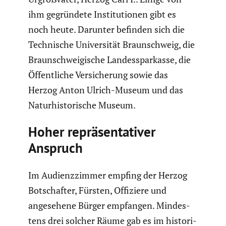
ihm gegrün­dete Insti­tu­tionen gibt es
noch heute. Darunter befinden sich die
Techni­sche Univer­sität Braun­schweig, die
Braun­schwei­gi­sche Landes­spar­kasse, die
Öffent­liche Versi­che­rung sowie das
Herzog Anton Ulrich-Museum und das
Natur­his­to­ri­sche Museum.
Hoher reprä­sen­ta­tiver
Anspruch
Im Audienz­zimmer empfing der Herzog
Botschafter, Fürsten, Offiziere und
angese­hene Bürger empfangen. Mindes­
tens drei solcher Räume gab es im histo­ri­