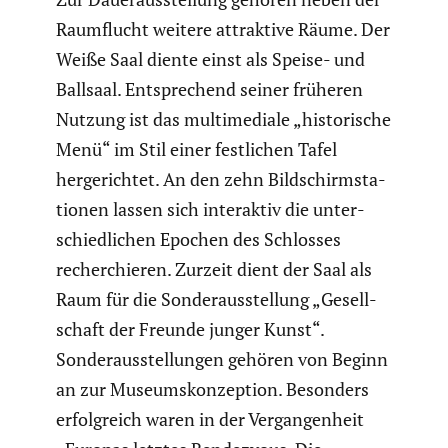
Raumflucht weitere attrak­tive Räume. Der
Weiße Saal diente einst als Speise- und
Ballsaal. Entspre­chend seiner früheren
Nutzung ist das multi­me­diale „histo­ri­sche
Menü“ im Stil einer festli­chen Tafel
herge­richtet. An den zehn Bildschirm­sta­
tionen lassen sich inter­aktiv die unter­
schied­li­chen Epochen des Schlosses
recher­chieren. Zurzeit dient der Saal als
Raum für die Sonder­aus­stel­lung „Gesell­
schaft der Freunde junger Kunst“.
Sonder­aus­stel­lungen gehören von Beginn
an zur Museums­kon­zep­tion. Besonders
erfolg­reich waren in der Vergan­gen­heit