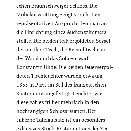
schen Braun­schweiger Schloss. Die
Möbel­aus­stat­tung zeugt vom hohen
reprä­sen­ta­tiven Anspruch, den man an
die Einrich­tung eines Audienz­zim­mers
stellte. Die beiden teilver­gol­deten Sessel,
der mittlere Tisch, die Beistell­ti­sche an
der Wand und das Sofa entwarf
Konstantin Uhde. Die beiden feuer­ver­gol­
deten Tisch­leuchter wurden etwa um
1835 in Paris im Stil des franzö­si­schen
Spätem­pire angefer­tigt. Leuchter wie
diese gab es früher mehrfach in den
hochran­gigen Schloss­räumen. Der
silberne Tafel­auf­satz ist ein besonders
exklu­sives Stück. Er stammt aus der Zeit