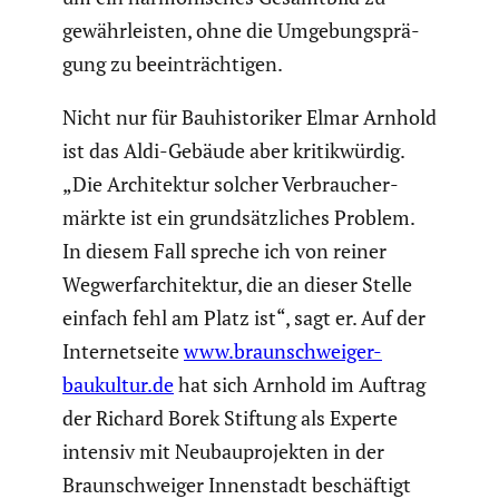
gewähr­leisten, ohne die Umgebungs­prä­
gung zu beein­träch­tigen.
Nicht nur für Bauhis­to­riker Elmar Arnhold
ist das Aldi-Gebäude aber kritik­würdig.
„Die Archi­tektur solcher Verbrau­cher­
märkte ist ein grund­sätz­li­ches Problem.
In diesem Fall spreche ich von reiner
Wegwer­far­chi­tektur, die an dieser Stelle
einfach fehl am Platz ist“, sagt er. Auf der
Inter­net­seite
www.braunschweiger-
baukultur.de
hat sich Arnhold im Auftrag
der Richard Borek Stiftung als Experte
intensiv mit Neubau­pro­jekten in der
Braun­schweiger Innen­stadt beschäf­tigt