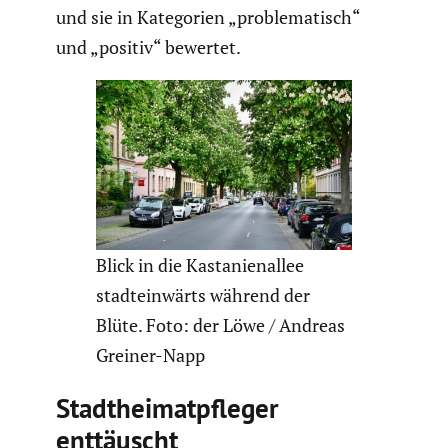
und sie in Katego­rien „proble­ma­tisch“
und „positiv“ bewertet.
Blick in die Kasta­ni­en­allee
stadt­ein­wärts während der
Blüte. Foto: der Löwe / Andreas
Greiner-Napp
Stadt­hei­mat­pfleger
enttäuscht