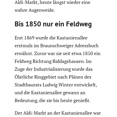
Aldi-Markt, heute längst wieder eine
wahre Augen­weide.
Bis 1850 nur ein Feldweg
Erst 1869 wurde die Kasta­ni­en­allee
erstmals im Braun­schweiger Adress­buch
erwähnt. Zuvor war sie seit etwa 1850 ein
Feldweg Richtung Riddags­hausen. Im
Zuge der Indus­tria­li­sie­rung wurde das
Ölstliche Ringge­biet nach Plänen des
Stadt­bau­rats Ludwig Winter entwi­ckelt,
und die Kasta­ni­en­allee gewann an
Bedeutung, die sie bis heute genießt.
Der Aldi-Markt an der Kasta­ni­en­allee war