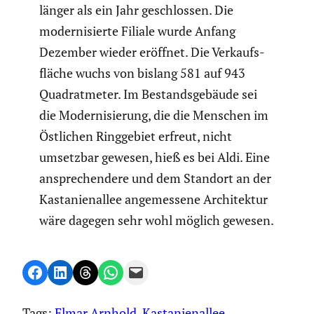
länger als ein Jahr geschlossen. Die
moder­ni­sierte Filiale wurde Anfang
Dezember wieder eröffnet. Die Verkaufs­
fläche wuchs von bislang 581 auf 943
Quadrat­meter. Im Bestands­ge­bäude sei
die Moder­ni­sie­rung, die die Menschen im
Östlichen Ringge­biet erfreut, nicht
umsetzbar gewesen, hieß es bei Aldi. Eine
anspre­chen­dere und dem Standort an der
Kasta­ni­en­allee angemes­sene Archi­tektur
wäre dagegen sehr wohl möglich gewesen.
Share on Facebook
Share on LinkedIn
Share on Threads
Share on WhatsApp
Email this Page
Tags:
Elmar Arnhold
, 
Kastanienallee
, 