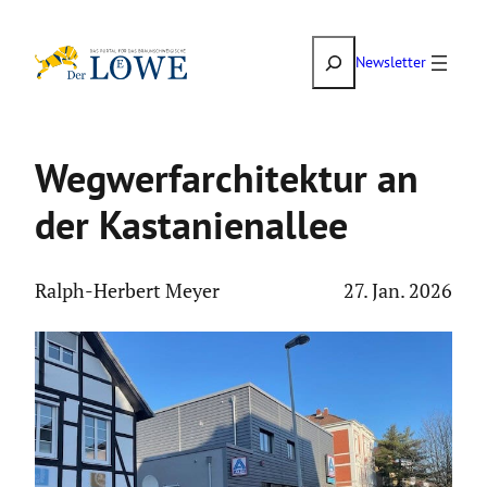
Zum
Suchen
Inhalt
Newsletter
springen
Wegwer­far­chi­tektur an
der Kasta­ni­en­allee
Ralph-Herbert Meyer
27. Jan. 2026