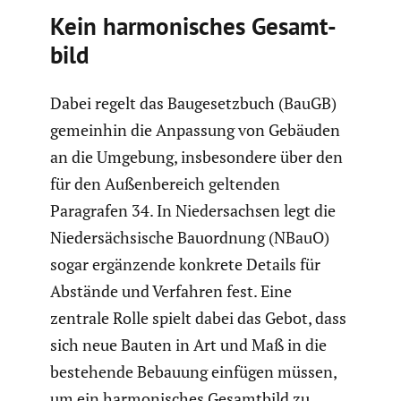
Kein harmo­ni­sches Gesamt­
bild
Dabei regelt das Bauge­setz­buch (BauGB)
gemeinhin die Anpassung von Gebäuden
an die Umgebung, insbe­son­dere über den
für den Außen­be­reich geltenden
Paragrafen 34. In Nieder­sachsen legt die
Nieder­säch­si­sche Bauord­nung (NBauO)
sogar ergän­zende konkrete Details für
Abstände und Verfahren fest. Eine
zentrale Rolle spielt dabei das Gebot, dass
sich neue Bauten in Art und Maß in die
bestehende Bebauung einfügen müssen,
um ein harmo­ni­sches Gesamt­bild zu