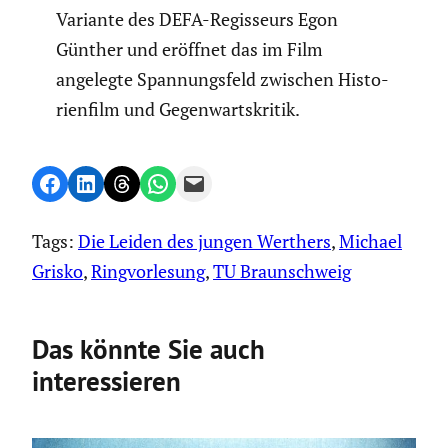
Variante des DEFA-Regis­seurs Egon
Günther und eröffnet das im Film
angelegte Spannungs­feld zwischen Histo­
ri­en­film und Gegen­warts­kritik.
Share on Facebook
Share on LinkedIn
Share on Threads
Share on WhatsApp
Email this Page
Tags:
Die Leiden des jungen Werthers
, 
Michael
Grisko
, 
Ringvorlesung
, 
TU Braunschweig
Das könnte Sie auch
interessieren