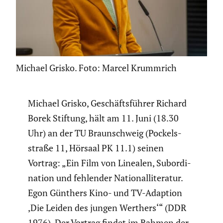
Michael Grisko. Foto: Marcel Krummrich
Michael Grisko, Geschäfts­führer Richard
Borek Stiftung, hält am 11. Juni (18.30
Uhr) an der TU Braun­schweig (Pockels­
straße 11, Hörsaal PK 11.1) seinen
Vortrag: „Ein Film von Linealen, Subor­di­
na­tion und fehlender Natio­nal­li­te­ratur.
Egon Günthers Kino- und TV-Adaption
‚Die Leiden des jungen Werthers‘“ (DDR
1976). Der Vortrag findet im Rahmen der