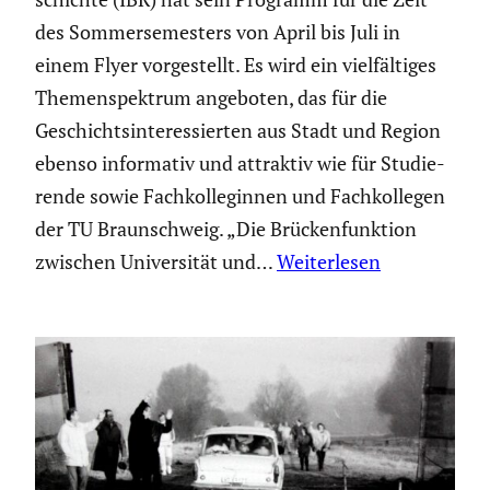
des Sommer­se­mes­ters von April bis Juli in
einem Flyer vorge­stellt. Es wird ein vielfäl­tiges
Themen­spek­trum angeboten, das für die
Geschichts­in­ter­es­sierten aus Stadt und Region
ebenso infor­mativ und attraktiv wie für Studie­
rende sowie Fachkol­le­ginnen und Fachkol­legen
der TU Braun­schweig. „Die Brücken­funk­tion
zwischen Univer­sität und…
Weiterlesen