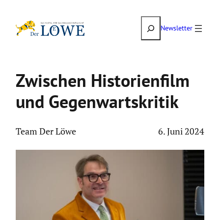
Zum
Suchen
Inhalt
Newsletter
springen
Zwischen Histo­ri­en­film
und Gegen­warts­kritik
Team Der Löwe
6. Juni 2024