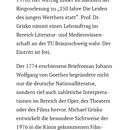
Ringvor­le­sung zu „250 Jahre Die Leiden
des jungen Werthers statt“. Prof. Dr.
Grisko nimmt einen Lehrauf­trag im
Bereich Literatur- und Medien­wis­sen­
schaft an der TU Braun­schweig wahr. Der
Eintritt ist frei.
Der 1774 erschie­nene Brief­roman Johann
Wolfgang von Goethes begrün­dete nicht
nur die deutsche Natio­nal­li­te­ratur,
sondern rief auch zahlreiche Inter­pre­ta­
tionen im Bereich der Oper, des Theaters
oder des Films hervor. Michael Grisko
entwi­ckelt die besondere Sicht­weise der
1976 in die Kinos gekom­menen Film-