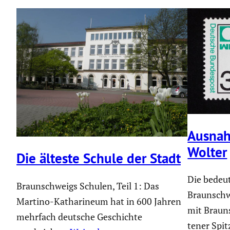
Ausnah
Wolter
Die älteste Schule der Stadt
Die bedeu­
Braunschweigs Schulen, Teil 1: Das
Braun­schw
Martino-Katharineum hat in 600 Jahren
mit Braun
mehrfach deutsche Geschichte
tener Spitz