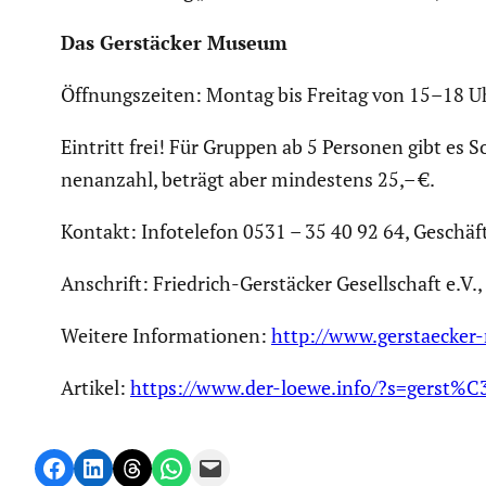
Das Gerstä­cker Museum
Öffnungs­zeiten: Montag bis Freitag von 15–18 Uh
Eintritt frei! Für Gruppen ab 5 Personen gibt es 
nen­an­zahl, beträgt aber mindes­tens 25,– €.
Kontakt: Infote­lefon 0531 – 35 40 92 64, Geschäft
Anschrift: Friedrich-Gerstä­cker Gesell­schaft e.
Weitere Infor­ma­tionen:
http://www.gerstaecker
Artikel:
https://www.der-loewe.info/?s=gerst
Share on Facebook
Share on LinkedIn
Share on Threads
Share on WhatsApp
Email this Page