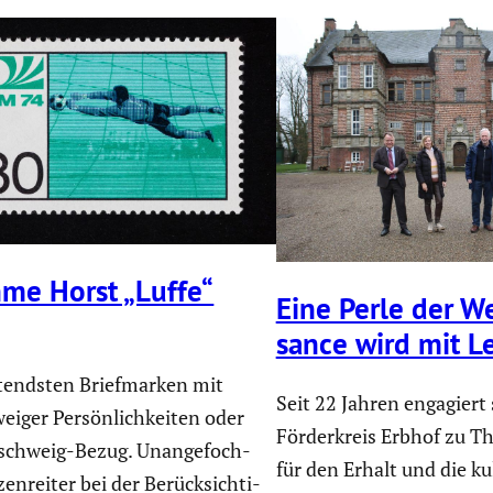
me Horst „Luffe“
Eine Perle der Wes
sance wird mit L
tendsten Brief­marken mit
Seit 22 Jahren engagiert 
eiger Persön­lich­keiten oder
Förderkreis Erbhof zu T
­schweig-Bezug. Unange­foch­
für den Erhalt und die ku
en­reiter bei der Berück­sich­ti­