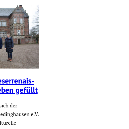
er­re­nais­
eben gefüllt
sich der
hedinghausen e.V.
lturelle