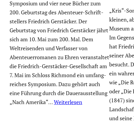
Symposium und vier neue Bücher zum
„Kris“-So
200. Geburtstag des Abenteuer-Schrift­
kleinen, a
stel­lers Friedrich Gerstä­cker. Der
Museum an 
Geburtstag von Friedrich Gerstä­cker jährt
Im Gegens
sich am 10. Mai zum 200. Mal. Dem
hat Friedr
Weltrei­senden und Verfasser von
seiner Abe
Abenteu­er­ro­manen zu Ehren veran­staltet
besucht. De
die Friedrich-Gerstä­cker-Gesell­schaft am
ein wahre
7. Mai im Schloss Richmond ein umfang­
wie „Die R
rei­ches Symposium. Dazu gehört auch
oder „Die 
eine Führung durch die Dauer­aus­stel­lung
(1847) sin
„Nach Amerika“…
Weiterlesen
Landschaft
und seine