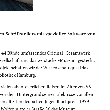
Schrift­stel­lers mit spezi­eller Software von
sein 44 Bände umfas­sendes Original- Gesamt­werk
esell­schaft und das Gerstä­cker-Museum gesteckt.
rojekt schaffen wir der Wissen­schaft quasi das
­blio­thek Hamburg.
elen abenteu­er­li­chen Reisen im Alter von 56
 vor dem Hinter­grund seiner Erleb­nisse vor allem
den ältesten deutschen Jugend­buch­preis. 1979
r Wolfen­büt­teler Straße 56 das Museum.