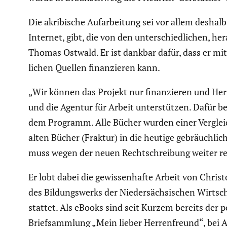
Die akribi­sche Aufar­bei­tung sei vor allem deshal
Internet, gibt, die von den unter­schied­li­chen, 
Thomas Ostwald. Er ist dankbar dafür, dass er mit
li­chen Quellen finan­zieren kann.
„Wir können das Projekt nur finan­zieren und Herrn
und die Agentur für Arbeit unter­stützen. Dafür b
dem Programm. Alle Bücher wurden einer Vergleichs
alten Bücher (Fraktur) in die heutige gebräuch­lic
muss wegen der neuen Recht­schrei­bung weiter re
Er lobt dabei die gewis­sen­hafte Arbeit von Christ
des Bildungs­werks der Nieder­säch­si­schen Wirt
stattet. Als eBooks sind seit Kurzem bereits der po
Brief­samm­lung „Mein lieber Herren­freund“, bei Am