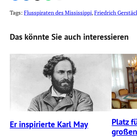
Tags:
Flusspiraten des Mississippi
, 
Friedrich Gerstäc
Das könnte Sie auch interessieren
Platz f
Er inspi­rierte Karl May
großen