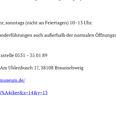
r, sonntags (nicht an Feier­tagen) 10–13 Uhr.
Sonder­füh­rungen auch außerhalb der normalen Öffnungs­ze
s­stelle 0531 – 35 01 89
V., Am Uhlen­busch 17, 38108 Braun­schweig
-museum.de/
%C3%A4cker&x=14&y=13