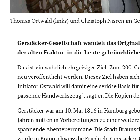
Thomas Ostwald (links) und Christoph Nissen im Ge
Gerstä­cker-Gesell­schaft wandelt das Original
der alten Fraktur- in die heute gebräuch­lich
Das ist ein wahrlich ehrgei­ziges Ziel: Zum 200. Ge
neu veröf­fent­licht werden. Dieses Ziel haben si
Initiator Ostwald will damit eine seriöse Basis fü
passende Handwerks­zeug“, sagt er. Die Kopien des
Gerstä­cker war am 10. Mai 1816 in Hamburg gebor
Jahren mitten in Vorbe­rei­tungen zu einer weitere
spannende Abenteu­er­ro­mane. Die Stadt Braun­sc
wurde in Braun­schweig die Friedrich-Gerstä­cker-