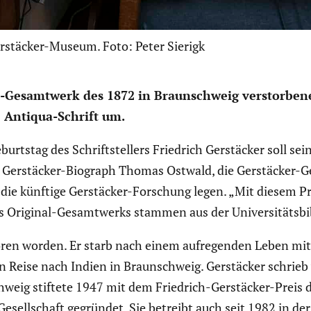
rstäcker-Museum. Foto: Peter Sierigk
-Gesamt­werk des 1872 in Braun­schweig verstor­benen 
e Antiqua-Schrift um.
burtstag des Schrift­stel­lers Friedrich Gerstä­cker soll 
ch Gerstä­cker-Biograph Thomas Ostwald, die Gerstä­cker-G
r die künftige Gerstä­cker-Forschung legen. „Mit diesem P
 Original-Gesamt­werks stammen aus der Univer­si­täts­bi
en worden. Er starb nach einem aufre­genden Leben mit vi
n Reise nach Indien in Braun­schweig. Gerstä­cker schrieb
hweig stiftete 1947 mit dem Friedrich-Gerstä­cker-Preis 
Gesell­schaft gegründet. Sie betreibt auch seit 1982 in de