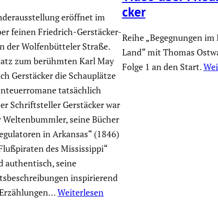
cker
nderausstellung eröffnet im
ber feinen Friedrich-Gerstä­cker-
Reihe „Begegnungen im 
der Wolfen­büt­teler Straße.
Land“ mit Thomas Ostwa
atz zum berühmten Karl May
Folge 1 an den Start.
Wei
ich Gerstä­cker die Schau­plätze
nteu­er­ro­mane tatsäch­lich
r Schrift­steller Gerstä­cker war
r Welten­bummler, seine Bücher
egula­toren in Arkansas“ (1846)
Flußpi­raten des Missis­sippi“
d authen­tisch, seine
s­be­schrei­bungen inspi­rie­rend
 Erzäh­lungen…
Weiterlesen