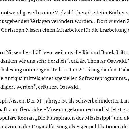
b notwendig, weil es eine Vielzahl überar­bei­teter Bücher
heraus­ge­benden Verlagen verändert wurden. „Dort wurden Zi
 Christoph Nissen einen Mitar­beiter für die Erarbei­tung
 Nissen beschäf­tigen, weil uns die Richard Borek Stiftung,
edanken wir uns sehr herzlich“, erklärt Thomas Ostwald. V
­le­sung unter­zogen. Teil II ist in 2015 angelaufen. Da
he Antiqua mittels eines spezi­ellen Software­pro­gramms. 
digiert werden“, erläutert Ostwald.
oph Nissen. Der 61-jährige ist als schwer­be­hin­derter Lan
schaft zum Gerstä­cker-Museum gekommen und ist jetzt z
puläre Roman „Die Fluss­pi­raten des Missis­sippi“ und die 
azon in der Origi­nal­fas­sung als Eigen­pu­bli­ka­tionen de