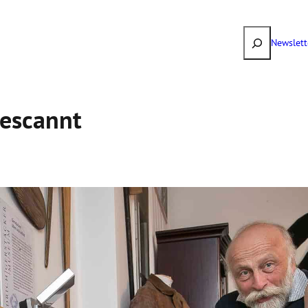
Suchen
Newslett
e­scannt