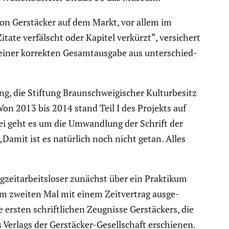
 von Gerstä­cker auf dem Markt, vor allem im
tate verfälscht oder Kapitel verkürzt“, versi­chert
 einer korrekten Gesamt­aus­gabe aus unter­schied­
 die Stiftung Braun­schwei­gi­scher Kultur­be­sitz
on 2013 bis 2014 stand Teil I des Projekts auf
bei geht es um die Umwand­lung der Schrift der
„Damit ist es natürlich noch nicht getan. Alles
gzeit­ar­beits­loser zunächst über ein Praktikum
um zweiten Mal mit einem Zeitver­trag ausge­
ersten schrift­li­chen Zeugnisse Gerstä­ckers, die
s Verlags der Gerstä­cker-Gesell­schaft erschienen.