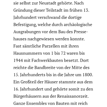
sie selbst zur Neustadt gehörte. Nach
Gründung dieser Teilstadt im frühen 13.
Jahrhun­dert verschwand die dortige
Befes­ti­gung, welche durch archäo­lo­gi­sche
Ausgra­bungen vor dem Bau des Presse­
hauses nachge­wiesen werden konnte.
Fast sämtliche Parzellen mit ihren
Hausnum­mern von 1 bis 72 waren bis
1944 mit Fachwerk­bauten besetzt. Dort
reichte die Bandbreite von der Mitte des
15. Jahrhun­derts bis in die Jahre um 1800.
Ein Großteil der Häuser stammte aus dem
16. Jahrhun­dert und gehörte somit zu den
Bürger­häu­sern aus der Renais­sance­zeit.
Ganze Ensembles von Bauten mit reich