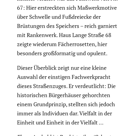
67: Hier erstreckten sich Maßwerk­mo­tive
über Schwelle und Fußdrei­ecke der
Brüstungen des Speichers – reich garniert
mit Ranken­werk. Haus Lange Straße 68
zeigte wiederum Fächer­ro­setten, hier
besonders großfor­matig und opulent.
Dieser Überblick zeigt nur eine kleine
Auswahl der einstigen Fachwerk­pracht
dieses Straßen­zuges. Er verdeut­licht: Die
histo­ri­schen Bürger­häuser gehorchten
einem Grund­prinzip, stellten sich jedoch
immer als Indivi­duen dar. Vielfalt in der
Einheit und Einheit in der Vielfalt …