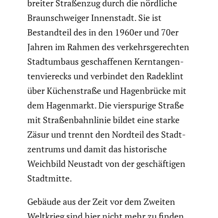
breiter Straßenzug durch die nördliche
Braun­schweiger Innen­stadt. Sie ist
Bestand­teil des in den 1960er und 70er
Jahren im Rahmen des verkehrs­ge­rechten
Stadt­um­baus geschaf­fenen Kerntan­gen­
ten­vier­ecks und verbindet den Radeklint
über Küchen­straße und Hagen­brücke mit
dem Hagen­markt. Die vierspu­rige Straße
mit Straßen­bahn­linie bildet eine starke
Zäsur und trennt den Nordteil des Stadt­
zen­trums und damit das histo­ri­sche
Weichbild Neustadt von der geschäf­tigen
Stadt­mitte.
Gebäude aus der Zeit vor dem Zweiten
Weltkrieg sind hier nicht mehr zu finden,