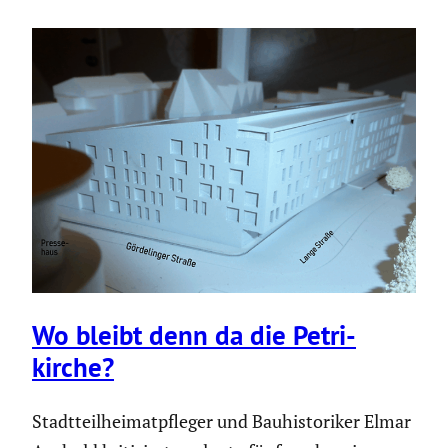
Wo bleibt denn da die Petri­
kirche?
Stadt­teil­hei­mat­pfleger und Bauhis­to­riker Elmar