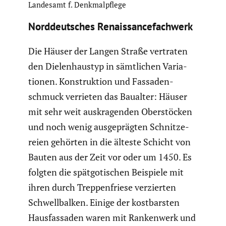
Landesamt f. Denkmal­pflege
Norddeut­sches Renais­sance­fach­werk
Die Häuser der Langen Straße vertraten
den Dielen­haustyp in sämtli­chen Varia­
tionen. Konstruk­tion und Fassa­den­
schmuck verrieten das Baualter: Häuser
mit sehr weit auskra­genden Oberstö­cken
und noch wenig ausge­prägten Schnit­ze­
reien gehörten in die älteste Schicht von
Bauten aus der Zeit vor oder um 1450. Es
folgten die spätgo­ti­schen Beispiele mit
ihren durch Treppen­friese verzierten
Schwell­balken. Einige der kostbarsten
Hausfas­saden waren mit Ranken­werk und