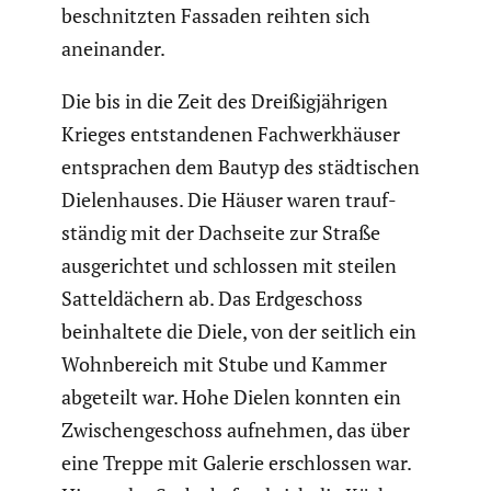
beschnitzten Fassaden reihten sich
anein­ander.
Die bis in die Zeit des Dreißig­jäh­rigen
Krieges entstan­denen Fachwerk­häuser
entspra­chen dem Bautyp des städti­schen
Dielen­hauses. Die Häuser waren trauf­
ständig mit der Dachseite zur Straße
ausge­richtet und schlossen mit steilen
Sattel­dä­chern ab. Das Erdge­schoss
beinhal­tete die Diele, von der seitlich ein
Wohnbe­reich mit Stube und Kammer
abgeteilt war. Hohe Dielen konnten ein
Zwischen­ge­schoss aufnehmen, das über
eine Treppe mit Galerie erschlossen war.