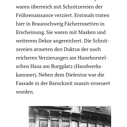
waren überreich mit Schnit­ze­reien der
Frühre­nais­sance verziert. Erstmals traten
hier in Braun­schweig Fächer­ro­setten in
Erschei­nung. Sie waren mit Masken und
weiterem Dekor angerei­chert. Die Schnit­
ze­reien atmeten den Duktus der noch
reicheren Verzie­rungen am Hunebors­tel­
schen Haus am Burgplatz (Handwerks­
kammer). Neben dem Dielentor war die
Fassade in der Barock­zeit massiv erneuert
worden.