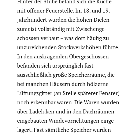
Hinter der Stube befand sich die Küche
mit offener Feuer­stelle. Im 18. und 19.
Jahrhun­dert wurden die hohen Dielen
zumeist vollständig mit Zwischen­ge­
schossen verbaut – was dort häufig zu
unzurei­chenden Stock­werks­höhen führte.
In den auskra­genden Oberge­schossen
befanden sich ursprüng­lich fast
ausschließ­lich große Speicher­räume, die
bei manchen Häusern durch hölzerne
Lüftungs­gitter (an Stelle späterer Fenster)
noch erkennbar waren. Die Waren wurden
über Ladeluken und in den Dachräumen
einge­bauten Winde­vor­rich­tungen einge­
la­gert. Fast sämtliche Speicher wurden