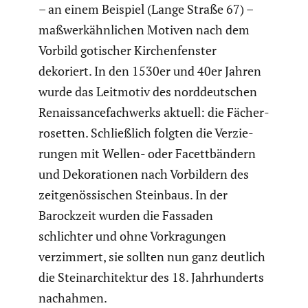
– an einem Beispiel (Lange Straße 67) –
maßwerk­ähn­li­chen Motiven nach dem
Vorbild gotischer Kirchen­fenster
dekoriert. In den 1530er und 40er Jahren
wurde das Leitmotiv des norddeut­schen
Renais­sance­fach­werks aktuell: die Fächer­
ro­setten. Schließ­lich folgten die Verzie­
rungen mit Wellen- oder Facett­bän­dern
und Dekora­tionen nach Vorbil­dern des
zeitge­nös­si­schen Steinbaus. In der
Barock­zeit wurden die Fassaden
schlichter und ohne Vorkra­gungen
verzim­mert, sie sollten nun ganz deutlich
die Stein­ar­chi­tektur des 18. Jahrhun­derts
nachahmen.