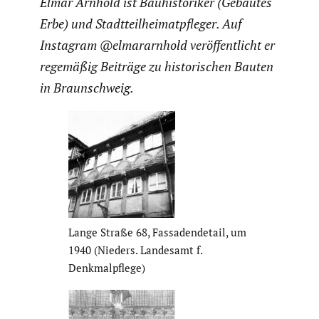
Elmar Arnhold ist Bauhis­to­riker (Gebautes
Erbe) und Stadt­teil­hei­mat­pfleger. Auf
Instagram @elmararnhold veröf­fent­licht er
regemäßig Beiträge zu histo­ri­schen Bauten
in Braun­schweig.
Lange Straße 68, Fassa­den­de­tail, um
1940 (Nieders. Landesamt f.
Denkmal­pflege)