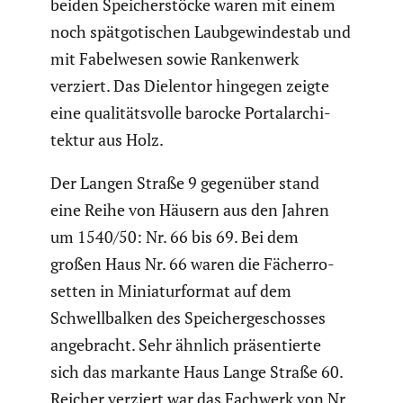
beiden Speicher­stöcke waren mit einem
noch spätgo­ti­schen Laubge­win­de­stab und
mit Fabel­wesen sowie Ranken­werk
verziert. Das Dielentor hingegen zeigte
eine quali­täts­volle barocke Portal­ar­chi­
tektur aus Holz.
Der Langen Straße 9 gegenüber stand
eine Reihe von Häusern aus den Jahren
um 1540/50: Nr. 66 bis 69. Bei dem
großen Haus Nr. 66 waren die Fächer­ro­
setten in Minia­tur­format auf dem
Schwell­balken des Speicher­ge­schosses
angebracht. Sehr ähnlich präsen­tierte
sich das markante Haus Lange Straße 60.
Reicher verziert war das Fachwerk von Nr.