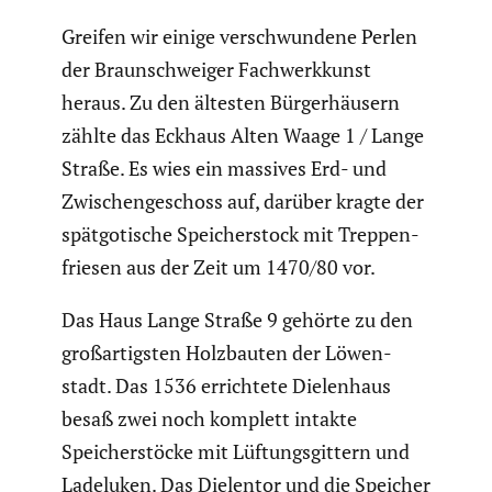
Greifen wir einige verschwun­dene Perlen
der Braun­schweiger Fachwerk­kunst
heraus. Zu den ältesten Bürger­häu­sern
zählte das Eckhaus Alten Waage 1 / Lange
Straße. Es wies ein massives Erd- und
Zwischen­ge­schoss auf, darüber kragte der
spätgo­ti­sche Speicher­stock mit Treppen­
friesen aus der Zeit um 1470/80 vor.
Das Haus Lange Straße 9 gehörte zu den
großar­tigsten Holzbauten der Löwen­
stadt. Das 1536 errich­tete Dielen­haus
besaß zwei noch komplett intakte
Speicher­stöcke mit Lüftungs­git­tern und
Ladeluken. Das Dielentor und die Speicher