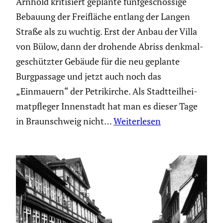
Arnhold kriti­siert geplante fünfge­schos­sige
Bebauung der Freifläche entlang der Langen
Straße als zu wuchtig. Erst der Anbau der Villa
von Bülow, dann der drohende Abriss denkmal­
ge­schützter Gebäude für die neu geplante
Burgpas­sage und jetzt auch noch das
„Einmauern“ der Petri­kirche. Als Stadt­teil­hei­
mat­pfleger Innen­stadt hat man es dieser Tage
in Braun­schweig nicht…
Weiterlesen