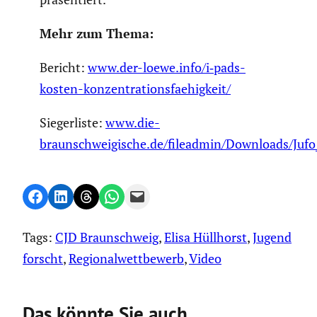
Mehr zum Thema:
Bericht:
www.der-loewe.info/i‑pads-
kosten-konzentrationsfaehigkeit/
Sieger­liste:
www.die-
braunschweigische.de/fileadmin/Downloads/Jufo
Share on Facebook
Share on LinkedIn
Share on Threads
Share on WhatsApp
Email this Page
Tags:
CJD Braunschweig
, 
Elisa Hüllhorst
, 
Jugend
forscht
, 
Regionalwettbewerb
, 
Video
Das könnte Sie auch