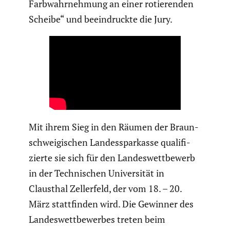
Farbwahr­neh­mung an einer rotie­renden
Scheibe“ und beein­druckte die Jury.
Mit ihrem Sieg in den Räumen der Braun­
schwei­gi­schen Landes­spar­kasse quali­fi­
zierte sie sich für den Landes­wett­be­werb
in der Techni­schen Univer­sität in
Clausthal Zeller­feld, der vom 18. – 20.
März statt­finden wird. Die Gewinner des
Landes­wett­be­werbes treten beim