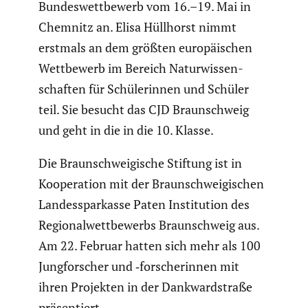
Bundes­wett­be­werb vom 16.–19. Mai in
Chemnitz an. Elisa Hüllhorst nimmt
erstmals an dem größten europäi­schen
Wettbe­werb im Bereich Natur­wis­sen­
schaften für Schüle­rinnen und Schüler
teil. Sie besucht das CJD Braun­schweig
und geht in die in die 10. Klasse.
Die Braun­schwei­gi­sche Stiftung ist in
Koope­ra­tion mit der Braun­schwei­gi­schen
Landes­spar­kasse Paten Insti­tu­tion des
Regio­nal­wett­be­werbs Braun­schweig aus.
Am 22. Februar hatten sich mehr als 100
Jungfor­scher und ‑forsche­rinnen mit
ihren Projekten in der Dankward­straße
präsen­tiert.