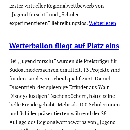
Erster virtueller Regionalwettbewerb von
„Jugend forscht“ und „Schüler
experimentieren“ lief reibungslos.
Weiterlesen
Wetter­ballon fliegt auf Platz eins
Bei „Jugend forscht“ wurden die Preis­träger für
Südost­nie­der­sachsen ermittelt. 13 Projekte sind
für den Landes­ent­scheid quali­fi­ziert. Daniel
Düsen­trieb, der spleenige Erfinder aus Walt
Disneys lustigen Taschen­bü­chern, hätte seine
helle Freude gehabt: Mehr als 100 Schüle­rinnen
und Schüler präsen­tierten während der 28.
Auflage des Regio­nal­wett­be­werbs von „Jugend