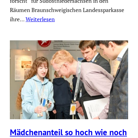
forscht“ für Südost­nie­der­sachsen in den
Räumen Braun­schwei­gi­schen Landes­spar­kasse
ihre…
Weiterlesen
Mädchen­an­teil so hoch wie noch