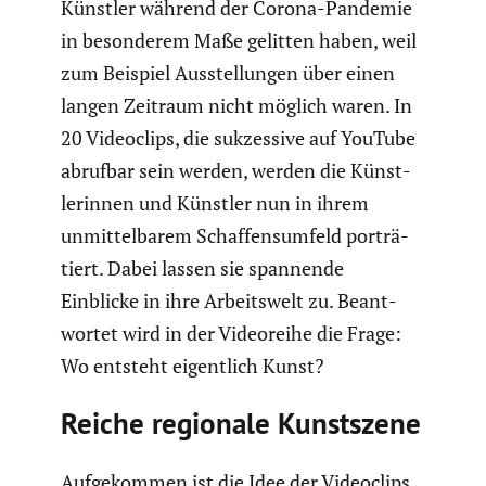
Künstler während der Corona-Pandemie
in beson­derem Maße gelitten haben, weil
zum Beispiel Ausstel­lungen über einen
langen Zeitraum nicht möglich waren. In
20 Video­clips, die sukzes­sive auf YouTube
abrufbar sein werden, werden die Künst­
le­rinnen und Künstler nun in ihrem
unmit­tel­barem Schaf­fens­um­feld porträ­
tiert. Dabei lassen sie spannende
Einblicke in ihre Arbeits­welt zu. Beant­
wortet wird in der Videoreihe die Frage:
Wo entsteht eigent­lich Kunst?
Reiche regionale Kunst­szene
Aufge­kommen ist die Idee der Video­clips