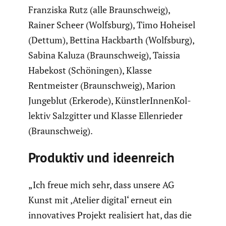
Franziska Rutz (alle Braun­schweig),
Rainer Scheer (Wolfsburg), Timo Hoheisel
(Dettum), Bettina Hackbarth (Wolfsburg),
Sabina Kaluza (Braun­schweig), Taissia
Habekost (Schöningen), Klasse
Rentmeister (Braun­schweig), Marion
Jungeblut (Erkerode), Künst­le­rIn­nen­Kol­
lektiv Salzgitter und Klasse Ellen­rieder
(Braun­schweig).
Produktiv und ideen­reich
„Ich freue mich sehr, dass unsere AG
Kunst mit ‚Atelier digital‘ erneut ein
innova­tives Projekt reali­siert hat, das die