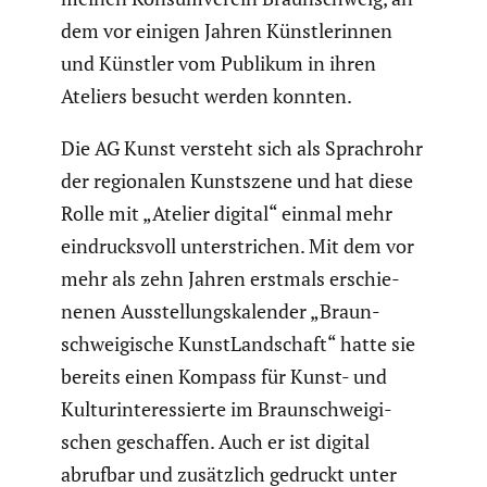
dem vor einigen Jahren Künst­le­rinnen
und Künstler vom Publikum in ihren
Ateliers besucht werden konnten.
Die AG Kunst versteht sich als Sprach­rohr
der regio­nalen Kunst­szene und hat diese
Rolle mit „Atelier digital“ einmal mehr
eindrucks­voll unter­stri­chen. Mit dem vor
mehr als zehn Jahren erstmals erschie­
nenen Ausstel­lungs­ka­lender „Braun­
schwei­gi­sche Kunst­Land­schaft“ hatte sie
bereits einen Kompass für Kunst- und
Kultur­in­ter­es­sierte im Braun­schwei­gi­
schen geschaffen. Auch er ist digital
abrufbar und zusätz­lich gedruckt unter