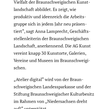
Vielfalt der Braun­schwei­gi­schen Kunst­
land­schaft abbildet. Es zeigt, wie
produktiv und ideen­reich die Arbeits­
gruppe sich in jedem Jahr neu präsen­
tiert“, sagt Anna Lamprecht, Geschäfts­
stel­len­lei­terin der Braun­schwei­gi­schen
Landschaft, anerken­nend. Die AG Kunst
vereint knapp 30 Kunstorte, Galerien,
Vereine und Museen im Braun­schwei­gi­
schen.
„Atelier digital“ wird von der Braun­
schwei­gi­schen Landes­spar­kasse und der
Stiftung Braun­schwei­gi­scher Kultur­be­sitz
im Rahmen von „Nieder­sachsen dreht
auf!“ unter­stützt.