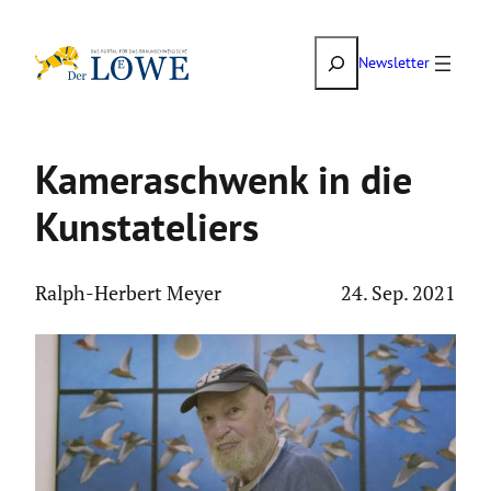
Zum
Suchen
Inhalt
Newsletter
springen
Kamera­schwenk in die
Kunst­ate­liers
Ralph-Herbert Meyer
24. Sep. 2021