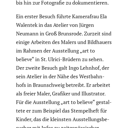
bis hin zur Fotografie zu dokumen­tieren.
Ein erster Besuch führte Kamera­frau Ela
Walentek in das Atelier von Jürgen
Neumann in Groß Brunsrode. Zurzeit sind
einige Arbeiten des Malers und Bildhauers
im Rahmen der Ausstel­lung „art to
believe“ in St. Ulrici-Brüdern zu sehen.
Der zweite Besuch galt Ingo Lehnhof, der
sein Atelier in der Nähe des Westbahn­
hofs in Braun­schweig betreibt. Er arbeitet
als freier Maler, Grafiker und Illus­trator.
Für die Ausstel­lung „art to believe“ gestal­
tete er zum Beispiel das Stempel­heft für
Kinder, das die kleinsten Ausstel­lungs­be­
su­cher mit Infos zu zeitge­nös­si­scher