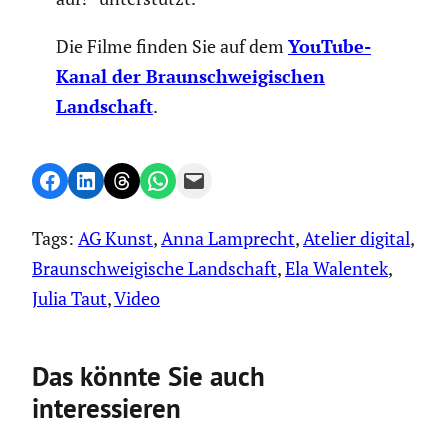
Die Filme finden Sie auf dem
YouTube-
Kanal der Braun­schwei­gi­schen
Landschaft
.
Share on Facebook
Share on LinkedIn
Share on Threads
Share on WhatsApp
Email this Page
Tags:
AG Kunst
, 
Anna Lamprecht
, 
Atelier digital
, 
Braunschweigische Landschaft
, 
Ela Walentek
, 
Julia Taut
, 
Video
Das könnte Sie auch
interessieren