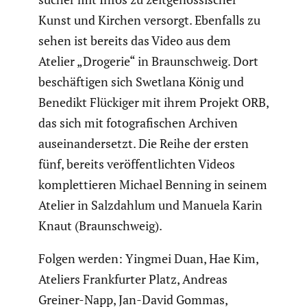
Kunst und Kirchen versorgt. Ebenfalls zu
sehen ist bereits das Video aus dem
Atelier „Drogerie“ in Braun­schweig. Dort
beschäf­tigen sich Swetlana König und
Benedikt Flückiger mit ihrem Projekt ORB,
das sich mit fotogra­fi­schen Archiven
ausein­an­der­setzt. Die Reihe der ersten
fünf, bereits veröf­fent­lichten Videos
komplet­tieren Michael Benning in seinem
Atelier in Salzdahlum und Manuela Karin
Knaut (Braun­schweig).
Folgen werden: Yingmei Duan, Hae Kim,
Ateliers Frank­furter Platz, Andreas
Greiner-Napp, Jan-David Gommas,