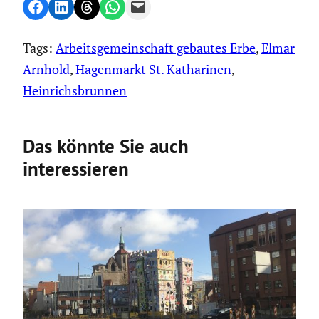
Share on Facebook
Share on LinkedIn
Share on Threads
Share on WhatsApp
Email this Page
Tags:
Arbeitsgemeinschaft gebautes Erbe
, 
Elmar
Arnhold
, 
Hagenmarkt St. Katharinen
, 
Heinrichsbrunnen
Das könnte Sie auch
interessieren