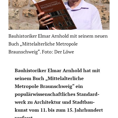
Bauhistoriker Elmar Arnhold mit seinem neuen
Buch „Mittelalterliche Metropole
Braunschweig“. Foto: Der Löwe
Bauhis­to­riker Elmar Arnhold hat mit
seinem Buch „Mittel­al­ter­liche
Metropole Braun­schweig“ ein
populär­wis­sen­schaft­li­ches Standard­
werk zu Archi­tektur und Stadt­bau­
kunst vom 11. bis zum 15. Jahrhun­dert
verfasst.