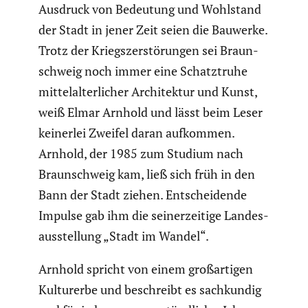
Ausdruck von Bedeutung und Wohlstand
der Stadt in jener Zeit seien die Bauwerke.
Trotz der Kriegs­zer­stö­rungen sei Braun­
schweig noch immer eine Schatz­truhe
mittel­al­ter­li­cher Archi­tektur und Kunst,
weiß Elmar Arnhold und lässt beim Leser
keinerlei Zweifel daran aufkommen.
Arnhold, der 1985 zum Studium nach
Braun­schweig kam, ließ sich früh in den
Bann der Stadt ziehen. Entschei­dende
Impulse gab ihm die seiner­zei­tige Landes­
aus­stel­lung „Stadt im Wandel“.
Arnhold spricht von einem großar­tigen
Kultur­erbe und beschreibt es sachkundig