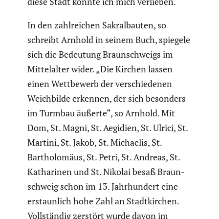
diese Stadt könnte ich mich verlieben.“
In den zahlrei­chen Sakral­bauten, so
schreibt Arnhold in seinem Buch, spiegele
sich die Bedeutung Braun­schweigs im
Mittel­alter wider. „Die Kirchen lassen
einen Wettbe­werb der verschie­denen
Weich­bilde erkennen, der sich besonders
im Turmbau äußerte“, so Arnhold. Mit
Dom, St. Magni, St. Aegidien, St. Ulrici, St.
Martini, St. Jakob, St. Michaelis, St.
Bartho­lo­mäus, St. Petri, St. Andreas, St.
Katha­rinen und St. Nikolai besaß Braun­
schweig schon im 13. Jahrhun­dert eine
erstaun­lich hohe Zahl an Stadt­kir­chen.
Vollständig zerstört wurde davon im