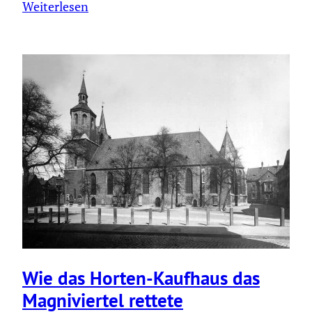
Weiterlesen
Wie das Horten-Kaufhaus das
Magni­viertel rettete