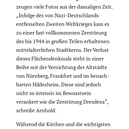
zeugen viele Fotos aus der damaligen Zeit.
„Infolge des von Nazi-Deutsch­lands
entfes­selten Zweiten Weltkrieges kam es
zu einer fast vollkom­menen Zerstö­rung
des bis 1944 in großen Teilen erhal­tenen
mittel­al­ter­li­chen Stadt­kerns. Der Verlust
dieses Flächen­denk­mals steht in einer
Reihe mit der Vernich­tung der Altstädte
von Nürnberg, Frankfurt und im benach­
barten Hildes­heim. Diese sind jedoch
nicht so intensiv im Bewusst­sein
verankert wie die Zerstö­rung Dresdens“,
schreibt Arnhold.
Während die Kirchen und die wichtigsten