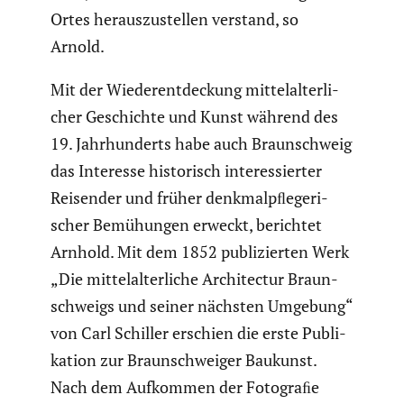
Ortes heraus­zu­stellen verstand, so
Arnold.
Mit der Wieder­ent­de­ckung mittel­al­ter­li­
cher Geschichte und Kunst während des
19. Jahrhun­derts habe auch Braun­schweig
das Interesse histo­risch inter­es­sierter
Reisender und früher denkmal­pﬂe­ge­ri­
scher Bemühungen erweckt, berichtet
Arnhold. Mit dem 1852 publi­zierten Werk
„Die mittel­al­ter­liche Archi­tectur Braun­
schweigs und seiner nächsten Umgebung“
von Carl Schiller erschien die erste Publi­
ka­tion zur Braun­schweiger Baukunst.
Nach dem Aufkommen der Fotograﬁe