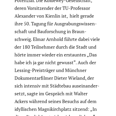
Potenzial. Die Koldewey-Gesell­schaft,
deren Vorsit­zender der TU-Professor
Alexander von Kienlin ist, hielt gerade
ihre 50. Tagung für Ausgra­bungs­wis­sen­
schaft und Baufor­schung in Braun­
schweig. Elmar Arnhold führte dabei viele
der 180 Teilnehmer durch die Stadt und
hörte immer wieder ein erstauntes „Das
habe ich ja gar nicht gewusst“. Auch der
Lessing-Preis­träger und Münchner
Dokumen­tar­filmer Dieter Wieland, der
sich intensiv mit Städtebau ausein­an­der­
setzt, sagte im Gespräch mit Walter
Ackers während seines Besuchs auf dem
idylli­schen Magni­kirch­platz sitzend: „In