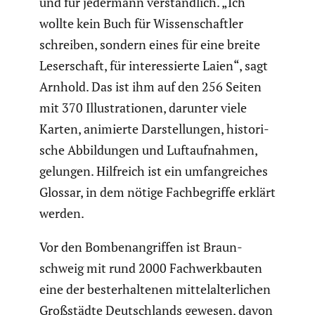
und für jedermann verständ­lich. „Ich
wollte kein Buch für Wissen­schaftler
schreiben, sondern eines für eine breite
Leser­schaft, für inter­es­sierte Laien“, sagt
Arnhold. Das ist ihm auf den 256 Seiten
mit 370 Illus­tra­tionen, darunter viele
Karten, animierte Darstel­lungen, histo­ri­
sche Abbil­dungen und Luftauf­nahmen,
gelungen. Hilfreich ist ein umfang­rei­ches
Glossar, in dem nötige Fachbe­griffe erklärt
werden.
Vor den Bomben­an­griffen ist Braun­
schweig mit rund 2000 Fachwerk­bauten
eine der besterhal­tenen mittel­al­ter­li­chen
Großstädte Deutsch­lands gewesen, davon