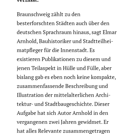
Braun­schweig zählt zu den
besterforschten Städten auch über den
deutschen Sprach­raum hinaus, sagt Elmar
Arnhold, Bauhis­to­riker und Stadt­teil­hei­
mat­pfleger für die Innen­stadt. Es
existieren Publi­ka­tionen zu diesem und
jenen Teilaspekt in Hülle und Fülle, aber
bislang gab es eben noch keine kompakte,
zusam­men­fas­sende Beschrei­bung und
Illus­tra­tion der mittel­al­ter­li­chen Archi­
tektur- und Stadt­bau­ge­schichte.
Dieser
Aufgabe hat sich Autor Arnhold in den
vergan­genen zwei Jahren gewidmet. Er
hat alles Relevante zusam­men­ge­tragen