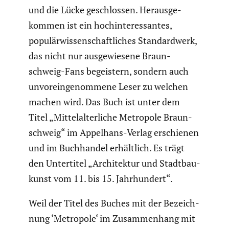
und die Lücke geschlossen. Heraus­ge­
kommen ist ein hochin­ter­es­santes,
populär­wis­sen­schaft­li­ches Standard­werk,
das nicht nur ausge­wie­sene Braun­
schweig-Fans begeis­tern, sondern auch
unvor­ein­ge­nom­mene Leser zu welchen
machen wird. Das Buch ist unter dem
Titel „Mittel­al­ter­liche Metropole Braun­
schweig“ im Appelhans-Verlag erschienen
und im Buchhandel erhält­lich. Es trägt
den Unter­titel „Archi­tektur und Stadt­bau­
kunst vom 11. bis 15. Jahrhun­dert“.
Weil der Titel des Buches mit der Bezeich­
nung ‘Metropole‘ im Zusam­men­hang mit