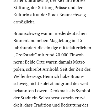
scher Kultur­be­sitz, der Richard Botrek
Stiftung, der Stiftung Prüsse und dem
Kultur­in­stitut der Stadt Braun­schweig
ermög­licht.
Braun­schweig war im nieder­deut­schen
Binnen­land neben Magdeburg im 15.
Jahrhun­dert die einzige mittel­al­ter­li­chen
„Großstadt“ mit rund 20.000 Einwoh­
nern: Beide Orte waren damals Metro­
polen, schreibt Arnhold. Seit der Zeit des
Welfen­her­zogs Heinrich habe Braun­
schweig nicht zuletzt aufgrund des weit
bekannten Löwen-Denkmals als Symbol
der Stadt ein Selbst­be­wusst­sein entwi­
ckelt, dass Tradition und Bedeutung des