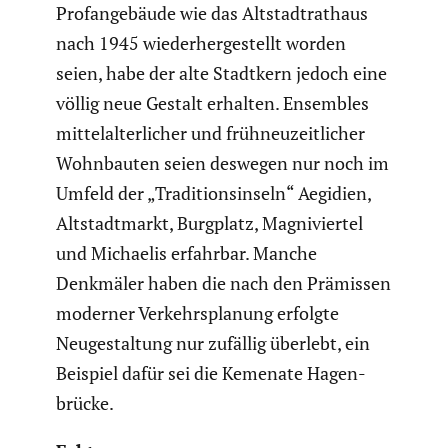
Profan­ge­bäude wie das Altstadt­rat­haus
nach 1945 wieder­her­ge­stellt worden
seien, habe der alte Stadtkern jedoch eine
völlig neue Gestalt erhalten. Ensembles
mittel­al­ter­li­cher und frühneu­zeit­li­cher
Wohnbauten seien deswegen nur noch im
Umfeld der „Tradi­ti­ons­in­seln“ Aegidien,
Altstadt­markt, Burgplatz, Magni­viertel
und Michaelis erfahrbar. Manche
Denkmäler haben die nach den Prämissen
moderner Verkehrs­pla­nung erfolgte
Neuge­stal­tung nur zufällig überlebt, ein
Beispiel dafür sei die Kemenate Hagen­
brücke.