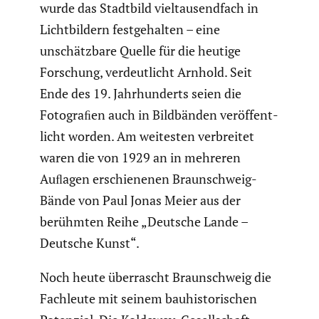
wurde das Stadtbild vieltau­send­fach in
Licht­bil­dern festge­halten – eine
unschätz­bare Quelle für die heutige
Forschung, verdeut­licht Arnhold. Seit
Ende des 19. Jahrhun­derts seien die
Fotograﬁen auch in Bildbänden veröf­fent­
licht worden. Am weitesten verbreitet
waren die von 1929 an in mehreren
Auﬂagen erschie­nenen Braun­schweig-
Bände von Paul Jonas Meier aus der
berühmten Reihe „Deutsche Lande –
Deutsche Kunst“.
Noch heute überrascht Braun­schweig die
Fachleute mit seinem bauhis­to­ri­schen