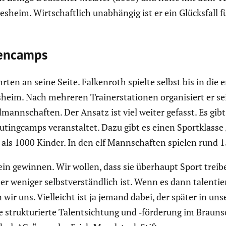
s­heim. Wirtschaft­lich unabhängig ist er ein Glücks­fall
en­camps
hrten an seine Seite. Falken­roth spielte selbst bis in d
­heim. Nach mehreren Trainer­sta­tionen organi­siert er s
mann­schaften. Der Ansatz ist viel weiter gefasst. Es gib
uting­camps veran­staltet. Dazu gibt es einen Sport­klass
 als 1000 Kinder. In den elf Mannschaften spielen rund 1
ein gewinnen. Wir wollen, dass sie überhaupt Sport tre
r weniger selbst­ver­ständ­lich ist. Wenn es dann talen­ti
wir uns. Vielleicht ist ja jemand dabei, der später in un
 struk­tu­rierte Talent­sich­tung und ‑förderung im Braun