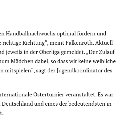
 den Handball­nach­wuchs optimal fördern und
e richtige Richtung“, meint Falken­roth. Aktuell
d jeweils in der Oberliga gemeldet. „Der Zulauf
kaum Mädchen dabei, so dass wir keine weibliche
spielen“, sagt der Jugend­ko­or­di­nator des
na­tio­nale Oster­tur­nier veran­staltet. Es war
n Deutsch­land und eines der bedeu­tendsten in
t.