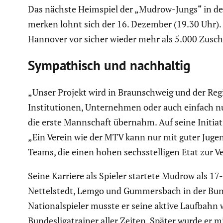
Das nächste Heimspiel der „Mudrow-Jungs“ in der
merken lohnt sich der 16. Dezember (19.30 Uhr). 
Hannover vor sicher wieder mehr als 5.000 Zusc
Sympa­thisch und nachhaltig
„Unser Projekt wird in Braun­schweig und der Reg
Insti­tu­tionen, Unter­nehmen oder auch einfach 
die erste Mannschaft übernahm. Auf seine Initia­t
„Ein Verein wie der MTV kann nur mit guter Jugen
Teams, die einen hohen sechs­stel­ligen Etat zur 
Seine Karriere als Spieler startete Mudrow als 17
Nettel­stedt, Lemgo und Gummers­bach in der Bunde
Natio­nal­spieler musste er seine aktive Laufbah
Bundes­li­ga­trainer aller Zeiten. Später wurde 