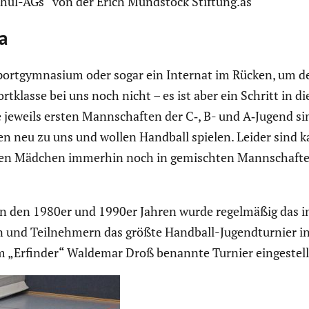
Schul-AGs“ von der Erich Mundstock Stiftung.as
a
 Sport­gym­na­sium oder sogar ein Internat im Rücken, um
­klasse bei uns noch nicht – es ist aber ein Schritt in di
 jeweils ersten Mannschaften der C‑, B- und A‑Jugend sin
n neu zu uns und wollen Handball spielen. Leider sind 
n Mädchen immerhin noch in gemischten Mannschaften mit
n den 1980er und 1990er Jahren wurde regel­mäßig das inter­
n und Teilneh­mern das größte Handball-Jugend­tur­nier i
 „Erfinder“ Waldemar Droß benannte Turnier einge­stell