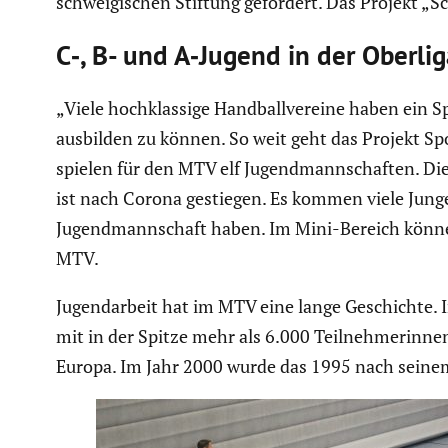
schwei­gi­schen Stiftung gefördert. Das Projekt „
C‑, B- und A‑Jugend in der Oberlig
„Viele hochklas­sige Handball­ver­eine haben ein
ausbilden zu können. So weit geht das Projekt Sport
spielen für den MTV elf Jugend­mann­schaften. Die
ist nach Corona gestiegen. Es kommen viele Junge
Jugend­mann­schaft haben. Im Mini-Bereich könne
MTV.
Jugend­ar­beit hat im MTV eine lange Geschichte. I
mit in der Spitze mehr als 6.000 Teilneh­me­rinne
Europa. Im Jahr 2000 wurde das 1995 nach seinem