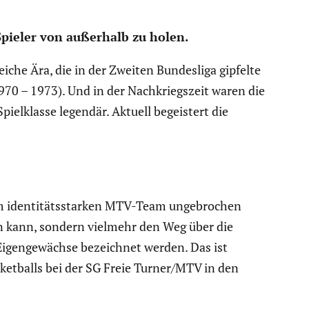
 Spieler von außerhalb zu holen.
eiche Ära, die in der Zweiten Bundes­liga gipfelte
970 – 1973). Und in der Nachkriegs­zeit waren die
­klasse legendär. Aktuell begeis­tert die
em identi­täts­starken MTV-Team ungebro­chen
dern kann, sondern vielmehr den Weg über die
 Eigen­ge­wächse bezeichnet werden. Das ist
et­balls bei der SG Freie Turner/MTV in den