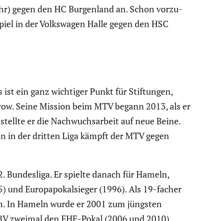
hr) gegen den HC Burgen­land an. Schon vorzu­
piel in der Volks­wagen Halle gegen den HSC
ist ein ganz wichtiger Punkt für Stiftungen,
drow. Seine Mission beim MTV begann 2013, als er
tellte er die Nachwuchs­ar­beit auf neue Beine.
on in der dritten Liga kämpft der MTV gegen
 Bundes­liga. Er spielte danach für Hameln,
 und Europa­po­kal­sieger (1996). Als 19-facher
den. In Hameln wurde er 2001 zum jüngsten
 TBV zweimal den EHF-Pokal (2006 und 2010).