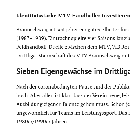
Identi­täts­starke MTV-Handballer inves­tiere
Braun­schweig ist seit jeher ein gutes Pflaster fü
(1987–1989). Eintracht spielte vier Saisons lang 
Feldhand­ball-Duelle zwischen dem MTV, VfB Rot-W
Drittliga-Mannschaft des MTV Braun­schweig mit 
Sieben Eigen­ge­wächse im Drittli
Nach der coronabe­dingten Pause sind der Publi­k
hoch. Aber allen ist klar, dass der Verein neue, l
Ausbil­dung eigener Talente gehen muss. Schon jetz
ungewöhn­lich für Teams im Leistungs­sport. Das 
1980er/1990er Jahren.