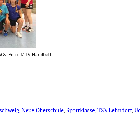
Gs. Foto: MTV Handball
schweig
, 
Neue Oberschule
, 
Sportklasse
, 
TSV Lehndorf
, 
Ud