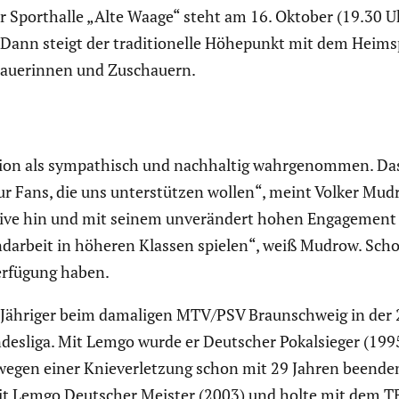
 Sport­halle „Alte Waage“ steht am 16. Oktober (19.30 U
Dann steigt der tradi­tio­nelle Höhepunkt mit dem Heims
haue­rinnen und Zuschauern.
ion als sympa­thisch und nachhaltig wahrge­nommen. Das 
nur Fans, die uns unter­stützen wollen“, meint Volker Mu
ive hin und mit seinem unver­än­dert hohen Engage­ment s
d­ar­beit in höheren Klassen spielen“, weiß Mudrow. Sch
Verfügung haben.
-Jähriger beim damaligen MTV/PSV Braun­schweig in der 2.
s­liga. Mit Lemgo wurde er Deutscher Pokal­sieger (1995)
n wegen einer Kniever­let­zung schon mit 29 Jahren been
er mit Lemgo Deutscher Meister (2003) und holte mit dem