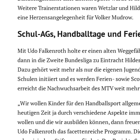
Weitere Trainer­sta­tionen waren Wetzlar und Hilde
eine Herzens­an­ge­le­gen­heit für Volker Mudrow.
Schul-AGs, Handball­tage und Feri
Mit Udo Falken­roth holte er einen alten Wegge­fä
dann in die Zweite Bundes­liga zu Eintracht Hildes
Dazu gehört weit mehr als nur die eigenen Jugend­
Schulen initiiert und es werden Ferien- sowie Sco
erreicht die Nachwuchs­ar­beit des MTV weit mehr
„Wir wollen Kinder für den Handball­sport allgem
heutigen Zeit ja durch verschie­dene Aspekte imme
wollen und die wir ausbilden können, dann freuen 
Udo Falken­roth das facet­ten­reiche Programm. Die