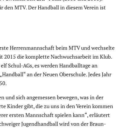
 für den MTV. Der Handball in diesem Verein ist
ie erste Herren­mann­schaft beim MTV und wechselte
eit 2015 die komplette Nachwuchs­ar­beit im Klub.
t elf Schul-AGs, es werden Handball­tage an
e „Handball“ an der Neuen Oberschule. Jedes Jahr
50.
iben und sich angemessen bewegen, was in der
erte Kinder gibt, die zu uns in den Verein kommen
serer ersten Mannschaft spielen kann“, erläutert
­schweiger Jugend­hand­ball wird von der Braun­