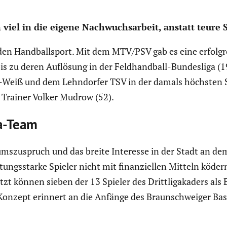
n viel in die eigene Nachwuchs­ar­beit, anstatt teure
r den Handball­sport. Mit dem MTV/PSV gab es eine erfolg­r
bis zu deren Auflösung in der Feldhand­ball-Bundes­liga (1
eiß und dem Lehndorfer TSV in der damals höchsten Spiel
Trainer Volker Mudrow (52).
ga-Team
ums­zu­spruch und das breite Interesse in der Stadt an d
eistungs­starke Spieler nicht mit finan­zi­ellen Mitteln kö
t können sieben der 13 Spieler des Dritt­li­gaka­ders als
Konzept erinnert an die Anfänge des Braun­schweiger Bask