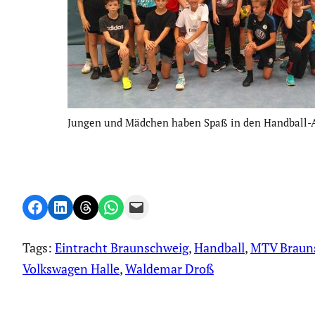
Jungen und Mädchen haben Spaß in den Handball-A
Share on Facebook
Share on LinkedIn
Share on Threads
Share on WhatsApp
Email this Page
Tags:
Eintracht Braunschweig
, 
Handball
, 
MTV Braun
Volkswagen Halle
, 
Waldemar Droß