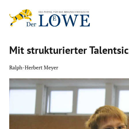
Zum
Inhalt
springen
Mit struk­tu­rierter Talent­s
Ralph-Herbert Meyer