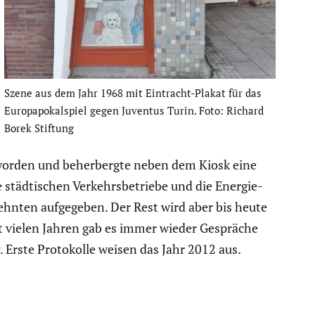
Szene aus dem Jahr 1968 mit Eintracht-Plakat für das
Europa­po­kal­spiel gegen Juventus Turin. Foto: Richard
Borek Stiftung
 worden und beher­bergte neben dem Kiosk eine
e städti­schen Verkehrs­be­triebe und die Energie­
zehnten aufge­geben. Der Rest wird aber bis heute
t vielen Jahren gab es immer wieder Gespräche
 Erste Proto­kolle weisen das Jahr 2012 aus.