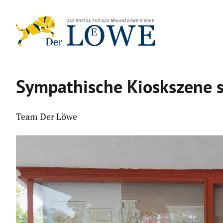
Zum
Inhalt
springen
Sympa­thi­sche Kiosk­szene s
Team Der Löwe