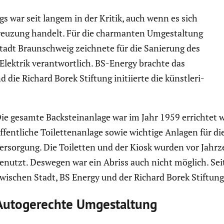
igs war seit langem in der Kritik, auch wenn es sich
reu­zung handelt. Für die charmanten Umgestal­tung
 Stadt Braun­schweig zeichnete für die Sanierung des
Elektrik verant­wort­lich. BS-Energy brachte das
ie Richard Borek Stiftung initi­ierte die künst­le­ri­
ie gesamte Backstein­an­lage war im Jahr 1959 errichtet
ffent­liche Toilet­ten­an­lage sowie wichtige Anlagen für di
er­sor­gung. Die Toiletten und der Kiosk wurden vor Jahr
enutzt. Deswegen war ein Abriss auch nicht möglich. Sei
wischen Stadt, BS Energy und der Richard Borek Stiftung.
Autoge­rechte Umgestal­tung