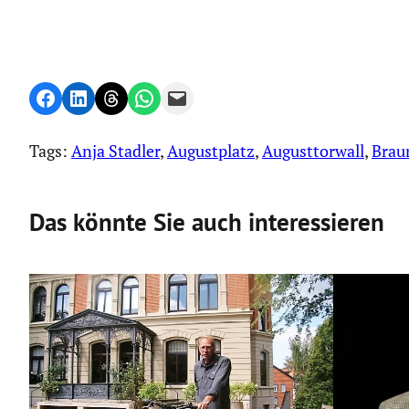
Share on Facebook
Share on LinkedIn
Share on Threads
Share on WhatsApp
Email this Page
Tags:
Anja Stadler
, 
Augustplatz
, 
Augusttorwall
, 
Brau
Das könnte Sie auch interessieren