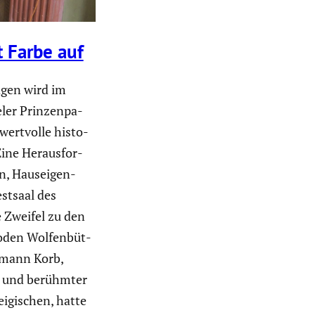
t Farbe auf
agen wird im
eler Prinzen­pa­
 wertvolle histo­
ine Heraus­for­
in, Hausei­gen­
stsaal des
e Zweifel zu den
inoden Wolfen­büt­
rmann Korb,
r und berühmter
­gi­schen, hatte