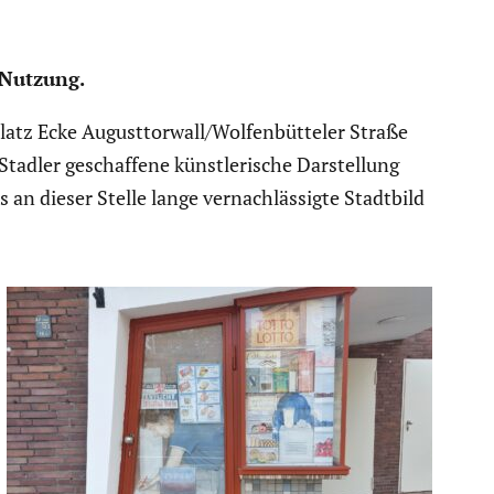
 Nutzung.
-Platz Ecke Augusttorwall/Wolfenbütteler Straße
tadler geschaf­fene künst­le­ri­sche Darstel­lung
 an dieser Stelle lange vernach­läs­sigte Stadtbild