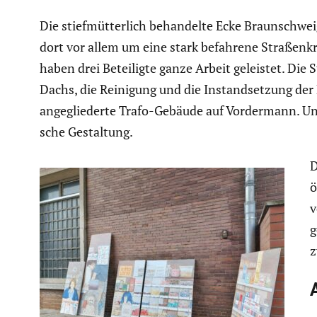
Die stief­müt­ter­lich behan­delte Ecke Braun­schwe
dort vor allem um eine stark befahrene Straßen­k
haben drei Betei­ligte ganze Arbeit geleistet. Die
Dachs, die Reinigung und die Instand­set­zung der 
angeglie­derte Trafo-Gebäude auf Vorder­mann. Und d
sche Gestal­tung.
D
ö
v
g
z