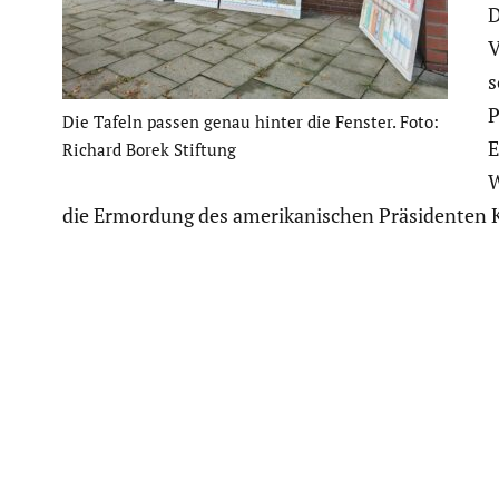
D
V
s
P
Die Tafeln passen genau hinter die Fenster. Foto:
E
Richard Borek Stiftung
W
die Ermordung des ameri­ka­ni­schen Präsi­denten 