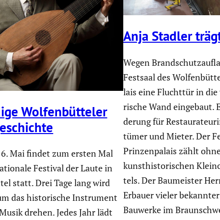
Anja Stadler träg
Wegen Brand­schutz­auf­l
Festsaal des Wolfen­büt­t
lais eine Fluchttür in die
ri­sche Wand eingebaut. E
ge Wolfen­büt­teler
de­rung für Restau­ra­teur
e­schichte
tümer und Mieter. Der Fe
Prinzen­pa­lais zählt ohn
 6. Mai findet zum ersten Mal
kunst­his­to­ri­schen Kle
a­tio­nale Festival der Laute in
tels. Der Baumeister He
tel statt. Drei Tage lang wird
Erbauer vieler bekannte
um das histo­ri­sche Instru­ment
Bauwerke im Braun­schwei
Musik drehen. Jedes Jahr lädt