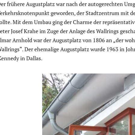
er frühere August­platz war nach der autoge­rechten Um
erkehrs­kno­ten­punkt geworden, der Stadt­zen­trum mit
ollte. Mit dem Umbau ging der Charme der reprä­sen­ta­tive
eter Josef Krahe im Zuge der Anlage des Wallrings geschaf­f
lmar Arnhold war der August­platz von 1806 an „der wohl s
allrings“. Der ehemalige August­platz wurde 1963 in J
Kennedy in Dallas.