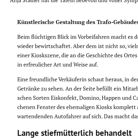
Anja Stadler hat die Tafeln liebevoll und voller Symp
Künst­le­ri­sche Gestal­tung des Trafo-Gebäu
Beim flüch­tigen Blick im Vorbei­fahren macht es
wieder bewirt­schaftet. Aber dem ist nicht so, vielm
einer Kiosk­szene, die an die Geschichte des Ortes 
in erfreu­li­cher Art und Weise auf.
Eine freund­liche Verkäu­ferin schaut heraus, in d
Getränke zu sehen. An der Seite befüllt ein Mitar­b
schen Sorten Eiskon­fekt, Domino, Happen und Capr
chenen Fenster des ehema­ligen Kiosks komplett a
warten­denden Autofahrer auf sich. Das macht das
Lange stief­müt­ter­lich behandelt