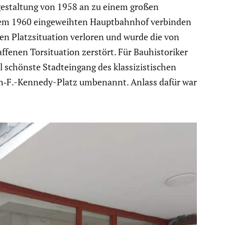
gestal­tung von 1958 an zu einem großen
 dem 1960 einge­weihten Haupt­bahnhof verbinden
n Platz­si­tua­tion verloren und wurde die von
enen Torsi­tua­tion zerstört. Für Bauhis­to­riker
chönste Stadt­ein­gang des klassi­zis­ti­schen
ohn‑F.-Kennedy-Platz umbenannt. Anlass dafür war