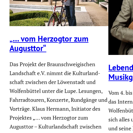
„… vom Herzogtor zum
Augusttor“
Das Projekt der Braun­schwei­gi­schen
Lebendi
Landschaft e.V. nimmt die Kultur­land­
Musik­g
schaft zwischen der Löwen­stadt und
Wolfen­büttel unter die Lupe. Lesungen,
Vom 4. bis
Fahrrad­touren, Konzerte, Rundgänge und
das Inter­n
Vorträge. Klaus Hermann, Initiator des
Wolfen­büt
Projektes „… vom Herzogtor zum
sich alles 
Augusttor – Kultur­land­schaft zwischen
und seine 