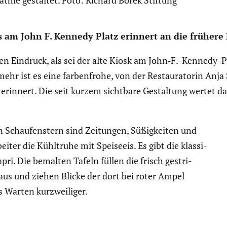
athie gestaltet. Foto: Richard Borek Stiftung
des am John F. Kennedy Platz erinnert an die frühere
 den Eindruck, als sei der alte Kiosk am John‑F.-Kennedy
ehr ist es eine farben­frohe, von der Restau­ra­torin Anja S
erinnert. Die seit kurzem sichtbare Gestal­tung wertet das
en Schau­fens­tern sind Zeitungen, Süßig­keiten und
eiter die Kühltruhe mit Speiseeis. Es gibt die klassi­
i. Die bemalten Tafeln füllen die frisch gestri­
us und ziehen Blicke der dort bei roter Ampel
 Warten kurzwei­liger.