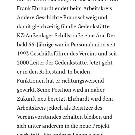
Frank Ehrhardt endet beim Arbeits­kreis
Andere Geschichte Braun­schweig und
damit gleich­zeitig für die Gedenk­stätte
KZ-Außen­lager Schill­straße eine Ära. Der
bald 66-Jährige war in Perso­nal­union seit
1993 Geschäfts­führer des Vereins und seit
2000 Leiter der Gedenk­stätte. Jetzt geht
er in den Ruhestand. In beiden
Funktionen hat er richtungs­wei­send
gewirkt. Seine Position wird in naher
Zukunft neu besetzt. Ehrhardt wird dem
Arbeits­kreis jedoch als Beisitzer des
Vereins­vor­standes erhalten bleiben und
sich unter anderem in die neue Projekt­
werk­statt „Ein anderes Leben wagen.