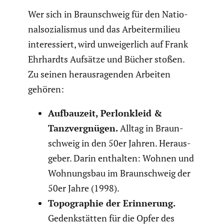
Wer sich in Braun­schweig für den Natio­
nal­so­zia­lismus und das Arbei­ter­mi­lieu
inter­es­siert, wird unwei­ger­lich auf Frank
Ehrhardts Aufsätze und Bücher stoßen.
Zu seinen heraus­ra­genden Arbeiten
gehören:
Aufbau­zeit, Perlon­kleid &
Tanzver­gnügen.
Alltag in Braun­
schweig in den 50er Jahren. Heraus­
geber. Darin enthalten: Wohnen und
Wohnungsbau im Braun­schweig der
50er Jahre (1998).
Topogra­phie der Erinne­rung.
Gedenk­stätten für die Opfer des