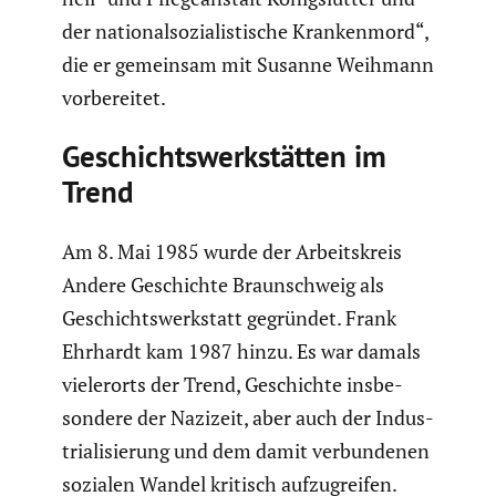
der natio­nal­so­zia­lis­ti­sche Kranken­mord“,
die er gemeinsam mit Susanne Weihmann
vorbe­reitet.
Geschichts­werk­stätten im
Trend
Am 8. Mai 1985 wurde der Arbeits­kreis
Andere Geschichte Braun­schweig als
Geschichts­werk­statt gegründet. Frank
Ehrhardt kam 1987 hinzu. Es war damals
vieler­orts der Trend, Geschichte insbe­
son­dere der Nazizeit, aber auch der Indus­
tria­li­sie­rung und dem damit verbun­denen
sozialen Wandel kritisch aufzu­greifen.