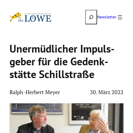
Zum
Suchen
Inhalt
Newsletter
springen
Unermüd­li­cher Impuls­
geber für die Gedenk­
stätte Schill­straße
Ralph-Herbert Meyer
30. März 2022