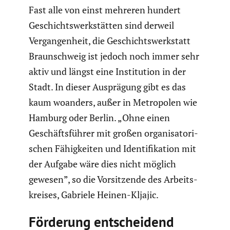
Fast alle von einst mehreren hundert
Geschichts­werk­stätten sind derweil
Vergan­gen­heit, die Geschichts­werk­statt
Braun­schweig ist jedoch noch immer sehr
aktiv und längst eine Insti­tu­tion in der
Stadt. In dieser Ausprä­gung gibt es das
kaum woanders, außer in Metro­polen wie
Hamburg oder Berlin. „Ohne einen
Geschäfts­führer mit großen organi­sa­to­ri­
schen Fähig­keiten und Identi­fi­ka­tion mit
der Aufgabe wäre dies nicht möglich
gewesen”, so die Vorsit­zende des Arbeits­
kreises, Gabriele Heinen-Kljajic.
Förderung entschei­dend