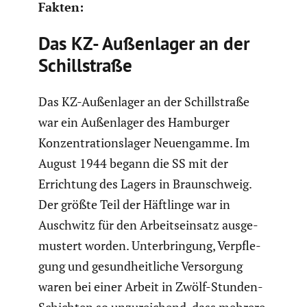
Fakten:
Das KZ- Außen­lager an der
Schill­straße
Das KZ-Außen­lager an der Schill­straße
war ein Außen­lager des Hamburger
Konzen­tra­ti­ons­lager Neuen­gamme. Im
August 1944 begann die SS mit der
Errich­tung des Lagers in Braun­schweig.
Der größte Teil der Häftlinge war in
Auschwitz für den Arbeits­ein­satz ausge­
mus­tert worden. Unter­brin­gung, Verpfle­
gung und gesund­heit­liche Versor­gung
waren bei einer Arbeit in Zwölf-Stunden-