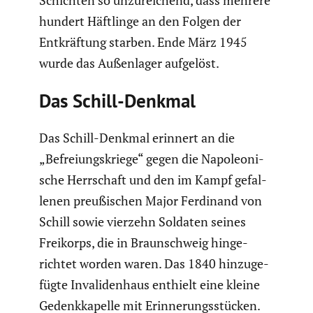
Schichten so unzurei­chend, dass mehrere
hundert Häftlinge an den Folgen der
Entkräf­tung starben. Ende März 1945
wurde das Außen­lager aufgelöst.
Das Schill-Denkmal
Das Schill-Denkmal erinnert an die
„Befrei­ungs­kriege“ gegen die Napoleo­ni­
sche Herrschaft und den im Kampf gefal­
lenen preußi­schen Major Ferdinand von
Schill sowie vierzehn Soldaten seines
Freikorps, die in Braun­schweig hinge­
richtet worden waren. Das 1840 hinzu­ge­
fügte Invali­den­haus enthielt eine kleine
Gedenk­ka­pelle mit Erinne­rungs­stü­cken.