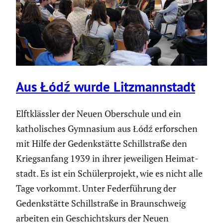
Aus Łódź wurde Litzmann­stadt
Elftklässler der Neuen Oberschule und ein
katho­li­sches Gymnasium aus Łódź erfor­schen
mit Hilfe der Gedenk­stätte Schill­straße den
Kriegs­an­fang 1939 in ihrer jewei­ligen Heimat­
stadt. Es ist ein Schüler­pro­jekt, wie es nicht alle
Tage vorkommt. Unter Feder­füh­rung der
Gedenk­stätte Schill­straße in Braun­schweig
arbeiten ein Geschichts­kurs der Neuen