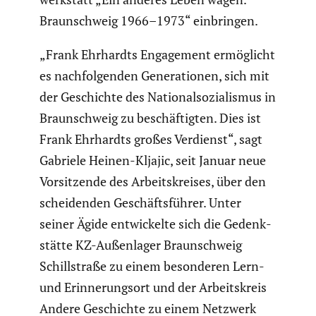
Braun­schweig 1966–1973“ einbringen.
„Frank Ehrhardts Engage­ment ermög­licht
es nachfol­genden Genera­tionen, sich mit
der Geschichte des Natio­nal­so­zia­lismus in
Braun­schweig zu beschäf­tigten. Dies ist
Frank Ehrhardts großes Verdienst“, sagt
Gabriele Heinen-Kljajic, seit Januar neue
Vorsit­zende des Arbeits­kreises, über den
schei­denden Geschäfts­führer. Unter
seiner Ägide entwi­ckelte sich die Gedenk­
stätte KZ-Außen­lager Braun­schweig
Schill­straße zu einem beson­deren Lern-
und Erinne­rungsort und der Arbeits­kreis
Andere Geschichte zu einem Netzwerk