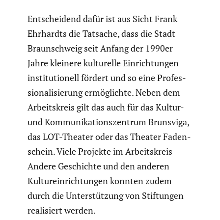
Entschei­dend dafür ist aus Sicht Frank
Ehrhardts die Tatsache, dass die Stadt
Braun­schweig seit Anfang der 1990er
Jahre kleinere kultu­relle Einrich­tungen
insti­tu­tio­nell fördert und so eine Profes­
sio­na­li­sie­rung ermög­lichte. Neben dem
Arbeits­kreis gilt das auch für das Kultur-
und Kommu­ni­ka­ti­ons­zen­trum Brunsviga,
das LOT-Theater oder das Theater Faden­
schein. Viele Projekte im Arbeits­kreis
Andere Geschichte und den anderen
Kultur­ein­rich­tungen konnten zudem
durch die Unter­stüt­zung von Stiftungen
reali­siert werden.