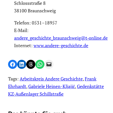
Schloss­straße 8
38100 Braun­schweig
Telefon: 0531–18957
E‑Mail:
andere_geschichte_braunschweig@t‑online.de
Internet:
www.andere-geschichte.de
Share on Facebook
Share on LinkedIn
Share on Threads
Share on WhatsApp
Email this Page
Tags:
Arbeitskreis Andere Geschichte
, 
Frank
Ehrhardt
, 
Gabriele Heinen-Kljajić
, 
Gedenkstätte
KZ-Außenlager Schillstraße