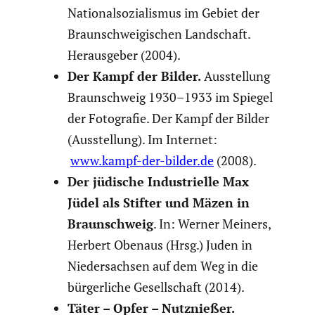
Natio­nal­so­zia­lismus im Gebiet der
Braun­schwei­gi­schen Landschaft.
Heraus­geber (2004).
Der Kampf der Bilder.
Ausstel­lung
Braun­schweig 1930–1933 im Spiegel
der Fotografie. Der Kampf der Bilder
(Ausstel­lung). Im Internet:
www.kampf-der-bilder.de
(2008).
Der jüdische Indus­tri­elle Max
Jüdel als Stifter und Mäzen in
Braun­schweig
. In: Werner Meiners,
Herbert Obenaus (Hrsg.) Juden in
Nieder­sachsen auf dem Weg in die
bürger­liche Gesell­schaft (2014).
Täter – Opfer – Nutznießer.