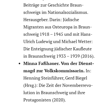
Beiträge zur Geschichte Braun­
schweigs im Natio­nal­so­zia­lismus.
Heraus­geber. Darin: Jüdische
Migranten aus Osteuropa in Braun­
schweig 1918 – 1945 und mit Hans-
Ulrich Ludewig und Michael Wetter:
Die Enteig­nung jüdischer Kaufleute
in Braun­schweig 1933 – 1939 (2016).
Minna Faßhauer. Von der Dienst­
magd zur Volks­kom­mis­sarin.
In:
Henning Stein­führer, Gerd Biegel
(Hrsg.): Die Zeit der Novem­ber­re­vo­
lu­tion in Braun­schweig und ihre
Protago­nisten (2020).