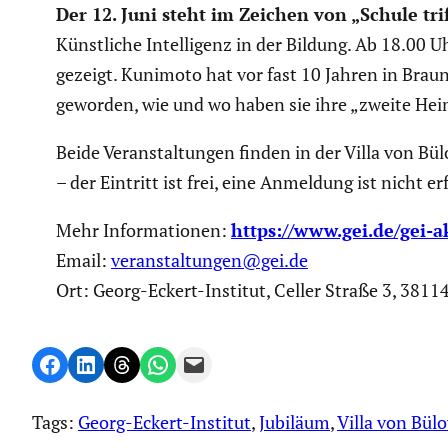
Der 12. Juni steht im Zeichen von „Schule tr
Künst­liche Intel­li­genz in der Bildung. Ab 18.0
gezeigt. Kunimoto hat vor fast 10 Jahren in Bra
geworden, wie und wo haben sie ihre „zweite Heim
Beide Veran­stal­tungen finden in der Villa von Bül
– der Eintritt ist frei, eine Anmeldung ist nicht er
Mehr Infor­ma­tionen:
https://www.gei.de/gei-a
Email:
veranstaltungen@gei.de
Ort: Georg-Eckert-Institut, Celler Straße 3, 3811
Share on Facebook
Share on LinkedIn
Share on Threads
Share on WhatsApp
Email this Page
Tags:
Georg-Eckert-Institut
, 
Jubiläum
, 
Villa von Bül