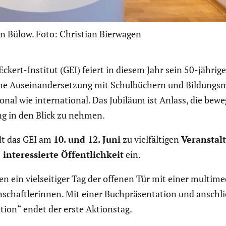
on Bülow. Foto: Christian Bierwagen
Eckert-Institut (GEI) feiert in diesem Jahr sein 50-jähri
liche Ausein­an­der­set­zung mit Schul­bü­chern und Bildun
onal wie inter­na­tional. Das Jubiläum ist Anlass, die be
ung in den Blick zu nehmen.
dt das GEI am
10. und 12. Juni
zu vielfäl­tigen
Veran­stal
nter­es­sierte Öffent­lich­keit
ein.
n ein vielsei­tiger Tag der offenen Tür mit einer multi­m
n­schaft­le­rinnen. Mit einer Buchprä­sen­ta­tion und ans
­tion“ endet der erste Aktionstag.