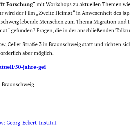
ifft Forschung“
mit Workshops zu aktuellen Themen wie V
0 Uhr wird der Film „Zweite Heimat“ in Anwesen­heit des j
un­schweig lebende Menschen zum Thema Migration und Int
at“ gefunden? Fragen, die in der anschlie­ßenden Talkru
ow, Celler Straße 3 in Braun­schweig statt und richten sich 
for­der­lich aber möglich.
ktuell/50-jahre-gei
4 Braun­schweig
ow: Georg-Eckert-Institut