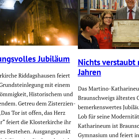
ngs­volles Jubiläum
Nichts verstaubt
Jahren
r­kirche Riddags­hausen feiert
Grund­stein­le­gung mit einem
Das Martino-Katha­ri­neu
ömmig­keit, Histo­ri­schem und
Braun­schweigs ältestes
tendem. Getreu dem Zister­zi­en­
bemer­kens­wertes Jubil
„Das Tor ist offen, das Herz
Lob für seine Moder­nitä
 feiert die Kloster­kirche ihr
Katha­ri­neum ist Braun­s
ges Bestehen. Ausgangs­punkt
Gymnasium und feiert in