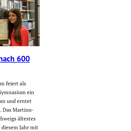
 nach 600
m feiert als
 Gymnasium ein
äum und erntet
t. Das Martino-
chweigs ältestes
 diesem Jahr mit