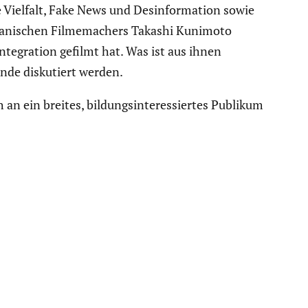
ielfalt, Fake News und Desin­for­ma­tion sowie
apani­schen Filme­ma­chers Takashi Kunimoto
egra­tion gefilmt hat. Was ist aus ihnen
nde disku­tiert werden.
an ein breites, bildungs­in­ter­es­siertes Publikum