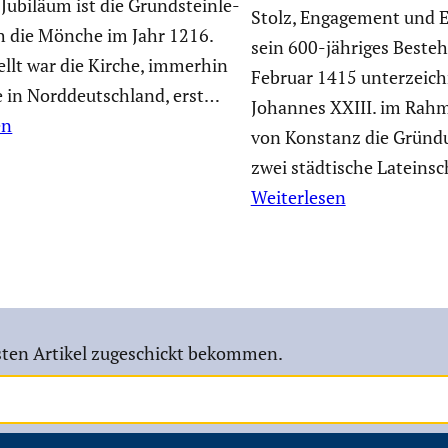
Jubiläum ist die Grund­stein­le­
Stolz, Engage­ment und E
h die Mönche im Jahr 1216.
sein 600-jähriges Beste
stellt war die Kirche, immerhin
Februar 1415 unter­zeich
e in Norddeutsch­land, erst…
Johannes XXIII. im Rahm
en
von Konstanz die Gründu
zwei städti­sche Latein­s
Weiterlesen
ten Artikel zugeschickt bekommen.