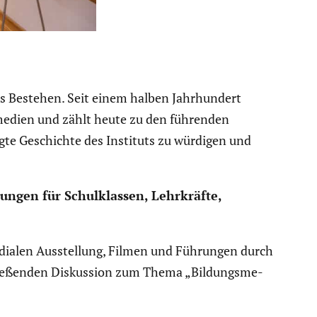
ges Bestehen. Seit einem halben Jahrhun­dert
gs­me­dien und zählt heute zu den führenden
wegte Geschichte des Instituts zu würdigen und
­tungen für Schul­klassen, Lehrkräfte,
e­dialen Ausstel­lung, Filmen und Führungen durch
chlie­ßenden Diskus­sion zum Thema „Bildungs­me­