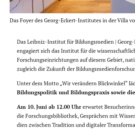
Das Foyer des Georg-Eckert-Institutes in der Villa v
Das Leibniz-Institut für Bildungs­me­dien | Georg-
engagiert sich das Institut für die wissen­schaft­
Forschungs­ein­rich­tungen auf diesem Gebiet, nati
zugleich die Zukunft der Bildungs­me­di­en­for­sch
Unter dem Motto „Wir verändern Blick­winkel“ lä
Bildungs­po­litik und Bildungs­praxis sowie die i
Am 10. Juni ab 12.00 Uhr
erwartet Besuche­rinne
die Forschungs­bi­blio­thek, Gesprä­chen mit Wisse
dien zwischen Tradition und digitaler Trans­for­ma