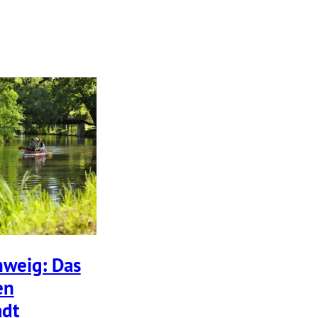
hweig: Das
en
adt