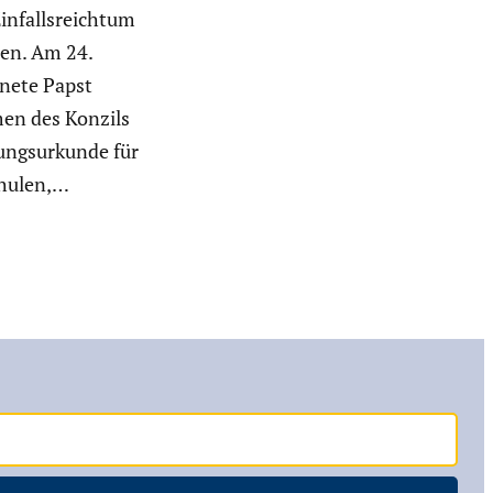
infalls­reichtum
hen. Am 24.
­nete Papst
en des Konzils
ngs­ur­kunde für
chulen,…