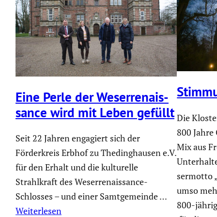
Stimmu
Eine Perle der Weser­re­nais­
sance wird mit Leben gefüllt
Die Kloste
800 Jahre 
Seit 22 Jahren engagiert sich der
Mix aus Fr
Förderkreis Erbhof zu Thedinghausen e.V.
Unter­hal­
für den Erhalt und die kulturelle
ser­motto 
Strahlkraft des Weserrenaissance-
umso mehr“
Schlosses – und einer Samtgemeinde …
800-jähri
Weiterlesen