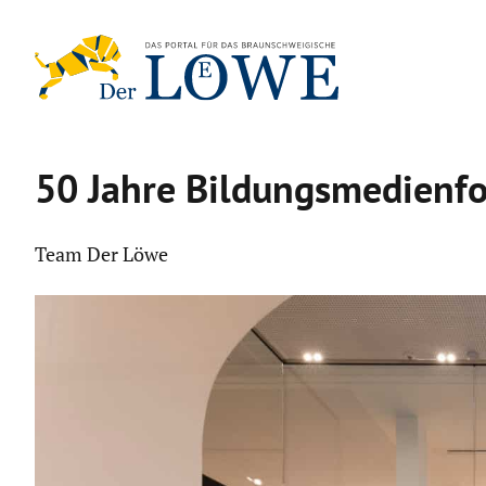
Zum
Inhalt
springen
50 Jahre Bildungs­me­di­en­f
Team Der Löwe