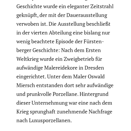
Geschichte wurde ein eleganter Zeitstrahl
geknüpft, der mit der Dauer­aus­stel­lung
verwoben ist. Die Ausstel­lung beschließt
in der vierten Abteilung eine bislang nur
wenig beachtete Episode der Fürsten­
berger Geschichte: Nach dem Ersten
Weltkrieg wurde ein Zweig­be­trieb für
aufwän­dige Malereide­kore in Dresden
einge­richtet. Unter dem Maler Oswald
Miersch entstanden dort sehr aufwän­dige
und prunk­volle Porzel­lane. Hinter­grund
dieser Unter­neh­mung war eine nach dem
Krieg sprung­haft zuneh­mende Nachfrage
nach Luxus­por­zel­lanen.