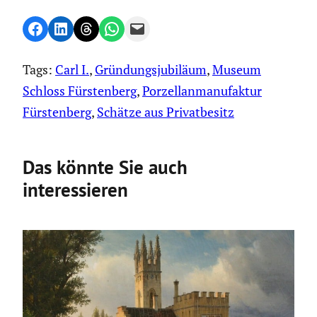
Share on Facebook
Share on LinkedIn
Share on Threads
Share on WhatsApp
Email this Page
Tags:
Carl I.
, 
Gründungsjubiläum
, 
Museum
Schloss Fürstenberg
, 
Porzellanmanufaktur
Fürstenberg
, 
Schätze aus Privatbesitz
Das könnte Sie auch
interessieren