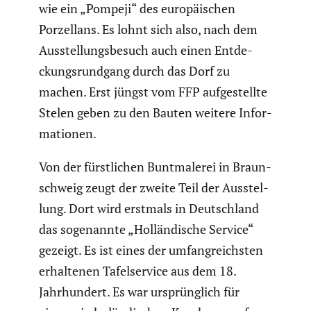
wie ein „Pompeji“ des europäi­schen
Porzel­lans. Es lohnt sich also, nach dem
Ausstel­lungs­be­such auch einen Entde­
ckungs­rund­gang durch das Dorf zu
machen. Erst jüngst vom FFP aufge­stellte
Stelen geben zu den Bauten weitere Infor­
ma­tionen.
Von der fürst­li­chen Buntma­lerei in Braun­
schweig zeugt der zweite Teil der Ausstel­
lung. Dort wird erstmals in Deutsch­land
das sogenannte „Hollän­di­sche Service“
gezeigt. Es ist eines der umfang­reichsten
erhal­tenen Tafel­ser­vice aus dem 18.
Jahrhun­dert. Es war ursprüng­lich für