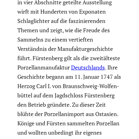
in vier Abschnitte geteilte Ausstel­lung
wirft mit Hunderten von Exponaten
Schlag­lichter auf die faszi­nie­renden
Themen und zeigt, wie die Freude des
Sammelns zu einem vertieften
Verständnis der Manufak­tur­ge­schichte
führt. Fürsten­berg gilt als die zweit­äl­teste
Porzel­lan­ma­nu­faktur
Deutsch­lands
. Ihre
Geschichte begann am 11. Januar 1747 als
Herzog Carl I. von Braun­schweig-Wolfen­
büttel auf dem Jagdschloss Fürsten­berg
den Betrieb gründete. Zu dieser Zeit
blühte der Porzellan­im­port aus Ostasien.
Könige und Fürsten sammelten Porzellan
und wollten unbedingt ihr eigenes