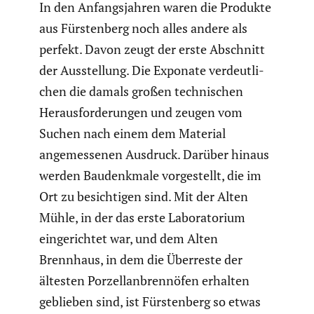
In den Anfangs­jahren waren die Produkte
aus Fürsten­berg noch alles andere als
perfekt. Davon zeugt der erste Abschnitt
der Ausstel­lung. Die Exponate verdeut­li­
chen die damals großen techni­schen
Heraus­for­de­rungen und zeugen vom
Suchen nach einem dem Material
angemes­senen Ausdruck. Darüber hinaus
werden Baudenk­male vorge­stellt, die im
Ort zu besich­tigen sind. Mit der Alten
Mühle, in der das erste Labora­to­rium
einge­richtet war, und dem Alten
Brennhaus, in dem die Überreste der
ältesten Porzel­lan­brenn­öfen erhalten
geblieben sind, ist Fürsten­berg so etwas