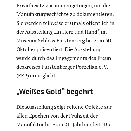
Privat­be­sitz zusam­men­ge­tragen, um die
Manufak­tur­ge­schichte zu dokumen­tieren.
Sie werden teilweise erstmals öffent­lich in
der Ausstel­lung „In Herz und Hand“ im
Museum Schloss Fürsten­berg bis zum 30.
Oktober präsen­tiert. Die Ausstel­lung
wurde durch das Engage­ments des Freun­
des­kreises Fürsten­berger Porzellan e. V.
(FFP) ermög­licht.
„Weißes Gold“ begehrt
Die Ausstel­lung zeigt seltene Objekte aus
allen Epochen von der Frühzeit der
Manufaktur bis zum 21. Jahrhun­dert. Die