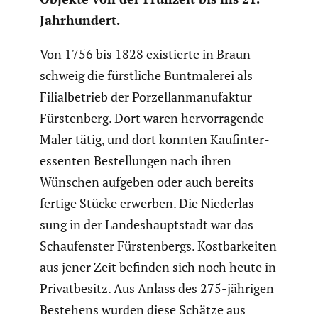
Jahrhun­dert.
Von 1756 bis 1828 existierte in Braun­
schweig die fürst­liche Buntma­lerei als
Filial­be­trieb der Porzel­lan­ma­nu­faktur
Fürsten­berg. Dort waren hervor­ra­gende
Maler tätig, und dort konnten Kaufin­ter­
es­senten Bestel­lungen nach ihren
Wünschen aufgeben oder auch bereits
fertige Stücke erwerben. Die Nieder­las­
sung in der Landes­haupt­stadt war das
Schau­fenster Fürsten­bergs. Kostbar­keiten
aus jener Zeit befinden sich noch heute in
Privat­be­sitz. Aus Anlass des 275-jährigen
Bestehens wurden diese Schätze aus