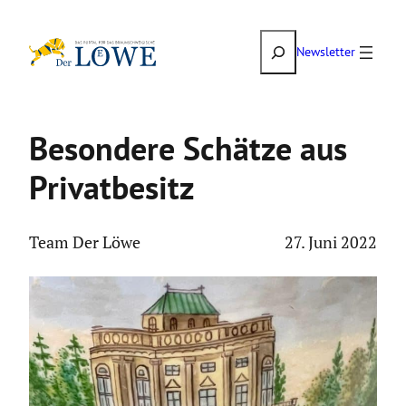
Zum
Suchen
Inhalt
Newsletter
springen
Besondere Schätze aus
Privat­be­sitz
Team Der Löwe
27. Juni 2022