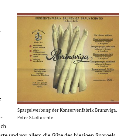
.
r
Spargel­wer­bung der Konser­ven­fa­brik Brunsviga.
r­
Foto: Stadt­ar­chiv
ich
ierte und vor allem die Güte des hiesigen Spargels