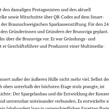
t den damaligen Protago­nisten und den aktuell
ielke sowie Mitschnitte über QR-Codes auf dem Smart­
er Braun­schwei­gi­schen Sparkas­sen­stif­tung. Für den 24
 mit den Gründe­rinnen und Gründern der Brunsviga geplant.
Film über die Brunsviga vor. Er war Gründungs- und
st er Geschäfts­führer und Produzent einer Multi­media-
rinnert außer der äußeren Hülle nicht mehr viel. Selbst de
 oben unterhalb der höchsten Etage stolz prangte, ist
chte: Der Spargel­anbau und die Entwick­lung der Konse
 sind untrennbar mitein­ander verbunden. Es entwi­ckelte s
in Jahrhun­dert lang in unter­schied­li­chen Facetten flor