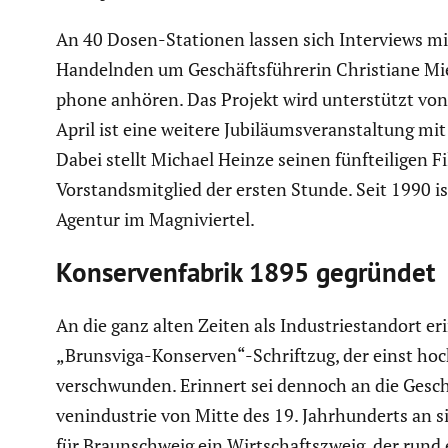
An 40 Dosen-Stationen lassen sich Inter­views mi
Handelnden um Geschäfts­füh­rerin Chris­tiane M
phone anhören. Das Projekt wird unter­stützt von d
April ist eine weitere Jubilä­ums­ver­an­stal­tung
Dabei stellt Michael Heinze seinen fünftei­ligen 
Vorstands­mit­glied der ersten Stunde. Seit 1990 i
Agentur im Magni­viertel.
Konser­ven­fa­brik 1895 gegründet
An die ganz alten Zeiten als Indus­trie­standort e
„Brunsviga-Konserven“-Schriftzug, der einst hoch
verschwunden. Erinnert sei dennoch an die Geschi
ven­in­dus­trie von Mitte des 19. Jahrhun­derts an
für Braun­schweig ein Wirtschafts­zweig, der rund e