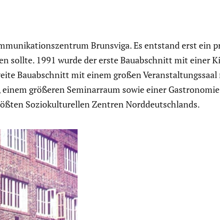
mu­ni­ka­ti­ons­zen­trum Brunsviga. Es entstand erst ein pro
n sollte. 1991 wurde der erste Bauab­schnitt mit einer Kin
ite Bauab­schnitt mit einem großen Veran­stal­tungs­saa
n, einem größeren Seminar­raum sowie einer Gastro­nomie
ößten Sozio­kul­tu­rellen Zentren Norddeutsch­lands.