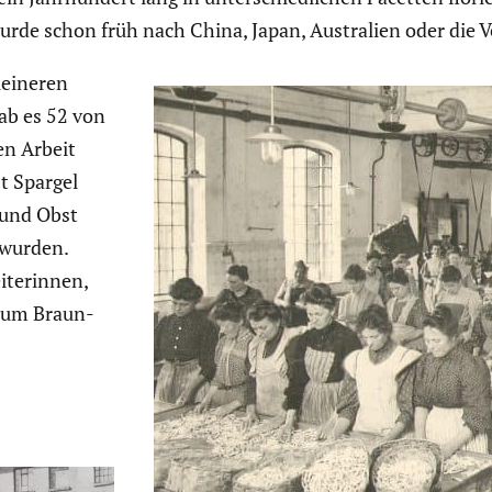
urde schon früh nach China, Japan, Austra­lien oder die Ve
leineren
gab es 52 von
en Arbeit
t Spargel
 und Obst
 wurden.
­te­rinnen,
d um Braun­