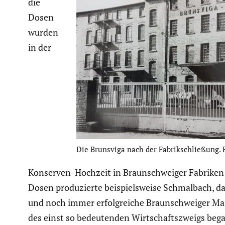
die
Dosen
wurden
in der
Die Brunsviga nach der Fabrik­schlie­ßung. 
Konserven-Hochzeit in Braun­schweiger Fabriken her
Dosen produ­zierte beispiels­weise Schmal­bach, d
und noch immer erfolg­reiche Braun­schweiger Masc
des einst so bedeu­tenden Wirtschafts­zweigs be