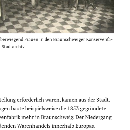
überwie­gend Frauen in den Braun­schweiger Konser­ven­fa­
Stadt­ar­chiv
l­lung erfor­der­lich waren, kamen aus der Stadt.
agen baute beispiels­weise die 1853 gegrün­dete
en­fa­brik mehr in Braun­schweig. Der Nieder­gang
rdenden Waren­han­dels innerhalb Europas.