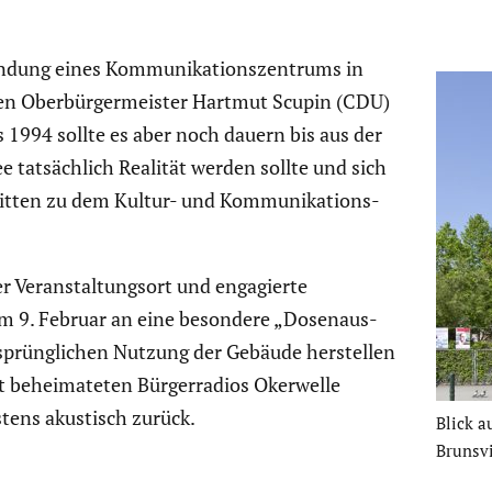
dung eines Kommu­ni­ka­ti­ons­zen­trums in
en Oberbür­ger­meister Hartmut Scupin (CDU)
s 1994 sollte es aber noch dauern bis aus der
 tatsäch­lich Realität werden sollte und sich
itten zu dem Kultur- und Kommu­ni­ka­ti­ons­
er Veran­stal­tungsort und engagierte
om 9. Februar an eine besondere „Dosen­aus­
rsprüng­li­chen Nutzung der Gebäude herstellen
t behei­ma­teten Bürger­ra­dios Okerwelle
tens akustisch zurück.
Blick a
Brunsvi