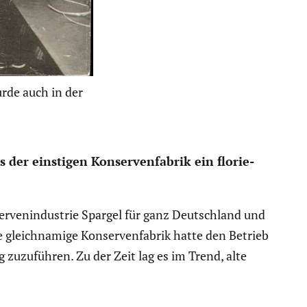
rde auch in der
der einstigen Konser­ven­fa­brik ein florie­
­ven­in­dus­trie Spargel für ganz Deutsch­land und
 gleich­na­mige Konser­ven­fa­brik hatte den Betrieb
 zuzuführen. Zu der Zeit lag es im Trend, alte