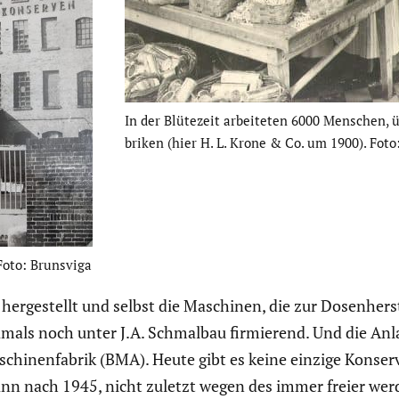
In der Blütezeit arbei­teten 6000 Menschen, 
briken (hier H. L. Krone & Co. um 1900). Foto: 
Foto: Brunsviga
ge­stellt und selbst die Maschinen, die zur Dosen­her­ste
amals noch unter J.A. Schmalbau firmie­rend. Und die Anl
hi­nen­fa­brik (BMA). Heute gibt es keine einzige Konser­v
gann nach 1945, nicht zuletzt wegen des immer freier we