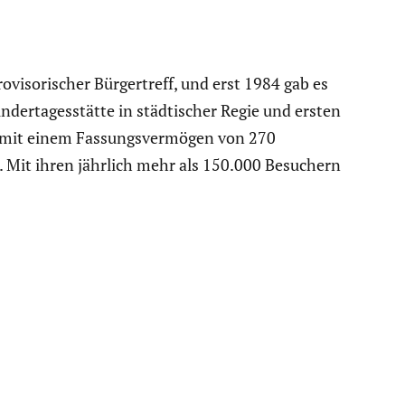
vi­so­ri­scher Bürger­treff, und erst 1984 gab es
der­ta­ges­stätte in städti­scher Regie und ersten
l mit einem Fassungs­ver­mögen von 270
. Mit ihren jährlich mehr als 150.000 Besuchern