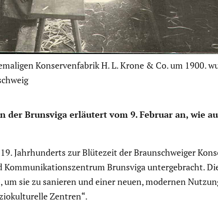
hemaligen Konservenfabrik H. L. Krone & Co. um 1900. wu
nschweig
n der Brunsviga erläutert vom 9. Februar an, wie aus 
9. Jahrhun­derts zur Blütezeit der Braun­schweiger Konser
 Kommu­ni­ka­ti­ons­zen­trum Brunsviga unter­ge­bracht.
Die
rb, um sie zu sanieren und einer neuen, modernen Nutzung
­kul­tu­relle Zentren“.