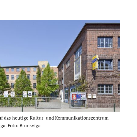
uf das heutige Kultur- und Kommu­ni­ka­ti­ons­zen­trum
ga. Foto: Brunsviga