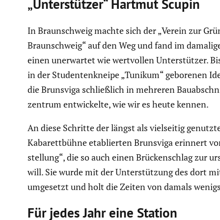
„Unter­stützer“ Hartmut Scupin
In Braun­schweig machte sich der „Verein zur Grün
Braun­schweig“ auf den Weg und fand im damalig
einen unerwartet wie wertvollen Unter­stützer. Bi
in der Studen­ten­kneipe „Tunikum“ geborenen Idee
die Brunsviga schließ­lich in mehreren Bauab­schn
zen­trum entwi­ckelte, wie wir es heute kennen.
An diese Schritte der längst als vielseitig genutzt
Kabarett­bühne etablierten Brunsviga erinnert v
stel­lung“, die so auch einen Brücken­schlag zur u
will. Sie wurde mit der Unter­stüt­zung des dort mi
umgesetzt und holt die Zeiten von damals wenigs­
Für jedes Jahr eine Station