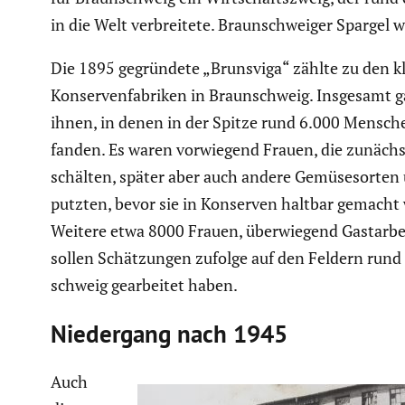
in die Welt verbrei­tete. Braun­schweiger Spargel w
Die 1895 gegrün­dete „Brunsviga“ zählte zu den k
Konser­ven­fa­briken in Braun­schweig. Insgesamt 
ihnen, in denen in der Spitze rund 6.000 Mensch
fanden. Es waren vorwie­gend Frauen, die zunächs
schälten, später aber auch andere Gemüse­sorten
putzten, bevor sie in Konserven haltbar gemacht
Weitere etwa 8000 Frauen, überwie­gend Gastar­bei
sollen Schät­zungen zufolge auf den Feldern run
schweig gearbeitet haben.
Nieder­gang nach 1945
Auch