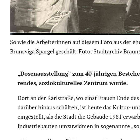
So wie die Arbeiterinnen auf diesem Foto aus der e
Brunsviga Spargel geschält. Foto: Stadtarchiv Brau
„Dosen­aus­stel­lung“ zum 40-jährigen Bestehe
rendes, sozio­kul­tu­relles Zentrum wurde.
Dort an der Karlstraße, wo einst Frauen Ende des 1
darüber hinaus schälten, ist heute das Kultur- und
einge­stellt, als die Stadt die Gebäude 1981 erwa
Indus­trie­bauten umzuwidmen in sogenannte „sozio