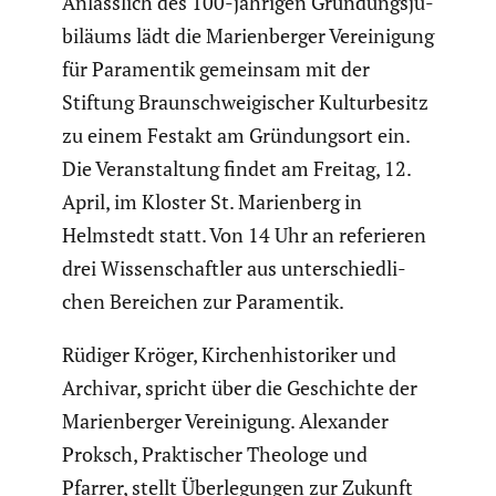
Anläss­lich des 100-jährigen Gründungs­ju­
bi­läums lädt die Marien­berger Verei­ni­gung
für Paramentik gemeinsam mit der
Stiftung Braun­schwei­gi­scher Kultur­be­sitz
zu einem Festakt am Gründungsort ein.
Die Veran­stal­tung findet am Freitag, 12.
April, im Kloster St. Marien­berg in
Helmstedt statt. Von 14 Uhr an referieren
drei Wissen­schaftler aus unter­schied­li­
chen Bereichen zur Paramentik.
Rüdiger Kröger, Kirchen­his­to­riker und
Archivar, spricht über die Geschichte der
Marien­berger Verei­ni­gung. Alexander
Proksch, Prakti­scher Theologe und
Pfarrer, stellt Überle­gungen zur Zukunft