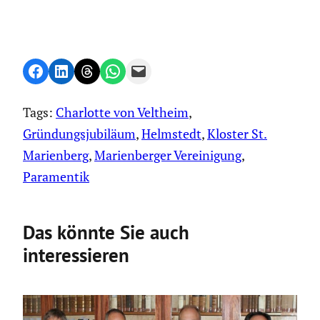
Share on Facebook
Share on LinkedIn
Share on Threads
Share on WhatsApp
Email this Page
Tags:
Charlotte von Veltheim
, 
Gründungsjubiläum
, 
Helmstedt
, 
Kloster St.
Marienberg
, 
Marienberger Vereinigung
, 
Paramentik
Das könnte Sie auch
interessieren