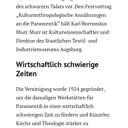
des schwarzen Talars vor. Den Festvor­trag
„Kultur­anthro­po­lo­gi­sche Annäh­rungen
an die Paramentik“ hält Karl Borromäus
Murr. Murr ist Kultur­wis­sen­schaftler und
Direktor des Staat­li­chen Textil- und
Indus­trie­mu­seums Augsburg.
Wirtschaft­lich schwie­rige
Zeiten
Die Verei­ni­gung wurde 1924 gegründet,
um die damaligen Werkstätten für
Paramentik in einer wirtschaft­lich
schwie­rigen Zeit zu fördern und Künstler,
Kirche und Theologie stärker zu