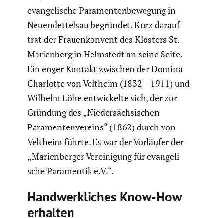
evange­li­sche Paramen­ten­be­we­gung in
Neuen­det­telsau begründet. Kurz darauf
trat der Frauen­kon­vent des Klosters St.
Marien­berg in Helmstedt an seine Seite.
Ein enger Kontakt zwischen der Domina
Charlotte von Veltheim (1832 – 1911) und
Wilhelm Löhe entwi­ckelte sich, der zur
Gründung des „Nieder­säch­si­schen
Paramen­ten­ver­eins“ (1862) durch von
Veltheim führte. Es war der Vorläufer der
„Marien­berger Verei­ni­gung für evange­li­
sche Paramentik e.V.“.
Handwerk­li­ches Know-How
erhalten