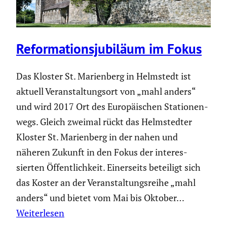
Refor­ma­ti­ons­ju­bi­läum im Fokus
Das Kloster St. Marien­berg in Helmstedt ist
aktuell Veran­stal­tungsort von „mahl anders“
und wird 2017 Ort des Europäi­schen Statio­nen­
wegs. Gleich zweimal rückt das Helmstedter
Kloster St. Marien­berg in der nahen und
näheren Zukunft in den Fokus der inter­es­
sierten Öffent­lich­keit. Einer­seits beteiligt sich
das Koster an der Veran­stal­tungs­reihe „mahl
anders“ und bietet vom Mai bis Oktober…
Weiterlesen