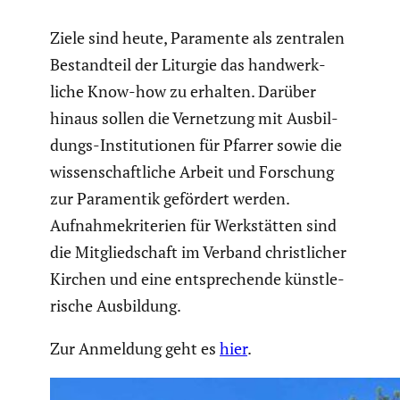
Ziele sind heute, Paramente als zentralen
Bestand­teil der Liturgie das handwerk­
liche Know-how zu erhalten. Darüber
hinaus sollen die Vernet­zung mit Ausbil­
dungs-Insti­tu­tionen für Pfarrer sowie die
wissen­schaft­liche Arbeit und Forschung
zur Paramentik gefördert werden.
Aufnah­me­kri­te­rien für Werkstätten sind
die Mitglied­schaft im Verband christ­li­cher
Kirchen und eine entspre­chende künst­le­
ri­sche Ausbil­dung.
Zur Anmeldung geht es
hier
.