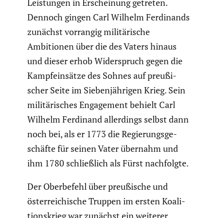
Leistungen in Erschei­nung getreten.
Dennoch gingen Carl Wilhelm Ferdi­nands
zunächst vorrangig militä­ri­sche
Ambitionen über die des Vaters hinaus
und dieser erhob Wider­spruch gegen die
Kampf­ein­sätze des Sohnes auf preußi­
scher Seite im Sieben­jäh­rigen Krieg. Sein
militä­ri­sches Engage­ment behielt Carl
Wilhelm Ferdinand aller­dings selbst dann
noch bei, als er 1773 die Regie­rungs­ge­
schäfte für seinen Vater übernahm und
ihm 1780 schließ­lich als Fürst nachfolgte.
Der Oberbe­fehl über preußi­sche und
öster­rei­chi­sche Truppen im ersten Koali­
ti­ons­krieg war zunächst ein weiterer