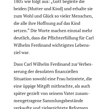
1805 wie folgt aus: „Gott begleite die
beiden [Mutter und Kind] und erhalte sie
zum Wohl und Glück so vieler Menschen,
die alle ihre Hoffnung auf das Kind
setzen.“ Die Worte machen einmal mehr
deutlich, dass die Pflicht­er­fül­lung für Carl
Wilhelm Ferdinand wichtigstes Lebens­
ziel war.
Dass Carl Wilhelm Ferdinand zur Verbes­
se­rung der desolaten finan­zi­ellen
Situation sowohl eine Frau heiratete, die
eine üppige Mitgift mitbrachte, als auch
später gezielt von seinem Vater zusam­
men­ge­tra­gene Sammlungs­be­stände
verkaufte und zielge­rich­tete Reformen