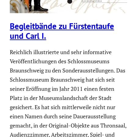
Begleit­bände zu Fürsten­taufe
und Carl I.
Reichlich illus­trierte und sehr infor­ma­tive
Veröf­fent­li­chungen des Schloss­mu­seums
Braun­schweig zu den Sonder­aus­stel­lungen. Das
Schloss­mu­seum Braun­schweig hat sich seit
seiner Eröffnung im Jahr 2011 einen festen
Platz in der Museums­land­schaft der Stadt
gesichert. Es hat sich mittler­weile nicht nur
einen Namen durch seine Dauer­aus­stel­lung
gemacht, in der Original-Objekte aus Thronsaal,
Audienz­zimmer, Arbeits­zimmer, Spiel- und