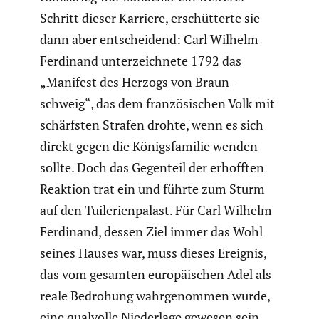
Schritt dieser Karriere, erschüt­terte sie
dann aber entschei­dend: Carl Wilhelm
Ferdinand unter­zeich­nete 1792 das
„Manifest des Herzogs von Braun­
schweig“, das dem franzö­si­schen Volk mit
schärfsten Strafen drohte, wenn es sich
direkt gegen die Königs­fa­milie wenden
sollte. Doch das Gegenteil der erhofften
Reaktion trat ein und führte zum Sturm
auf den Tuile­rien­pa­last. Für Carl Wilhelm
Ferdinand, dessen Ziel immer das Wohl
seines Hauses war, muss dieses Ereignis,
das vom gesamten europäi­schen Adel als
reale Bedrohung wahrge­nommen wurde,
eine qualvolle Nieder­lage gewesen sein.