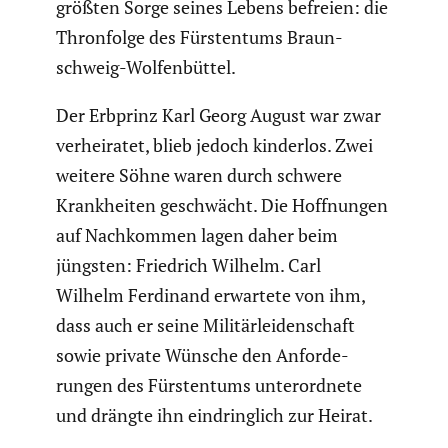
größten Sorge seines Lebens befreien: die
Thron­folge des Fürsten­tums Braun­
schweig-Wolfen­büttel.
Der Erbprinz Karl Georg August war zwar
verhei­ratet, blieb jedoch kinderlos. Zwei
weitere Söhne waren durch schwere
Krank­heiten geschwächt. Die Hoffnungen
auf Nachkommen lagen daher beim
jüngsten: Friedrich Wilhelm. Carl
Wilhelm Ferdinand erwartete von ihm,
dass auch er seine Militär­lei­den­schaft
sowie private Wünsche den Anfor­de­
rungen des Fürsten­tums unter­ord­nete
und drängte ihn eindring­lich zur Heirat.