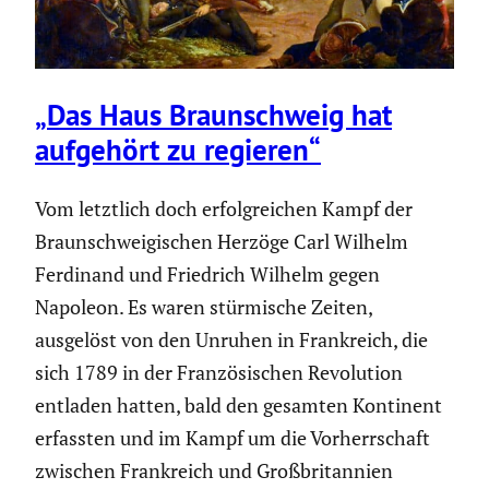
„Das Haus Braun­schweig hat
aufgehört zu regieren“
Vom letztlich doch erfolg­rei­chen Kampf der
Braun­schwei­gi­schen Herzöge Carl Wilhelm
Ferdinand und Friedrich Wilhelm gegen
Napoleon. Es waren stürmi­sche Zeiten,
ausgelöst von den Unruhen in Frank­reich, die
sich 1789 in der Franzö­si­schen Revolu­tion
entladen hatten, bald den gesamten Kontinent
erfassten und im Kampf um die Vorherr­schaft
zwischen Frank­reich und Großbri­tan­nien