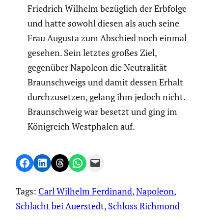
Friedrich Wilhelm bezüglich der Erbfolge
und hatte sowohl diesen als auch seine
Frau Augusta zum Abschied noch einmal
gesehen. Sein letztes großes Ziel,
gegenüber Napoleon die Neutra­lität
Braun­schweigs und damit dessen Erhalt
durch­zu­setzen, gelang ihm jedoch nicht.
Braun­schweig war besetzt und ging im
König­reich Westphalen auf.
Share on Facebook
Share on LinkedIn
Share on Threads
Share on WhatsApp
Email this Page
Tags:
Carl Wilhelm Ferdinand
, 
Napoleon
, 
Schlacht bei Auerstedt
, 
Schloss Richmond