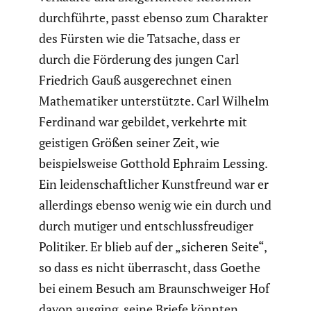
durch­führte, passt ebenso zum Charakter
des Fürsten wie die Tatsache, dass er
durch die Förderung des jungen Carl
Friedrich Gauß ausge­rechnet einen
Mathe­ma­tiker unter­stützte. Carl Wilhelm
Ferdinand war gebildet, verkehrte mit
geistigen Größen seiner Zeit, wie
beispiels­weise Gotthold Ephraim Lessing.
Ein leiden­schaft­li­cher Kunst­freund war er
aller­dings ebenso wenig wie ein durch und
durch mutiger und entschluss­freu­diger
Politiker. Er blieb auf der „sicheren Seite“,
so dass es nicht überrascht, dass Goethe
bei einem Besuch am Braun­schweiger Hof
davon ausging, seine Briefe könnten