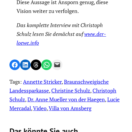
Diese Aussage ist Ansporn genug, diese
Vision weiter zu verfolgen.
Das komplette Interview mit Christoph
Schulz lesen Sie demächst auf
www.der-
loewe.info
Share on Facebook
Share on LinkedIn
Share on Threads
Share on WhatsApp
Email this Page
Tags:
Annette Stricker
, 
Braunschweigische
Landessparkasse
, 
Christine Schulz
, 
Christoph
Schulz
, 
Dr. Anne Mueller von der Haegen
, 
Lucie
Mercadal
, 
Video
, 
Villa von Amsberg
Das könnte Sie auch