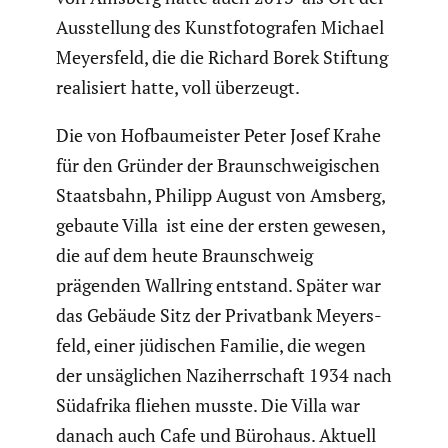
Ausstel­lung des Kunst­fo­to­grafen Michael
Meyers­feld, die die Richard Borek Stiftung
reali­siert hatte, voll überzeugt.
Die von Hofbau­meister Peter Josef Krahe
für den Gründer der Braun­schwei­gi­schen
Staats­bahn, Philipp August von Amsberg,
gebaute Villa ist eine der ersten gewesen,
die auf dem heute Braun­schweig
prägenden Wallring entstand. Später war
das Gebäude Sitz der Privat­bank Meyers­
feld, einer jüdischen Familie, die wegen
der unsäg­li­chen Naziherr­schaft 1934 nach
Südafrika fliehen musste. Die Villa war
danach auch Cafe und Bürohaus. Aktuell