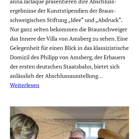
anna.laclaque präsen­tieren ihre Abschluss­
ergeb­nisse der Kunst­sti­pen­dien der Braun­
schwei­gi­schen Stiftung „Idee“ und „Abdruck“.
Nur ganz selten bekommen die Braun­schweiger
das Innere der Villa von Amsberg zu sehen. Eine
Gelegen­heit für einen Blick in das klassi­zis­ti­sche
Domizil des Philipp von Amsberg, der Erbauers
der ersten deutschen Staats­bahn, bietet sich
anläss­lich der Abschluss­aus­stel­lung…
Weiterlesen