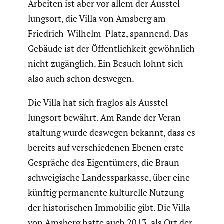
Arbeiten ist aber vor allem der Ausstel­
lungsort, die Villa von Amsberg am
Friedrich-Wilhelm-Platz, spannend. Das
Gebäude ist der Öffent­lich­keit gewöhn­lich
nicht zugäng­lich. Ein Besuch lohnt sich
also auch schon deswegen.
Die Villa hat sich fraglos als Ausstel­
lungsort bewährt. Am Rande der Veran­
stal­tung wurde deswegen bekannt, dass es
bereits auf verschie­denen Ebenen erste
Gespräche des Eigen­tü­mers, die Braun­
schwei­gi­sche Landes­spar­kasse, über eine
künftig perma­nente kultu­relle Nutzung
der histo­ri­schen Immobilie gibt. Die Villa
von Amsberg hatte auch 2013 als Ort der