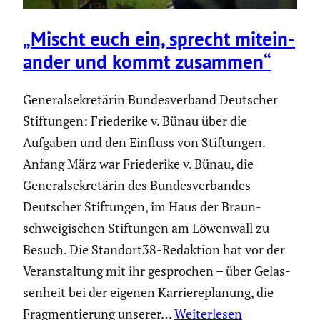
„Mischt euch ein, sprecht mitein­
ander und kommt zusammen“
General­se­kre­tärin Bundes­ver­band Deutscher
Stiftungen: Friede­rike v. Bünau über die
Aufgaben und den Einfluss von Stiftungen.
Anfang März war Friede­rike v. Bünau, die
General­se­kre­tärin des Bundes­ver­bandes
Deutscher Stiftungen, im Haus der Braun­
schwei­gi­schen Stiftungen am Löwenwall zu
Besuch. Die Stand­ort38-Redaktion hat vor der
Veran­stal­tung mit ihr gespro­chen – über Gelas­
sen­heit bei der eigenen Karrie­re­pla­nung, die
Fragmen­tie­rung unserer…
Weiterlesen