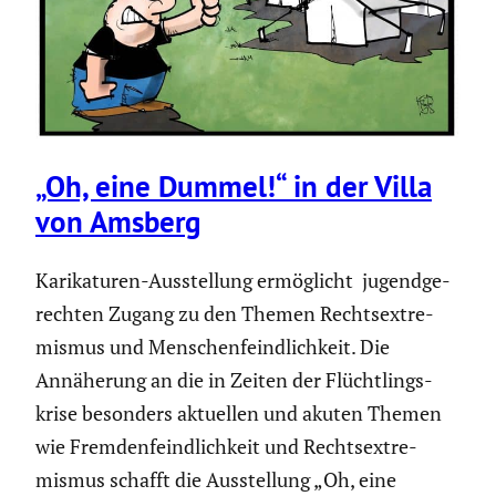
„Oh, eine Dummel!“ in der Villa
von Amsberg
Karika­turen-Ausstel­lung ermög­licht jugend­ge­
rechten Zugang zu den Themen Rechts­extre­
mismus und Menschen­feind­lich­keit. Die
Annähe­rung an die in Zeiten der Flücht­lings­
krise besonders aktuellen und akuten Themen
wie Fremden­feind­lich­keit und Rechts­extre­
mismus schafft die Ausstel­lung „Oh, eine