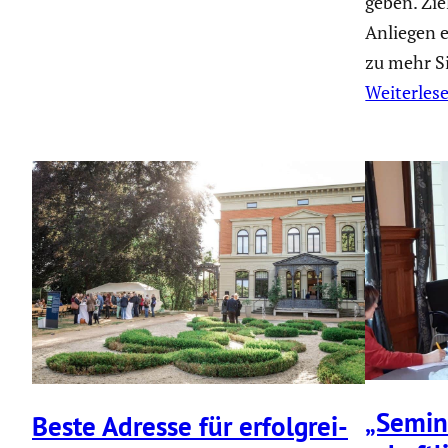
geben. Ziel
Anliegen ei
zu mehr Si
Weiterles
„Semin
Beste Adresse für erfolg­rei­