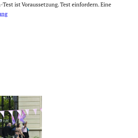
est ist Voraus­set­zung. Test einfor­dern. Eine
ung