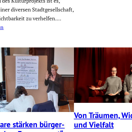
 des Kultur­pro­jekts ist es,
ner diversen Stadt­ge­sell­schaft,
cht­bar­keit zu verhelfen.…
en
Von Träumen, Wid
are stärken bürger­
und Vielfalt