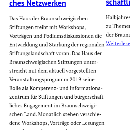
schaft­
ches Netzwerken
Halbjahre
Das Haus der Braun­schwei­gi­schen
zu Themen
Stiftungen treibt mit Workshops,
der Braun
Vorträgen und Podiums­dis­kus­sionen die
Weiterles
Entwick­lung und Stärkung der regio­nalen
Stiftungs­land­schaft voran. Das Haus der
Braun­schwei­gi­schen Stiftungen unter­
streicht mit dem aktuell vorge­stellten
Veran­stal­tungs­pro­gramm 2019 seine
Rolle als Kompetenz- und Infor­ma­ti­ons­
zen­trum für Stiftungen und bürger­schaft­
li­ches Engage­ment im Braun­schwei­gi­
schen Land. Monatlich stehen verschie­
dene Workshops, Vorträge oder Lesungen