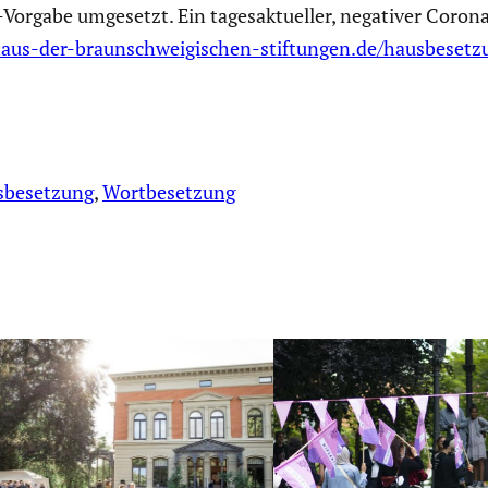
rgabe umgesetzt. Ein tages­ak­tu­eller, negativer Corona-T
us-der-braunschweigischen-stiftungen.de/hausbesetz
sbesetzung
, 
Wortbesetzung