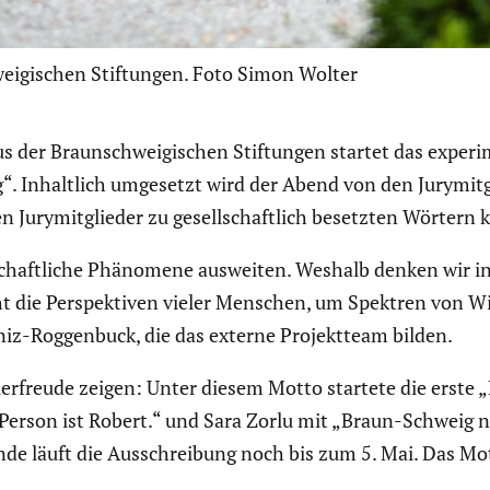
eigischen Stiftungen. Foto Simon Wolter
 der Braun­schwei­gi­schen Stiftungen startet das experi­m
“. Inhalt­lich umgesetzt wird der Abend von den Jurymit­gl
n Jurymit­glieder zu gesell­schaft­lich besetzten Wörtern
chaft­liche Phänomene ausweiten. Weshalb denken wir in b
 die Perspek­tiven vieler Menschen, um Spektren von Wis
z-Roggen­buck, die das externe Projekt­team bilden.
ier­freude zeigen: Unter diesem Motto startete die erste
rson ist Robert.“ und Sara Zorlu mit „Braun-Schweig nic
de läuft die Ausschrei­bung noch bis zum 5. Mai. Das Mott