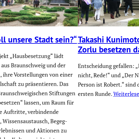
Takashi Kunimot
ll unsere Stadt sein?“
Zorlu besetzen d
ekt „Hausbe­set­zung“ lädt
aus Braun­schweig und der
Entscheidung gefallen: 
, ihre Vorstel­lungen von einer
nicht, Rede!“ und „Der 
ll­schaft zu präsen­tieren. Das
Person ist Robert.“ sind
raun­schwei­gi­schen Stiftungen
ersten Runde.
Weiterles
„besetzen“ lassen, um Raum für
ge Auftritte, verbin­dende
 Wissens­aus­tausch, Begeg­
rleb­nissen und Aktionen zu