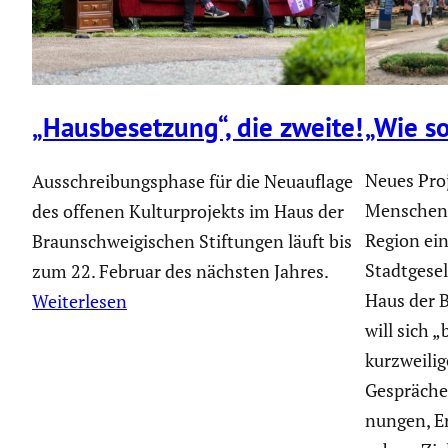
„Wie so
„Hausbe­set­zung“, die zweite!
Neues Proj
Ausschreibungsphase für die Neuauflage
Menschen 
des offenen Kulturprojekts im Haus der
Region ein
Braunschweigischen Stiftungen läuft bis
Stadt­ge­se
zum 22. Februar des nächsten Jahres.
Haus der B
Weiterlesen
will sich 
kurzwei­li
Gespräche,
nungen, E