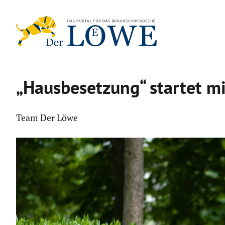
Zum
Inhalt
springen
„Hausbe­set­zung“ startet m
Team Der Löwe