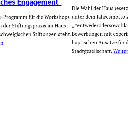
li­ches Engage­ment“
Die Wahl der Hausbesetz
unter dem Jahresmotto 
s-Programm für die Workshops
„#entwederodersowohlal
 der Stiftungspraxis im Haus
Bewerbungen mit experi
schweigischen Stiftungen steht.
haptischen Ansätze für d
en
Stadtgesellschaft.
Weiter