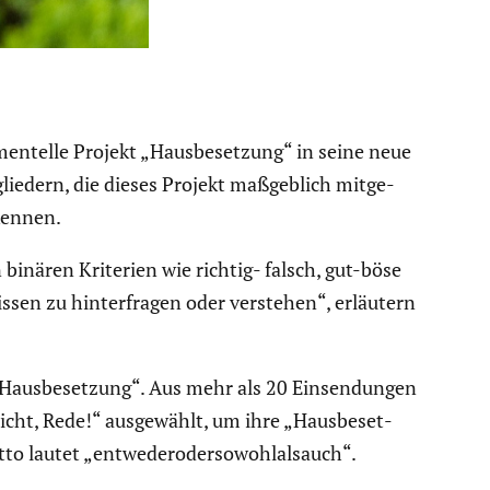
en­telle Projekt „Hausbe­set­zung“ in seine neue
ie­dern, die dieses Projekt maßgeb­lich mitge­
 kennen.
inären Kriterien wie richtig- falsch, gut-böse
sen zu hinter­fragen oder verstehen“, erläutern
 „Hausbe­set­zung“. Aus mehr als 20 Einsen­dungen
ht, Rede!“ ausge­wählt, um ihre „Hausbe­set­
o lautet „entwe­deroder­so­wohl­al­sauch“.