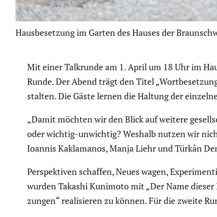
Hausbesetzung im Garten des Hauses der Braunschw
Mit einer Talkrunde am 1. April um 18 Uhr im Haus
Runde. Der Abend trägt den Titel „Wortbe­set­zung
stalten. Die Gäste lernen die Haltung der einzelne
„Damit möchten wir den Blick auf weitere gesell­s
oder wichtig-unwichtig? Weshalb nutzen wir nicht
Ioannis Kakla­manos, Manja Liehr und Türkân Deni
Perspek­tiven schaffen, Neues wagen, Experi­men­t
wurden Takashi Kunimoto mit „Der Name dieser Pe
zungen“ reali­sieren zu können. Für die zweite Run