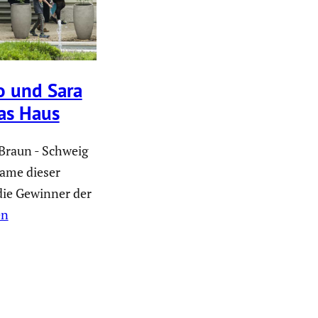
o und Sara
as Haus
„Braun - Schweig
Name dieser
 die Gewinner der
en