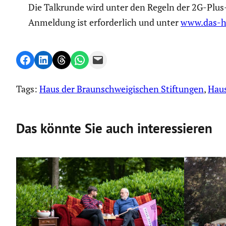
Die Talkrunde wird unter den Regeln der 2G-Plus-Vo
Anmeldung ist erfor­der­lich und unter
www.das-ha
Share on Facebook
Share on LinkedIn
Share on Threads
Share on WhatsApp
Email this Page
Tags:
Haus der Braunschweigischen Stiftungen
, 
Hau
Das könnte Sie auch interessieren