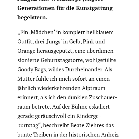
Genera­tionen für die Kunst­gat­tung
begeis­tern.
„Ein ‚Mädchen‘ in komplett hellblauem
Outfit, drei ‚Jungs‘ in Gelb, Pink und
Orange heraus­ge­putzt, eine überdi­men­
sio­nierte Geburts­tags­torte, wohlge­füllte
Goody Bags, wildes Durch­ein­ander. Als
Mutter fühle ich mich sofort an einen
jährlich wieder­keh­renden Alptraum
erinnert, als ich den dunklen Zuschau­er­
raum betrete. Auf der Bühne eskaliert
gerade geräusch­voll ein Kinder­ge­
burtstag“, beschreibt Beate Ziehres das
bunte Treiben in der histo­ri­schen Anheiz­