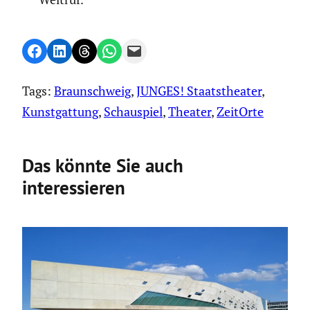
Share on Facebook
Share on LinkedIn
Share on Threads
Share on WhatsApp
Email this Page
Tags:
Braunschweig
, 
JUNGES! Staatstheater
, 
Kunstgattung
, 
Schauspiel
, 
Theater
, 
ZeitOrte
Das könnte Sie auch
interessieren