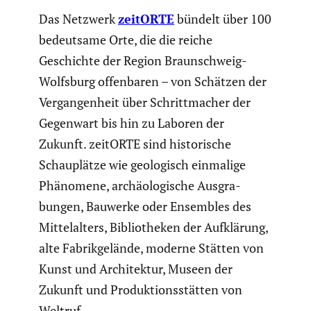
Das Netzwerk
zeitORTE
bündelt über 100
bedeut­same Orte, die die reiche
Geschichte der Region Braun­schweig-
Wolfsburg offen­baren – von Schätzen der
Vergan­gen­heit über Schritt­ma­cher der
Gegenwart bis hin zu Laboren der
Zukunft. zeitORTE sind histo­ri­sche
Schau­plätze wie geolo­gisch einmalige
Phänomene, archäo­lo­gi­sche Ausgra­
bungen, Bauwerke oder Ensembles des
Mittel­al­ters, Biblio­theken der Aufklä­rung,
alte Fabrik­ge­lände, moderne Stätten von
Kunst und Archi­tektur, Museen der
Zukunft und Produk­ti­ons­stätten von
Weltruf.