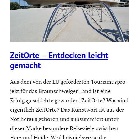
ZeitOrte – Entdecken leicht
gemacht
Aus dem von der EU geför­derten Touris­mus­pro­
jekt für das Braun­schweiger Land ist eine
Erfolgs­ge­schichte geworden. ZeitOrte? Was sind
eigent­lich ZeitOrte? Das Kunstwort ist aus der
Not heraus geboren und subsum­miert unter
dieser Marke besondere Reise­ziele zwischen
Harz und Heide. Weil beispiels­weise die