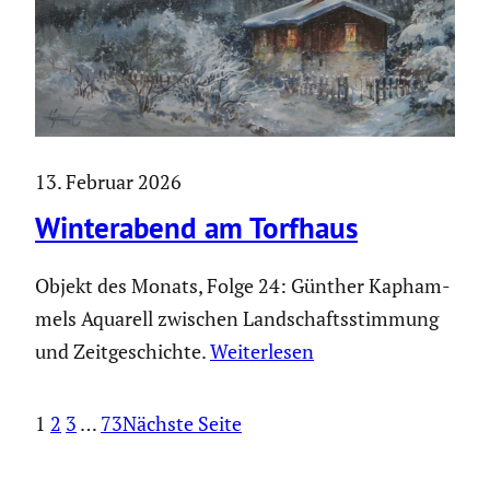
13. Februar 2026
Winter­abend am Torfhaus
Objekt des Monats, Folge 24: Günther Kapham­
mels Aquarell zwischen Landschafts­stim­mung
und Zeitge­schichte.
Weiter­lesen
1
2
3
…
73
Nächste Seite