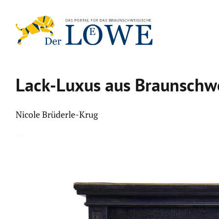
Zum
Inhalt
springen
Lack-Luxus aus Braun­schw
Nicole Brüderle-Krug