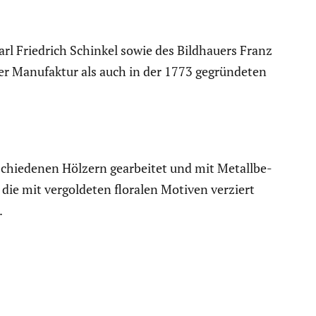
Karl Friedrich Schinkel sowie des Bildhauers Franz
er Manufaktur als auch in der 1773 gegrün­deten
schie­denen Hölzern gearbeitet und mit Metall­be­
 die mit vergol­deten floralen Motiven verziert
.