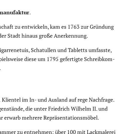
ma­nu­faktur
.
schaft zu entwi­ckeln, kam es 1763 zur Gründung
 der Stadt hinaus große Anerken­nung.
ar­ren­etuis, Schatullen und Tabletts umfasste,
iels­weise diese um 1795 gefer­tigte Schreib­kom­
.
Klientel im In- und Ausland auf rege Nachfrage.
gen­stände, die unter Friedrich Wilhelm II. und
 erwarb mehrere Reprä­sen­ta­ti­ons­möbel.
el­kammer zu entnehmen: über 100 mit Lackma­lerei