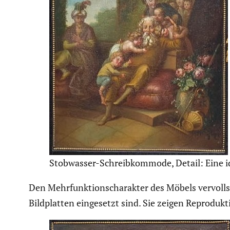
Stobwasser-Schreib­kom­mode, Detail: Eine idy
Den Mehrfunk­ti­ons­cha­rakter des Möbels vervoll­
Bildplatten einge­setzt sind. Sie zeigen Repro­d