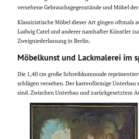
versehene Gebrauchs­ge­gen­stände und Möbel der
Klassi­zis­ti­sche Möbel dieser Art gingen oftmals
Ludwig Catel und anderer namhafter Künstler zurü
Zweig­nie­der­las­sung in Berlin.
Möbel­kunst und Lackma­lerei im s
Die 1,40 cm große Schreib­kom­mode reprä­sen­tier
schlägen versehen. Der kasten­för­mige Unterbau st
sind. Zwischen Unterbau und zurück­ge­setztem Aufs