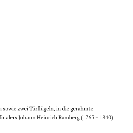
n sowie zwei Türflü­geln, in die gerahmte
Hofmalers Johann Heinrich Ramberg (1763 – 1840).