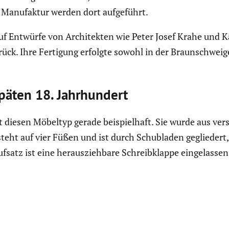
 Manufaktur werden dort aufge­führt.
 auf Entwürfe von Archi­tekten wie Peter Josef Krahe und 
ck. Ihre Fertigung erfolgte sowohl in der Braun­schweig
päten 18. Jahrhun­dert
t diesen Möbeltyp gerade beispiel­haft. Sie wurde aus ver
eht auf vier Füßen und ist durch Schub­laden geglie­dert,
atz ist eine heraus­zieh­bare Schreib­klappe einge­lassen