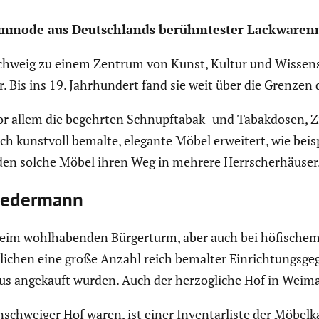
m­mode aus Deutsch­lands berühm­tester Lackwa­ren­
­schweig zu einem Zentrum von Kunst, Kultur und Wissen­
 Bis ins 19. Jahrhun­dert fand sie weit über die Grenzen
 allem die begehrten Schnupf­tabak- und Tabak­dosen, Zig
h kunstvoll bemalte, elegante Möbel erweitert, wie beisp
anden solche Möbel ihren Weg in mehrere Herrscher­häuser
r jedermann
eim wohlha­benden Bürger­turm, aber auch bei höfischem 
i­chen eine große Anzahl reich bemalter Einrich­tungs­ge­
us angekauft wurden. Auch der herzog­liche Hof in Weimar
n­schweiger Hof waren, ist einer Inven­tar­liste der Möb