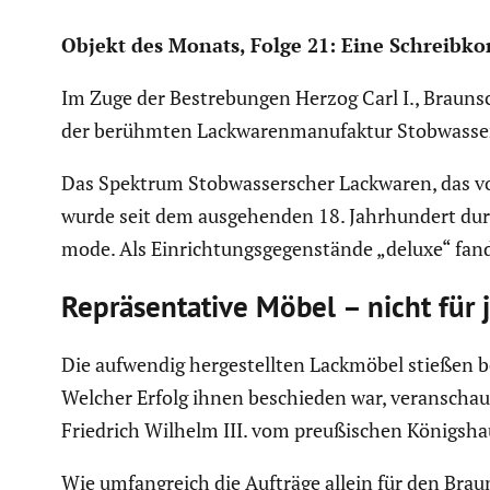
Objekt des Monats, Folge 21: Eine Schreib­ko
Im Zuge der Bestre­bungen Herzog Carl I., Braun
der berühmten Lackwa­ren­ma­nu­faktur Stobwasser.
Das Spektrum Stobwas­ser­scher Lackwaren, das vor
wurde seit dem ausge­henden 18. Jahrhun­dert durc
mode. Als Einrich­tungs­ge­gen­stände „deluxe“ f
Reprä­sen­ta­tive Möbel – nicht fü
Die aufwendig herge­stellten Lackmöbel stießen b
Welcher Erfolg ihnen beschieden war, veran­schau­l
Friedrich Wilhelm III. vom preußi­schen Königs­ha
Wie umfang­reich die Aufträge allein für den Brau