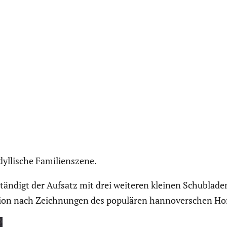
lli­sche Famili­en­szene.
stän­digt der Aufsatz mit drei weiteren kleinen Schub­lade
uk­tion nach Zeich­nungen des populären hanno­ver­schen 