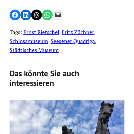
Share on Facebook
Share on LinkedIn
Share on Threads
Share on WhatsApp
Email this Page
Tags:
Ernst Rietschel
, 
Fritz Züchner
, 
Schlossmuseum
, 
Seesener Quadriga
, 
Städtisches Museum
Das könnte Sie auch
interessieren