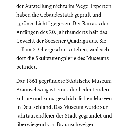
der Aufstel­lung nichts im Wege. Experten
haben die Gebäu­de­statik geprüft und
„grünes Licht“ gegeben. Der Bau aus den
Anfängen des 20. Jahrhun­derts hält das
Gewicht der Seesener Quadriga aus. Sie
soll im 2. Oberge­schoss stehen, weil sich
dort die Skulp­tu­ren­ga­lerie des Museums
befindet.
Das 1861 gegrün­dete Städti­sche Museum
Braun­schweig ist eines der bedeu­tenden
kultur- und kunst­ge­schicht­li­chen Museen
in Deutsch­land. Das Museum wurde zur
Jahrtau­send­feier der Stadt gegründet und
überwie­gend von Braun­schweiger