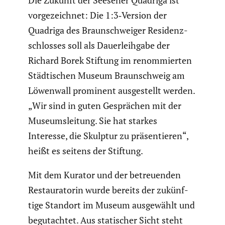
vorge­zeichnet: Die 1:3‑Version der
Quadriga des Braun­schweiger Residenz­
schlosses soll als Dauer­leih­gabe der
Richard Borek Stiftung im renom­mierten
Städti­schen Museum Braun­schweig am
Löwenwall prominent ausge­stellt werden.
„Wir sind in guten Gesprä­chen mit der
Museums­lei­tung. Sie hat starkes
Interesse, die Skulptur zu präsen­tieren“,
heißt es seitens der Stiftung.
Mit dem Kurator und der betreu­enden
Restau­ra­torin wurde bereits der zukünf­
tige Standort im Museum ausge­wählt und
begut­achtet. Aus stati­scher Sicht steht