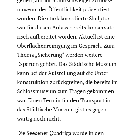
mu­seum der Öffent­lich­keit präsen­tiert
worden. Die stark korro­dierte Skulptur
war für diesen Anlass bereits konser­va­to­
risch aufbe­reitet worden. Aktuell ist eine
Oberflä­chen­rei­ni­gung im Gespräch. Zum
Thema „Sicherung“ werden weitere
Experten gehört. Das Städti­sche Museum
kann bei der Aufstel­lung auf die Unter­
kon­struk­tion zurück­greifen, die bereits im
Schloss­mu­seum zum Tragen gekommen
war. Einen Termin für den Transport in
das Städti­sche Museum gibt es gegen­
wärtig noch nicht.
Die Seesener Quadriga wurde in den