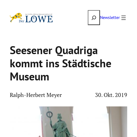
Zum
Suchen
Inhalt
Newsletter
springen
Seesener Quadriga
kommt ins Städti­sche
Museum
Ralph-Herbert Meyer
30. Okt. 2019