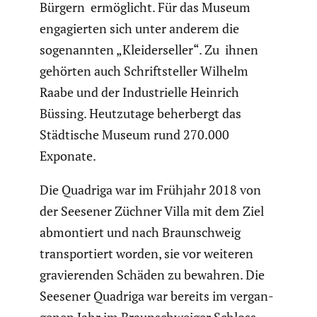
Bürgern ermög­licht. Für das Museum
engagierten sich unter anderem die
sogenannten „Kleider­seller“. Zu ihnen
gehörten auch Schrift­steller Wilhelm
Raabe und der Indus­tri­elle Heinrich
Büssing. Heutzu­tage beher­bergt das
Städti­sche Museum rund 270.000
Exponate.
Die Quadriga war im Frühjahr 2018 von
der Seesener Züchner Villa mit dem Ziel
abmon­tiert und nach Braun­schweig
trans­por­tiert worden, sie vor weiteren
gravie­renden Schäden zu bewahren. Die
Seesener Quadriga war bereits im vergan­
genen Jahr im Braun­schweiger Schloss­