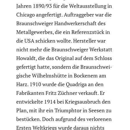
Jahren 1890/93 für die Weltaus­stel­lung in
Chicago angefer­tigt. Auftrag­geber war die
Braun­schweiger Handwer­ker­schaft des
Metall­ge­werbes, die ein Referenz­stück in
die USA schicken wollte. Hersteller war
nicht mehr die Braun­schweiger Werkstatt
Howaldt, die das Original auf dem Schloss
gefertigt hatte, sondern die Braun­schwei­
gi­sche Wilhelms­hütte in Bockenem am
Harz. 1910 wurde die Quadriga an den
Fabri­kanten Fritz Züchner verkauft. Er
entwi­ckelte 1914 bei Kriegs­aus­bruch den
Plan, mit ihr ein Trium­phtor in Seesen zu
bestücken. Doch aufgrund des verlo­renen
Ersten Weltkriegs wurde daraus nichts