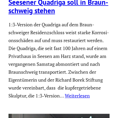
Seesener Quadriga soll in Braun­
schweig stehen
1:3‑Version der Quadriga auf dem Braun­
schweiger Residenz­schloss weist starke Korro­si­
ons­schäden auf und muss restau­riert werden.
Die Quadriga, die seit fast 100 Jahren auf einem
Privat­haus in Seesen am Harz stand, wurde am
vergan­genen Samstag abmon­tiert und nach
Braun­schweig trans­por­tiert. Zwischen der
Eigen­tü­merin und der Richard Borek Stiftung
wurde verein­bart, dass die kupfer­ge­trie­bene
Skulptur, die 1:3‑Version…
Weiterlesen