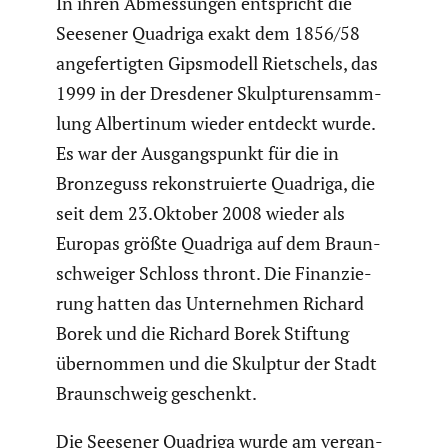
In ihren Abmes­sungen entspricht die
Seesener Quadriga exakt dem 1856/58
angefer­tigten Gipsmo­dell Rietschels, das
1999 in der Dresdener Skulp­tu­ren­samm­
lung Alber­tinum wieder entdeckt wurde.
Es war der Ausgangs­punkt für die in
Bronze­guss rekon­stru­ierte Quadriga, die
seit dem 23.Oktober 2008 wieder als
Europas größte Quadriga auf dem Braun­
schweiger Schloss thront. Die Finan­zie­
rung hatten das Unter­nehmen Richard
Borek und die Richard Borek Stiftung
übernommen und die Skulptur der Stadt
Braun­schweig geschenkt.
Die Seesener Quadriga wurde am vergan­