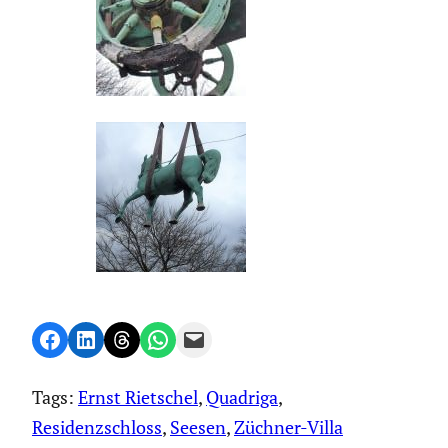
Share on Facebook
Share on LinkedIn
Share on Threads
Share on WhatsApp
Email this Page
Tags:
Ernst Rietschel
, 
Quadriga
, 
Residenzschloss
, 
Seesen
, 
Züchner-Villa