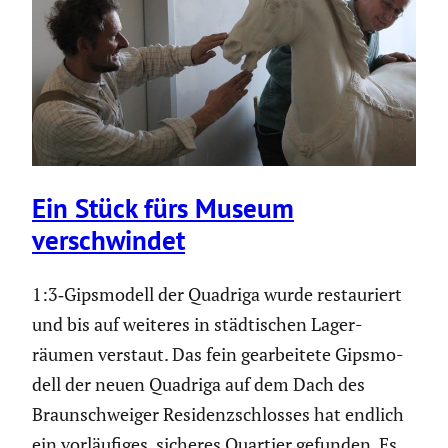
Ein Stück fürs Museum
verschwindet
1:3‑Gipsmodell der Quadriga wurde restau­riert
und bis auf weiteres in städti­schen Lager­
räumen verstaut. Das fein gearbei­tete Gipsmo­
dell der neuen Quadriga auf dem Dach des
Braun­schweiger Residenz­schlosses hat endlich
ein vorläu­figes, sicheres Quartier gefunden. Es