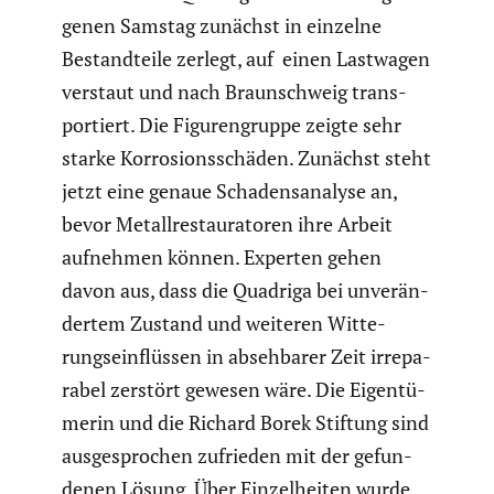
genen Samstag zunächst in einzelne
Bestand­teile zerlegt, auf einen Lastwagen
verstaut und nach Braun­schweig trans­
por­tiert. Die Figuren­gruppe zeigte sehr
starke Korro­si­ons­schäden. Zunächst steht
jetzt eine genaue Schadens­ana­lyse an,
bevor Metall­re­stau­ra­toren ihre Arbeit
aufnehmen können. Experten gehen
davon aus, dass die Quadriga bei unver­än­
dertem Zustand und weiteren Witte­
rungs­ein­flüssen in abseh­barer Zeit irrepa­
rabel zerstört gewesen wäre. Die Eigen­tü­
merin und die Richard Borek Stiftung sind
ausge­spro­chen zufrieden mit der gefun­
denen Lösung. Über Einzel­heiten wurde