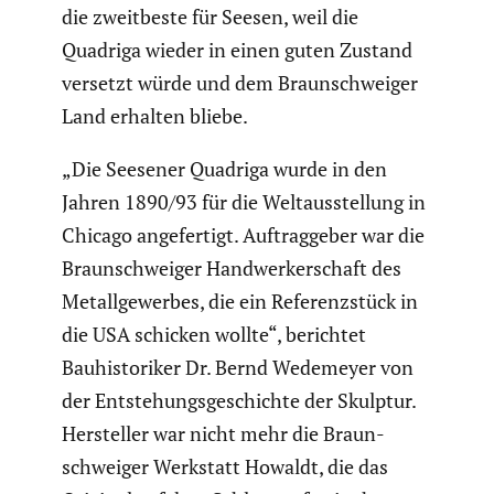
die zweit­beste für Seesen, weil die
Quadriga wieder in einen guten Zustand
versetzt würde und dem Braun­schweiger
Land erhalten bliebe.
„Die Seesener Quadriga wurde in den
Jahren 1890/93 für die Weltaus­stel­lung in
Chicago angefer­tigt. Auftrag­geber war die
Braun­schweiger Handwer­ker­schaft des
Metall­ge­werbes, die ein Referenz­stück in
die USA schicken wollte“, berichtet
Bauhis­to­riker Dr. Bernd Wedemeyer von
der Entste­hungs­ge­schichte der Skulptur.
Hersteller war nicht mehr die Braun­
schweiger Werkstatt Howaldt, die das