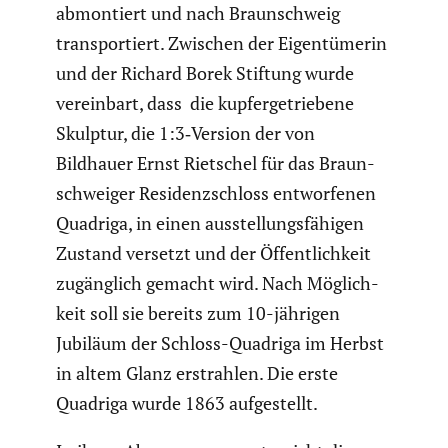
abmon­tiert und nach Braun­schweig
trans­por­tiert. Zwischen der Eigen­tü­merin
und der Richard Borek Stiftung wurde
verein­bart, dass die kupfer­ge­trie­bene
Skulptur, die 1:3‑Version der von
Bildhauer Ernst Rietschel für das Braun­
schweiger Residenz­schloss entwor­fenen
Quadriga, in einen ausstel­lungs­fä­higen
Zustand versetzt und der Öffent­lich­keit
zugäng­lich gemacht wird. Nach Möglich­
keit soll sie bereits zum 10-jährigen
Jubiläum der Schloss-Quadriga im Herbst
in altem Glanz erstrahlen. Die erste
Quadriga wurde 1863 aufge­stellt.