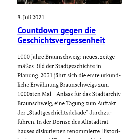
8. Juli 2021
Countdown gegen die
Geschichts­ver­ges­sen­heit
1000 Jahre Braun­schweig: neues, zeitge­
mäßes Bild der Stadt­ge­schichte in
Planung. 2031 jährt sich die erste urkund­
liche Erwähnung Braun­schweigs zum
1000sten Mal – Anlass für das Stadt­ar­chiv
Braun­schweig, eine Tagung zum Auftakt
der „Stadt­ge­schichts­de­kade“ durch­zu­
führen. In der Dornse des Altstadt­rat­
hauses disku­tierten renom­mierte Histo­ri­