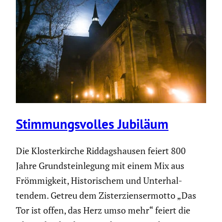
Stimmungs­volles Jubiläum
Die Kloster­kirche Riddags­hausen feiert 800
Jahre Grund­stein­le­gung mit einem Mix aus
Frömmig­keit, Histo­ri­schem und Unter­hal­
tendem. Getreu dem Zister­zi­en­ser­motto „Das
Tor ist offen, das Herz umso mehr“ feiert die