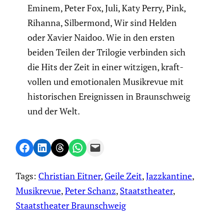
Eminem, Peter Fox, Juli, Katy Perry, Pink,
Rihanna, Silber­mond, Wir sind Helden
oder Xavier Naidoo. Wie in den ersten
beiden Teilen der Trilogie verbinden sich
die Hits der Zeit in einer witzigen, kraft­
vollen und emotio­nalen Musik­revue mit
histo­ri­schen Ereig­nissen in Braun­schweig
und der Welt.
Share on Facebook
Share on LinkedIn
Share on Threads
Share on WhatsApp
Email this Page
Tags:
Christian Eitner
, 
Geile Zeit
, 
Jazzkantine
, 
Musikrevue
, 
Peter Schanz
, 
Staatstheater
, 
Staatstheater Braunschweig