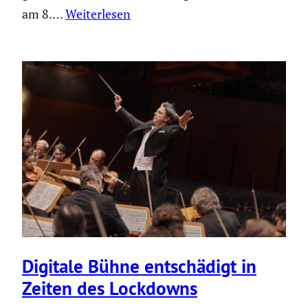
am 8.…
Weiterlesen
Digitale Bühne entschä­digt in
Zeiten des Lockdowns