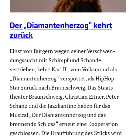
Der „Diaman­ten­herzog“ kehrt
zurück
Einst von Bürgern wegen seiner Verschwen­
dungs­sucht mit Schimpf und Schande
vertrieben, kehrt Karl II., vom Volksmund als
„Diaman­ten­herzog“ verspottet, als HipHop-
Star zurück nach Braun­schweig. Das Staats­
theater Braun­schweig, Christian Eitner, Peter
Schanz und die Jazzkan­tine haben für das
Musical „Der Diaman­ten­herzog und das
brennende Schloss“ erneut eine Koope­ra­tion
geschlossen. Die Urauf­füh­rung des Stücks wird