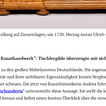
ellung auf Zinneinlagen, um 1720. Herzog Anton Ulric
unst­hand­werk“: Tisch­l­er­gilde überzeugte mit sicht
t zu den großen Möbel­zen­tren Deutsch­lands. Die sogen
 und ihrer sicht­baren Eigen­stän­dig­keit keinen Vergle
rt scheuen. Die jetzt von Kunst­his­to­ri­kerin Andrea Sch
hrhun­derts
“ unter­streicht diese Aussage. Sie stellt die
l heraus und liefert einen breiten Überblick über die ver