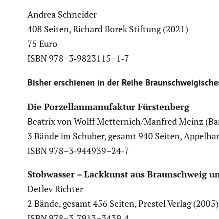
Andrea Schneider
408 Seiten, Richard Borek Stiftung (2021)
75 Euro
ISBN 978–3‑9823115–1‑7
Bisher erschienen in der Reihe Braun­schwei­gi­sche
Die Porzel­lan­ma­nu­faktur Fürsten­berg
Beatrix von Wolff Metternich/Manfred Meinz (Band
3 Bände im Schuber, gesamt 940 Seiten, Appelhan
ISBN 978–3‑944939–24‑7
Stobwasser – Lackkunst aus Braun­schweig u
Detlev Richter
2 Bände, gesamt 456 Seiten, Prestel Verlag (2005)
ISBN 978–3‑7913–3439‑4