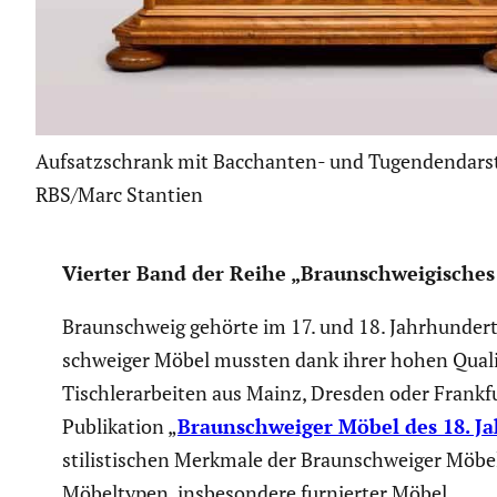
Aufsatzschrank mit Bacchanten- und Tugendendarst
RBS/Marc Stantien
Vierter Band der Reihe „Braun­schwei­gi­sches K
Braun­schweig gehörte im 17. und 18. Jahrhun­der
schweiger Möbel mussten dank ihrer hohen Qualität
Tisch­ler­ar­beiten aus Mainz, Dresden oder Frankfu
Publi­ka­tion „
Braun­schweiger Möbel des 18. Ja
stilis­ti­schen Merkmale der Braun­schweiger Möbe
Möbel­typen, insbe­son­dere furnierter Möbel.