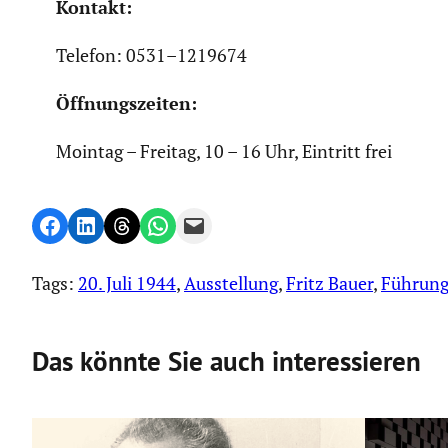
Kontakt:
Telefon: 0531–1219674
Öffnungs­zeiten:
Mointag – Freitag, 10 – 16 Uhr, Eintritt frei
Share on Facebook
Share on LinkedIn
Share on Threads
Share on WhatsApp
Email this Page
Tags:
20. Juli 1944
, 
Ausstellung
, 
Fritz Bauer
, 
Führun
Das könnte Sie auch interessieren