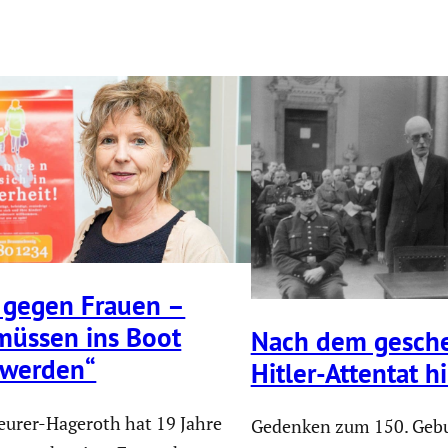
 gegen Frauen –
 müssen ins Boot
Nach dem geschei
 werden“
Hitler-Attentat hi
urer-Hageroth hat 19 Jahre
Gedenken zum 150. Gebu