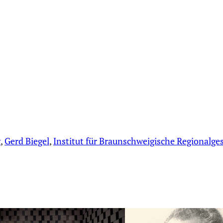
g
, 
Gerd Biegel
, 
Institut für Braunschweigische Regionalge