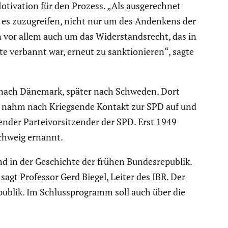
Motiva­tion für den Prozess. „Als ausge­rechnet
t es zuzugreifen, nicht nur um des Andenkens der
vor allem auch um das Wider­stands­recht, das in
hte verbannt war, erneut zu sanktio­nieren“, sagte
t nach Dänemark, später nach Schweden. Dort
 Er nahm nach Kriegs­ende Kontakt zur SPD auf und
nder Partei­vor­sit­zender der SPD. Erst 1949
schweig ernannt.
d in der Geschichte der frühen Bundes­re­pu­blik.
agt Professor Gerd Biegel, Leiter des IBR. Der
­blik. Im Schluss­pro­gramm soll auch über die