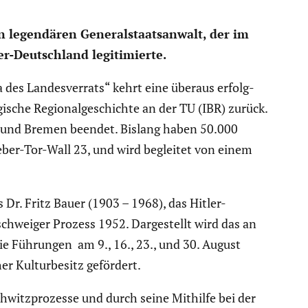
n legen­dären General­staats­an­walt, der im
-Deutsch­land legiti­mierte.
 des Landes­ver­rats“ kehrt eine überaus erfolg­
­sche Regio­nal­ge­schichte an der TU (IBR) zurück.
rg und Bremen beendet. Bislang haben 50.000
leber-Tor-Wall 23, und wird begleitet von einem
 Dr. Fritz Bauer (1903 – 1968), das Hitler-
schweiger Prozess 1952. Darge­stellt wird das an
ie Führungen am 9., 16., 23., und 30. August
er Kultur­be­sitz gefördert.
h­witz­pro­zesse und durch seine Mithilfe bei der