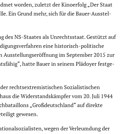
dmet worden, zuletzt der Kinoer­folg „Der Staat
le. Ein Grund mehr, sich für die Bauer-Ausstel­
rung des NS-Staates als Unrechts­staat. Gestützt auf
­gungs­ver­fahren eine histo­risch-politi­sche
n Ausstel­lungs­er­öff­nung im September 2015 zur
ats­fähig“, hatte Bauer in seinem Plädoyer festge­
rechts­extre­mis­ti­schen Sozia­lis­ti­schen
n­haus die Wider­stands­kämpfer vom 20. Juli 1944
ba­tail­lons „Großdeutsch­land“ auf direkte
eteiligt gewesen.
io­nal­so­zia­listen, wegen der Verleum­dung der