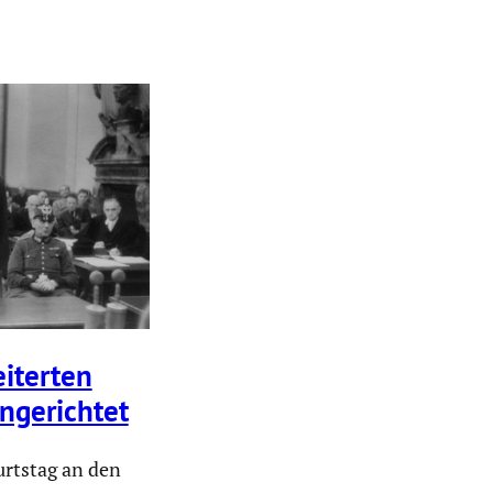
­terten
nge­richtet
rtstag an den