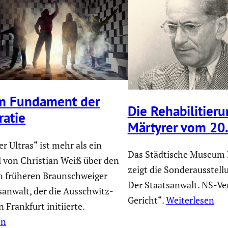
im Fundament der
Die Rehabi­li­tie­r
atie
Märtyrer vom 20.
er Ultras“ ist mehr als ein
Das Städtische Museum
l von Christian Weiß über den
zeigt die Sonderausstellu
n früheren Braunschweiger
Der Staatsanwalt. NS-Ve
sanwalt, der die Ausschwitz-
Gericht“.
Weiterlesen
n Frankfurt initiierte.
en