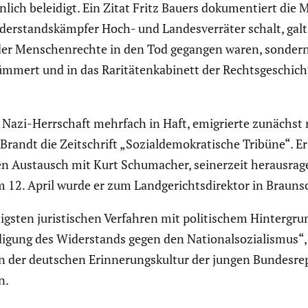
n­lich beleidigt. Ein Zitat Fritz Bauers dokumen­tiert die 
r­stands­kämpfer Hoch- und Landes­ver­räter schalt, gal
der Menschen­rechte in den Tod gegangen waren, sondern 
­mert und in das Raritä­ten­ka­bi­nett der Rechts­ge­schic
r Nazi-Herrschaft mehrfach in Haft, emigrierte zunächs
andt die Zeitschrift „Sozial­de­mo­kra­ti­sche Tribüne“.
 Austausch mit Kurt Schuma­cher, seiner­zeit heraus­ra­ge
 12. April wurde er zum Landge­richts­di­rektor in Braun­
gsten juris­ti­schen Verfahren mit politi­schem Hinter­grun
ng des Wider­stands gegen den Natio­nal­so­zia­lismus“, s
der deutschen Erinne­rungs­kultur der jungen Bundes­re­pu
n.