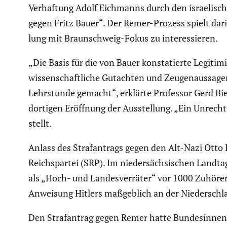
Verhaf­tung Adolf Eichmanns durch den israe­li­s
gegen Fritz Bauer“. Der Remer-Prozess spielt dar
lung mit Braun­schweig-Fokus zu inter­es­sieren.
„Die Basis für die von Bauer konsta­tierte Legiti­m
wissen­schaft­liche Gutachten und Zeugen­aus­sagen 
Lehrstunde gemacht“, erklärte Professor Gerd Bieg
dortigen Eröffnung der Ausstel­lung. „Ein Unrechts
stellt.
Anlass des Straf­an­trags gegen den Alt-Nazi Otto 
Reichs­partei (SRP). Im nieder­säch­si­schen Land
als „Hoch- und Landes­ver­räter“ vor 1000 Zuhörer
Anweisung Hitlers maßgeb­lich an der Nieder­schla
Den Straf­an­trag gegen Remer hatte Bundes­in­nen­