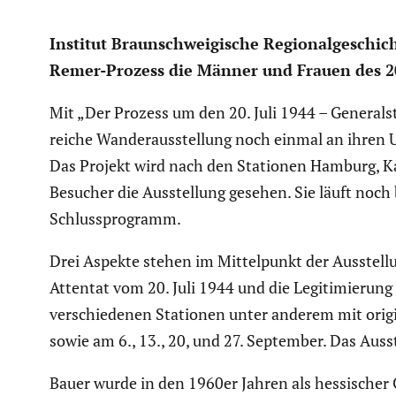
Institut Braun­schwei­gi­sche Regio­nal­ge­sch
Remer-Prozess die Männer und Frauen des 20. 
Mit „Der Prozess um den 20. Juli 1944 – General­st
reiche Wander­aus­stel­lung noch einmal an ihren Ur
Das Projekt wird nach den Stationen Hamburg, Ka
Besucher die Ausstel­lung gesehen. Sie läuft noch
Schluss­pro­gramm.
Drei Aspekte stehen im Mittel­punkt der Ausstel­lu
Attentat vom 20. Juli 1944 und die Legiti­mie­run
verschie­denen Stationen unter anderem mit origi
sowie am 6., 13., 20, und 27. September. Das Ausste
Bauer wurde in den 1960er Jahren als hessi­scher G