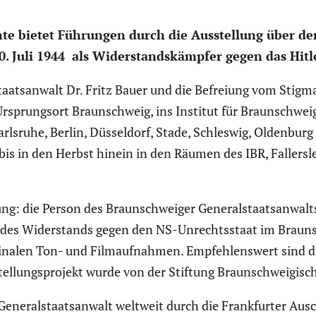
ichte bietet Führungen durch die Ausstel­lung über de
Juli 1944 als Wider­stands­kämpfer gegen das Hitler
aats­an­walt Dr. Fritz Bauer und die Befreiung vom Stigma
sprungsort Braun­schweig, ins Institut für Braun­schwei­gi
rlsruhe, Berlin, Düssel­dorf, Stade, Schleswig, Oldenbu
 bis in den Herbst hinein in den Räumen des IBR, Fallers­
ng: die Person des Braun­schweiger General­staats­an­walts
g des Wider­stands gegen den NS-Unrechts­staat im Braun­
­nalen Ton- und Filmauf­nahmen. Empfeh­lens­wert sind d
l­lungs­pro­jekt wurde von der Stiftung Braun­schwei­gi­sch
eneral­staats­an­walt weltweit durch die Frank­furter Ausc