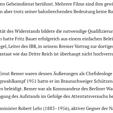
chen Geheim­dienst berühmt. Mehrere Filme sind ihm gewi
in aber trotz seiner bahnbre­chenden Bedeutung keine Rol
ität des Wider­stands bildete die notwen­dige Quali­fi­zie­
hatte Fritz Bauer erfolg­reich aus einem einfachen Belei­di
el, Leiter des IBR, in seinem Bremer Vortrag zur dortige
­staat wie das Dritte Reich ist überhaupt nicht hochver­r
Ernst Remer waren dessen Äußerungen als Chefideo­loge der 
tags­wahl­kampf 1951 hatte er im Braun­schweiger Schüt­ze
n beleidigt. Remer war als Komman­deur des Berliner Wach
­gung des Aufstands im Gefolge des Atten­tats­ver­suchs b
mi­nister Robert Lehr (1883–1956), aktiver Gegner der Nat