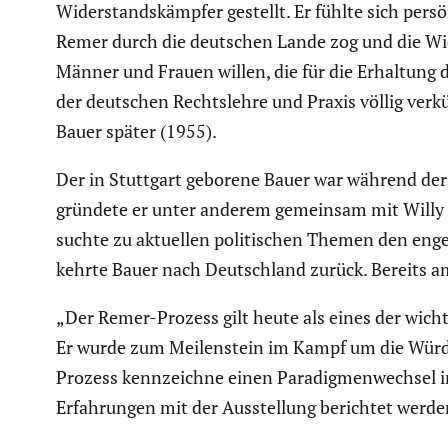
Wider­stands­kämpfer gestellt. Er fühlte sich persö
Remer durch die deutschen Lande zog und die Wide
Männer und Frauen willen, die für die Erhaltung 
der deutschen Rechts­lehre und Praxis völlig verküm
Bauer später (1955).
Der in Stuttgart geborene Bauer war während de
gründete er unter anderem gemeinsam mit Willy Br
suchte zu aktuellen politi­schen Themen den engen
kehrte Bauer nach Deutsch­land zurück. Bereits am
„Der Remer-Prozess gilt heute als eines der wichti
Er wurde zum Meilen­stein im Kampf um die Würdigu
Prozess kennzeichne einen Paradig­men­wechsel in 
Erfah­rungen mit der Ausstel­lung berichtet werde