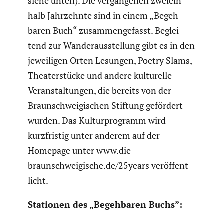
siehe unten). Die vergan­genen zweiein­
halb Jahrzehnte sind in einem „Begeh­
baren Buch“ zusam­men­ge­fasst. Beglei­
tend zur Wander­aus­stel­lung gibt es in den
jewei­ligen Orten Lesungen, Poetry Slams,
Theater­stücke und andere kultu­relle
Veran­stal­tungen, die bereits von der
Braun­schwei­gi­schen Stiftung gefördert
wurden. Das Kultur­pro­gramm wird
kurzfristig unter anderem auf der
Homepage unter www.die-
braunschweigische.de/25years veröf­fent­
licht.
Stationen des „Begeh­baren Buchs”: