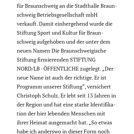
für Braun­schweig an die Stadt­halle Braun­
schweig Betriebs­ge­sell­schaft mbH
verkauft. Damit einher­ge­hend wurde die
Stiftung Sport und Kultur für Braun­
schweig aufge­hoben und der unter dem
neuen Namen Die Braun­schwei­gi­sche
Stiftung firmie­renden STIFTUNG
NORD/LB · ÖFFENTLICHE zugelegt. „Der
neue Name ist auch der richtige. Er ist
Programm unserer Stiftung“, versi­chert
Christoph Schulz. Er lebt seit 13 Jahren in
der Region und hat eine starke Identi­fi­ka­
tion der hier lebenden Menschen mit
ihrer Heimat ausge­macht hat. „So etwas
habe ich anderswo in dieser Form noch