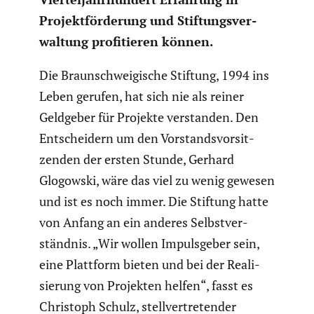
Projekt­för­de­rung und Stiftungs­ver­
wal­tung profi­tieren können.
Die Braun­schwei­gi­sche Stiftung, 1994 ins
Leben gerufen, hat sich nie als reiner
Geldgeber für Projekte verstanden. Den
Entschei­dern um den Vorstands­vor­sit­
zenden der ersten Stunde, Gerhard
Glogowski, wäre das viel zu wenig gewesen
und ist es noch immer. Die Stiftung hatte
von Anfang an ein anderes Selbst­ver­
ständnis. „Wir wollen Impuls­geber sein,
eine Plattform bieten und bei der Reali­
sie­rung von Projekten helfen“, fasst es
Christoph Schulz, stell­ver­tre­tender