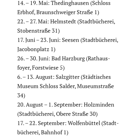
14. – 19. Mai: Theding­hausen (Schloss
Erbhof, Braun­schweiger Straße 1)
22. – 27. Mai: Helmstedt (Stadt­bü­cherei,
Stoben­straße 31)
17. Juni – 23. Juni: Seesen (Stadt­bü­cherei,
Jacobon­platz 1)
26. – 30. Juni: Bad Harzburg (Rathaus­
foyer, Forst­wiese 5)
6. – 13. August: Salzgitter (Städti­sches
Museum Schloss Salder, Museum­straße
34)
20. August – 1. September: Holzminden
(Stadt­bü­cherei, Obere Straße 30)
17. – 22. September: Wolfen­büttel (Stadt­
bü­cherei, Bahnhof 1)