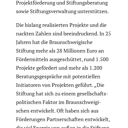
Projekt­för­de­rung und Stiftungs­be­ra­tung
sowie Stiftungs­ver­wal­tung unter­stützen.
Die bislang reali­sierten Projekte und die
nackten Zahlen sind beein­dru­ckend. In 25
Jahren hat die Braun­schwei­gi­sche
Stiftung mehr als 28 Millionen Euro an
Förder­mit­teln ausge­schüttet, rund 1.500
Projekte gefördert und mehr als 1.200
Beratungs­ge­spräche mit poten­ti­ellen
Initia­toren von Projekten geführt. „Die
Stiftung hat sich zu einem gesell­schafts­
po­li­ti­schen Faktor im Braun­schwei­gi­
schen entwi­ckelt. Oft haben sich aus
Förde­rungen Partner­schaften entwi­ckelt,
die viel Energie von außen in die Stiftung