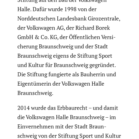
Halle. Dafür wurde 1998 von der
Norddeut­schen Landes­bank Girozen­trale,
der Volks­wagen AG, der Richard Borek
GmbH & Co. KG, der Öffent­li­chen Versi­
che­rung Braun­schweig und der Stadt
Braun­schweig eigens de Stiftung Sport
und Kultur für Braun­schweig gegründet.
Die Stiftung fungierte als Bauherrin und
Eigen­tü­merin der Volks­wagen Halle
Braun­schweig.
2014 wurde das Erbbau­recht – und damit
die Volks­wagen Halle Braun­schweig – im
Einver­nehmen mit der Stadt Braun­
schweig von der Stiftung Sport und Kultur