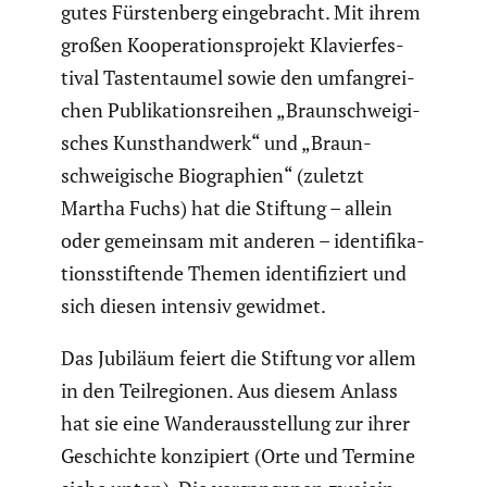
gutes Fürsten­berg einge­bracht. Mit ihrem
großen Koope­ra­ti­ons­pro­jekt Klavier­fes­
tival Tasten­taumel sowie den umfang­rei­
chen Publi­ka­ti­ons­reihen „Braun­schwei­gi­
sches Kunst­hand­werk“ und „Braun­
schwei­gi­sche Biogra­phien“ (zuletzt
Martha Fuchs) hat die Stiftung – allein
oder gemeinsam mit anderen – identi­fi­ka­
ti­ons­stif­tende Themen identi­fi­ziert und
sich diesen intensiv gewidmet.
Das Jubiläum feiert die Stiftung vor allem
in den Teilre­gionen. Aus diesem Anlass
hat sie eine Wander­aus­stel­lung zur ihrer
Geschichte konzi­piert (Orte und Termine