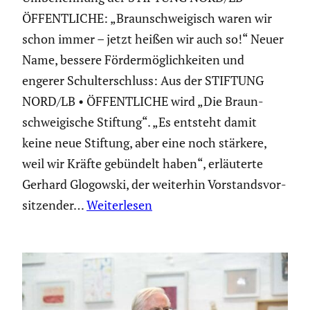
ÖFFENTLICHE: „Braun­schwei­gisch waren wir
schon immer – jetzt heißen wir auch so!“ Neuer
Name, bessere Förder­mög­lich­keiten und
engerer Schul­ter­schluss: Aus der STIFTUNG
NORD/LB • ÖFFENTLICHE wird „Die Braun­
schwei­gi­sche Stiftung“. „Es entsteht damit
keine neue Stiftung, aber eine noch stärkere,
weil wir Kräfte gebündelt haben“, erläu­terte
Gerhard Glogowski, der weiterhin Vorstands­vor­
sit­zender…
Weiterlesen