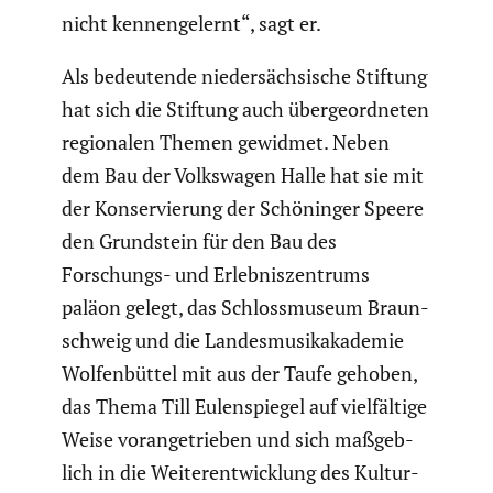
nicht kennen­ge­lernt“, sagt er.
Als bedeu­tende nieder­säch­si­sche Stiftung
hat sich die Stiftung auch überge­ord­neten
regio­nalen Themen gewidmet. Neben
dem Bau der Volks­wagen Halle hat sie mit
der Konser­vie­rung der Schöninger Speere
den Grund­stein für den Bau des
Forschungs- und Erleb­nis­zen­trums
paläon gelegt, das Schloss­mu­seum Braun­
schweig und die Landes­mu­sik­aka­demie
Wolfen­büttel mit aus der Taufe gehoben,
das Thema Till Eulen­spiegel auf vielfäl­tige
Weise voran­ge­trieben und sich maßgeb­
lich in die Weiter­ent­wick­lung des Kultur­