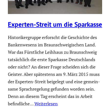
Experten-Streit um die Sparkasse
Histo­ri­ker­gruppe erforscht die Geschichte des
Banken­we­sens im Braun­schwei­gi­schen Land.
War das Fürst­liche Leihhaus zu Braun­schweig
tatsäch­lich die erste Sparkasse Deutsch­lands
oder nicht? An dieser Frage scheiden sich die
Geister. Aber spätes­tens am 9. März 2015 muss
der Experten-Streit beigelegt und eine gemein­
same Sprach­re­ge­lung gefunden worden sein.
Denn an diesem Tag erscheint das in Arbeit
befind­liche…
Weiterlesen