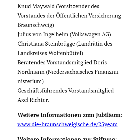
Knud Maywald (Vorsit­zender des
Vorstandes der Öffent­li­chen Versi­che­rung
Braun­schweig)
Julius von Ingelheim (Volks­wagen AG)
Chris­tiana Stein­brügge (Landrätin des
Landkreises Wolfen­büttel)
Beratendes Vorstands­mit­glied Doris
Nordmann (Nieder­säch­si­sches Finanz­mi­
nis­te­rium)
Geschäfts­füh­rendes Vorstands­mit­glied
Axel Richter.
Weitere Infor­ma­tionen zum Jubiläum
:
www.die-braunschweigische.de/25years
Weitere Infor­ma­tionen zur Stiftung
: