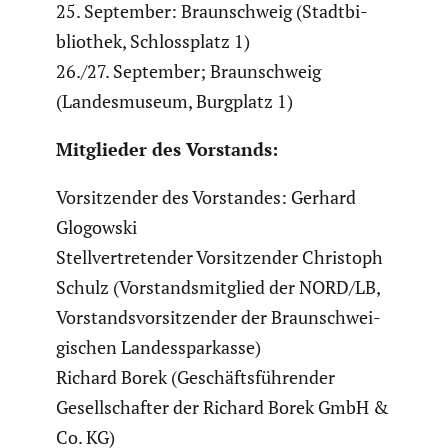
25. September: Braun­schweig (Stadt­bi­
blio­thek, Schloss­platz 1)
26./27. September; Braun­schweig
(Landes­mu­seum, Burgplatz 1)
Mitglieder des Vorstands:
Vorsit­zender des Vorstandes: Gerhard
Glogowski
Stell­ver­tre­tender Vorsit­zender Christoph
Schulz (Vorstands­mit­glied der NORD/LB,
Vorstands­vor­sit­zender der Braun­schwei­
gi­schen Landes­spar­kasse)
Richard Borek (Geschäfts­füh­render
Gesell­schafter der Richard Borek GmbH &
Co. KG)