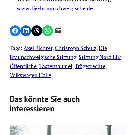
www.die-braunschweigische.de
Share on Facebook
Share on LinkedIn
Share on Threads
Share on WhatsApp
Email this Page
Tags:
Axel Richter
, 
Christoph Schulz
, 
Die
Braunschweigische Stiftung
, 
Stiftung Nord LB/
Öffentliche
, 
Tastentaumel
, 
Trägerrechte
, 
Volkswagen Halle
Das könnte Sie auch
interessieren