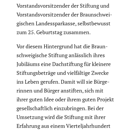
Vorstands­vor­sit­zender der Stiftung und
Vorstands­vor­sit­zender der Braun­schwei­
gi­schen Landes­spar­kasse, selbst­be­wusst
zum 25. Geburtstag zusammen.
Vor diesem Hinter­grund hat die Braun­
schwei­gi­sche Stiftung anläss­lich ihres
Jubiläums eine Dachstif­tung für kleinere
Stiftungs­be­träge und vielfäl­tige Zwecke
ins Leben gerufen. Damit will sie Bürge­
rinnen und Bürger anstiften, sich mit
ihrer guten Idee oder ihrem guten Projekt
gesell­schaft­lich einzu­bringen. Bei der
Umsetzung wird die Stiftung mit ihrer
Erfahrung aus einem Viertel­jahr­hun­dert