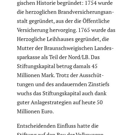
gi­schen Historie begründet: 1754 wurde
die herzog­li­chen Brand­ver­si­che­rungs­an­
stalt gegründet, aus der die Öffent­liche
Versi­che­rung hervor­ging. 1765 wurde das
Herzog­liche Leihhauses gegründet, die
Mutter der Braun­schwei­gi­schen Landes­
spar­kasse als Teil der Nord/LB. Das
Stiftungs­ka­pital betrug damals 45
Millionen Mark. Trotz der Ausschüt­
tungen und des andau­ernden Zinstiefs
wuchs das Stiftungs­ka­pital auch dank
guter Anlage­stra­te­gien auf heute 50
Millionen Euro.
Entschei­denden Einfluss hatte die
Stiftung auf den Bau der Volks­wagen