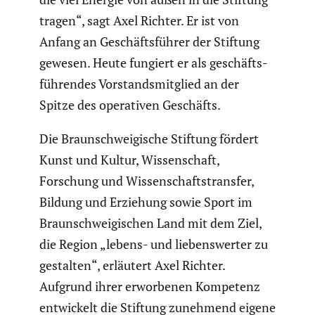
tragen“, sagt Axel Richter. Er ist von
Anfang an Geschäfts­führer der Stiftung
gewesen. Heute fungiert er als geschäfts­
füh­rendes Vorstands­mit­glied an der
Spitze des opera­tiven Geschäfts.
Die Braun­schwei­gi­sche Stiftung fördert
Kunst und Kultur, Wissen­schaft,
Forschung und Wissen­schafts­transfer,
Bildung und Erziehung sowie Sport im
Braun­schwei­gi­schen Land mit dem Ziel,
die Region „lebens- und liebens­werter zu
gestalten“, erläutert Axel Richter.
Aufgrund ihrer erwor­benen Kompetenz
entwi­ckelt die Stiftung zunehmend eigene