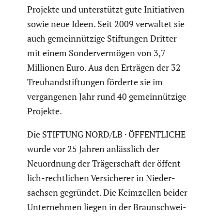
Projekte und unter­stützt gute Initia­tiven
sowie neue Ideen. Seit 2009 verwaltet sie
auch gemein­nüt­zige Stiftungen Dritter
mit einem Sonder­ver­mögen von 3,7
Millionen Euro. Aus den Erträgen der 32
Treuhand­stif­tungen förderte sie im
vergan­genen Jahr rund 40 gemein­nüt­zige
Projekte.
Die STIFTUNG NORD/LB · ÖFFENTLICHE
wurde vor 25 Jahren anläss­lich der
Neuord­nung der Träger­schaft der öffent­
lich-recht­li­chen Versi­cherer in Nieder­
sachsen gegründet. Die Keimzellen beider
Unter­nehmen liegen in der Braun­schwei­