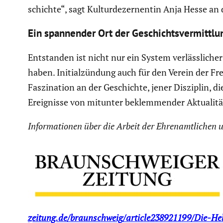
schichte“, sagt Kultur­de­zer­nentin Anja Hesse an
Ein spannender Ort der Geschichts­ver­mitt­lu
Entstanden ist nicht nur ein System verläss­li­che
haben. Initi­al­zün­dung auch für den Verein der Fr
Faszi­na­tion an der Geschichte, jener Disziplin,
Ereig­nisse von mitunter beklem­mender Aktua­litä
Infor­ma­tionen über die Arbeit der Ehren­amt­li­che
zeitung.de/braunschweig/article238921199/Die-H