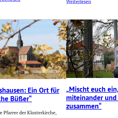
Weiterlesen
„Mischt euch ein,
­hausen: Ein Ort für
mitein­ander un
iche Büßer“
zusammen“
e Pfarrer der Klosterkirche,