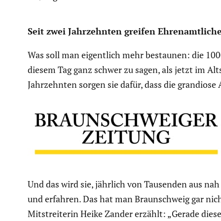
Seit zwei Jahrzehnten greifen Ehren­amt­liche
Was soll man eigent­lich mehr bestaunen: die 1000
diesem Tag ganz schwer zu sagen, als jetzt im Alts
Jahrzehnten sorgen sie dafür, dass die grandiose 
Und das wird sie, jährlich von Tausenden aus nah 
und erfahren. Das hat man Braun­schweig gar nicht
Mitstrei­terin Heike Zander erzählt: „Gerade die