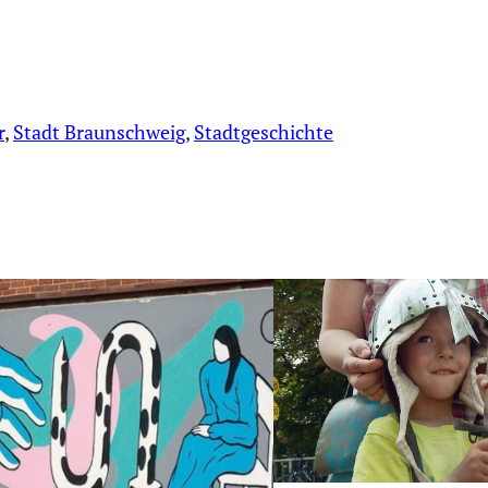
r
, 
Stadt Braunschweig
, 
Stadtgeschichte