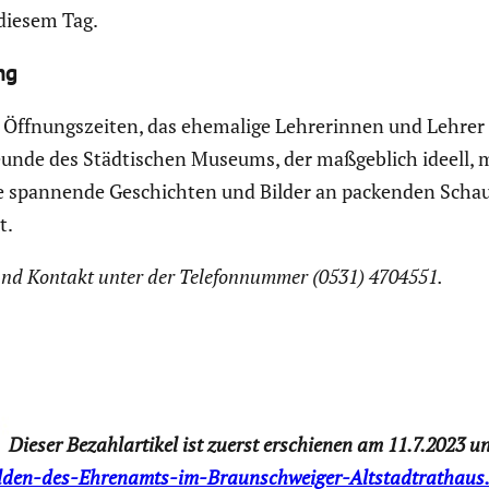
 diesem Tag.
ng
r Öffnungs­zeiten, das ehemalige Lehre­rinnen und Lehrer 
eunde des Städti­schen Museums, der maßgeb­lich ideell, mat
 die spannende Geschichten und Bilder an packenden Schau­
t.
n und Kontakt unter der Telefon­nummer (0531) 4704551.
Dieser Bezahl­ar­tikel ist zuerst erschienen am 11.7.2023 
elden-des-Ehrenamts-im-Braunschweiger-Altstadtrathaus