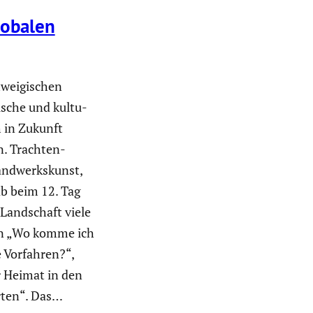
lobalen
wei­gi­schen
i­sche und kultu­
h in Zukunft
 Trach­ten­
Handwerks­kunst,
ab beim 12. Tag
 Landschaft viele
en „Wo komme ich
 Vorfahren?“,
r Heimat in den
rten“. Das…