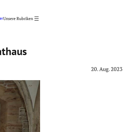
er
t­haus
20. Aug. 2023