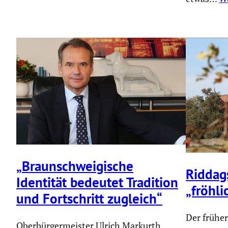
„Braun­schwei­gi­sche
Riddags
Identität bedeutet Tradition
„fröhl
und Fortschritt zugleich“
Der früher
Oberbür­ger­meister Ulrich Markurth