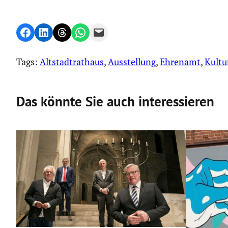
Share on Facebook
Share on LinkedIn
Share on Threads
Share on WhatsApp
Email this Page
Tags:
Altstadtrathaus
, 
Ausstellung
, 
Ehrenamt
, 
Kultu
Das könnte Sie auch interessieren