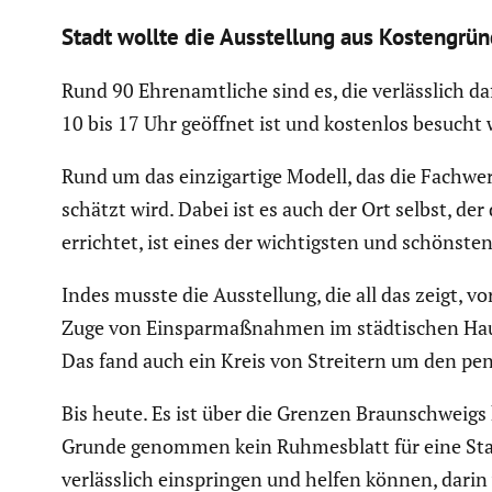
Stadt wollte die Ausstel­lung aus Kosten­grü
Rund 90 Ehren­amt­liche sind es, die verläss­lich da
10 bis 17 Uhr geöffnet ist und kostenlos besucht
Rund um das einzig­ar­tige Modell, das die Fachwer
schätzt wird. Dabei ist es auch der Ort selbst, de
errichtet, ist eines der wichtigsten und schönsten 
Indes musste die Ausstel­lung, die all das zeigt
Zuge von Einspar­maß­nahmen im städti­schen Hausha
Das fand auch ein Kreis von Streitern um den pen
Bis heute. Es ist über die Grenzen Braun­schweigs hi
Grunde genommen kein Ruhmes­blatt für eine Stadt
verläss­lich einspringen und helfen können, darin