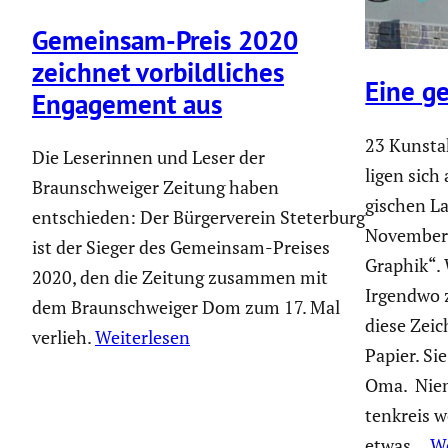
Gemeinsam-Preis 2020
zeichnet vorbild­li­ches
Eine g
Engage­ment aus
23 Kunst­a
Die Leserinnen und Leser der
ligen sich 
Braunschweiger Zeitung haben
gi­schen L
entschieden: Der Bürgerverein Steterburg
November 
ist der Sieger des Gemeinsam-Preises
Graphik“. 
2020, den die Zeitung zusammen mit
Irgendwo 
dem Braunschweiger Dom zum 17. Mal
diese Zei
verlieh.
Weiterlesen
Papier. Si
Oma. Niem
ten­kreis
etwas…
We