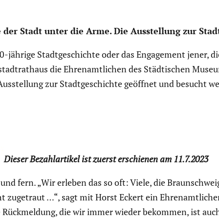
 der Stadt unter die Arme. Die Ausstel­lung zur Stadt
-jährige Stadt­ge­schichte oder das Engage­ment jener, di
tadt­rat­haus die Ehren­amt­li­chen des Städti­schen Muse
Ausstel­lung zur Stadt­ge­schichte geöffnet und besucht w
Dieser Bezahl­ar­tikel ist zuerst erschienen am 11.7.2023
und fern. „Wir erleben das so oft: Viele, die Braun­schwe
 zugetraut …“, sagt mit Horst Eckert ein Ehren­amt­li­ch
se Rückmel­dung, die wir immer wieder bekommen, ist auch