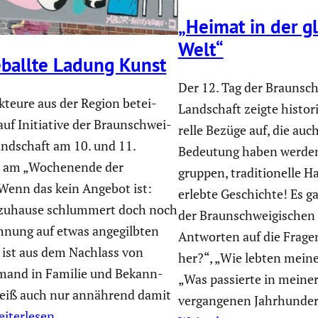
„Heimat in der g
Welt“
eballte Ladung Kunst
Der 12. Tag der Braun­sch
k­teure aus der Region betei­
Landschaft zeigte histo­r
auf Initia­tive der Braun­schwei­
relle Bezüge auf, die auc
andschaft am 10. und 11.
Bedeutung haben werden.
am „Wochen­ende der
gruppen, tradi­tio­nelle 
Wenn das kein Angebot ist:
erlebte Geschichte! Es g
zuhause schlum­mert doch noch
der Braun­schwei­gi­schen
chnung auf etwas angegilbten
Antworten auf die Frag
e ist aus dem Nachlass von
her?“, „Wie lebten meine
and in Familie und Bekann­
„Was passierte in meine
 weiß auch nur annährend damit
vergan­genen Jahrhun­de
iterlesen