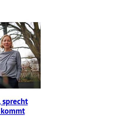
 sprecht
d kommt