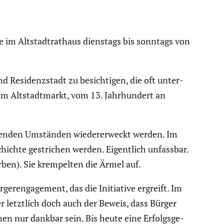
hte im Altstadt­rat­haus dienstags bis sonntags von
d Residenz­stadt zu besich­tigen, die oft unter­
 am Altstadt­markt, vom 13. Jahrhun­dert an
ennenden Umständen wieder­erweckt werden. Im
hichte gestri­chen werden. Eigent­lich unfassbar.
rben). Sie krempelten die Ärmel auf.
r­en­ga­ge­ment, das die Initia­tive ergreift. Im
 letztlich doch auch der Beweis, dass Bürger
en nur dankbar sein. Bis heute eine Erfolgs­ge­