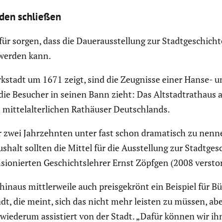
nden schließen
für sorgen, dass die Dauer­aus­stel­lung zur Stadt­ge­schic
 werden kann.
k­stadt um 1671 zeigt, sind die Zeugnisse einer Hanse- un
r die Besucher in seinen Bann zieht: Das Altstadt­rat­haus
mittel­al­ter­li­chen Rathäuser Deutsch­lands.
, vor zwei Jahrzehnten unter fast schon drama­tisch zu n
lt sollten die Mittel für die Ausstel­lung zur Stadt­ge­sc
sio­nierten Geschichts­lehrer Ernst Zöpfgen (2008 versto
naus mittler­weile auch preis­ge­krönt ein Beispiel für Bürge
, die meint, sich das nicht mehr leisten zu müssen, aber
 wiederum assis­tiert von der Stadt. „Dafür können wir ihn