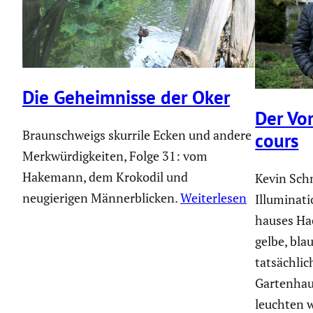
Die Geheim­nisse der Oker
Der Vor
Braunschweigs skurrile Ecken und andere
cours
Merkwürdigkeiten, Folge 31: vom
Hakemann, dem Krokodil und
Kevin Schm
neugierigen Männerblicken.
Weiterlesen
Illumi­na­
hauses Hae
gelbe, bla
tatsäch­li
Garten­hau
leuchten 