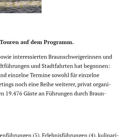
che Touren auf dem Programm.
ie inter­es­sierten Braun­schwei­ge­rinnen und
adt­füh­rungen und Stadt­fahrten hat begonnen:
 und einzelne Termine sowohl für einzelne
ings noch eine Reihe weiterer, privat organi­
atten 19.476 Gäste an Führungen durch Braun­
füh­rungen (5), Erleb­nis­füh­rungen (4), kulina­ri­