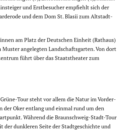
nsteiger und Erstbe­su­cher empfiehlt sich der
war­derode und dem Dom St. Blasii zum Altstadt­
eginnen am Platz der Deutschen Einheit (Rathaus)
 Muster angelegten Landschafts­garten. Von dort
­zen­trum führt über das Staats­theater zum
-Grüne-Tour steht vor allem die Natur im Vorder­
 an der Oker entlang und einmal rund um den
art­punkt. Während die Braun­schweig-Stadt-Tour
it der dunkleren Seite der Stadt­ge­schichte und