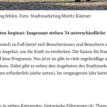
ung fehlen. Foto: Stadtmarketing/Moritz Küstner
hrten beginnt: Insgesamt stehen 34 unter­schied­li
isch zu Fuß bietet sich Besuche­rinnen und Besuchern sow
ches Angebot, um die Stadt zu entdecken. Die Saison für St
f dem Programm. Von jetzt an gibt es viele regel­mä­ßige
en. Dabei gibt es neben den Angeboten des Stadt­mar­ke­t
en erfor­der­lich (siehe unten). Im vergan­genen Jahr h
 in sieben Katego­rien: histo­ri­sche Führungen (4), Themen­