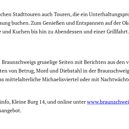
­schen Stadt­touren auch Touren, die ein Unter­hal­tungs­
­sung buchen. Zum Genießen und Entspannen auf der Oker 
 und Kuchen bis hin zu Abend­essen und einer Grill­fahrt
raun­schweigs gruselige Seiten mit Berichten aus den v
n von Betrug, Mord und Diebstahl in der Braun­schweiger 
s mittel­al­ter­liche Michae­lis­viertel oder mit Nacht­w
t­info, Kleine Burg 14, und online unter
www.braunschweig
­an­gebot.