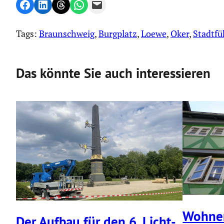
Share on Facebook
Share on LinkedIn
Share on Threads
Share on WhatsApp
Email this Page
Tags:
Braunschweig
, 
Burgplatz
, 
Loewe
, 
Oker
, 
Stadtf
Das könnte Sie auch interessieren
Wohnen
Der Aufbau für den 6. Licht­