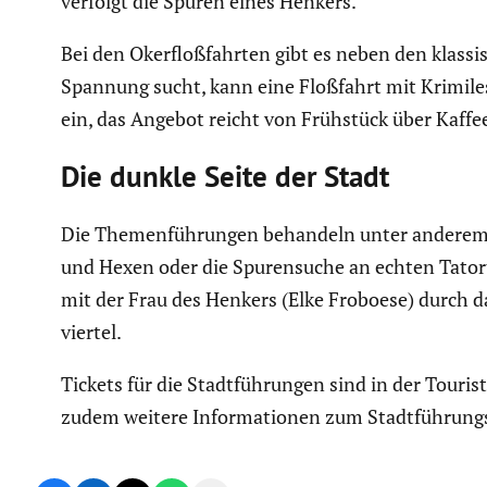
verfolgt die Spuren eines Henkers.
Bei den Okerfloß­fahrten gibt es neben den klassi
Spannung sucht, kann eine Floßfahrt mit Krimi­le
ein, das Angebot reicht von Frühstück über Kaffee
Die dunkle Seite der Stadt
Die Themen­füh­rungen behandeln unter anderem B
und Hexen oder die Spuren­suche an echten Tatorte
mit der Frau des Henkers (Elke Froboese) durch da
viertel.
Tickets für die Stadt­füh­rungen sind in der Touris
zudem weitere Infor­ma­tionen zum Stadt­füh­rungs