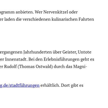
pro­gramm anbieten. Wer Nerven­kitzel oder
laden die verschie­denen kulina­ri­schen Fahrten
.
ergan­genen Jahrhun­derten über Geister, Untote
Innen­stadt. Bei den Erleb­nis­füh­rungen geht es
ächter Rudolf (Thomas Ostwald) durch das Magni­
.de/stadtführungen
erhält­lich. Dort gibt es