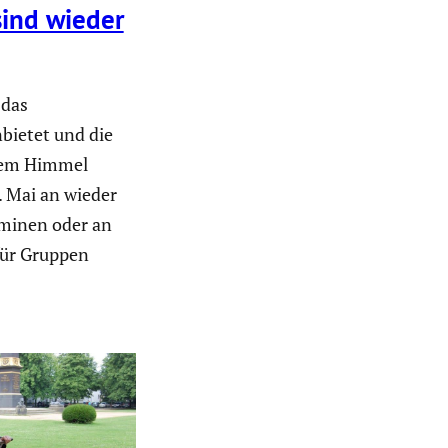
sind wieder
 das
bietet und die
eiem Himmel
. Mai an wieder
minen oder an
für Gruppen