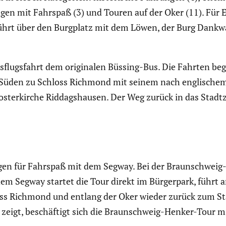
gen mit Fahrspaß (3) und Touren auf der Oker (11). Für Ei
g führt über den Burgplatz mit dem Löwen, der Burg Dank
usflugs­fahrt dem origi­nalen Büssing-Bus. Die Fahrten b
 Süden zu Schloss Richmond mit seinem nach engli­schem
 Kloster­kirche Riddags­hausen. Der Weg zurück in das Stadt
ngen für Fahrspaß mit dem Segway. Bei der Braun­schweig
dem Segway startet die Tour direkt im Bürger­park, führt
oss Richmond und entlang der Oker wieder zurück zum St
t zeigt, beschäf­tigt sich die Braun­schweig-Henker-Tour m