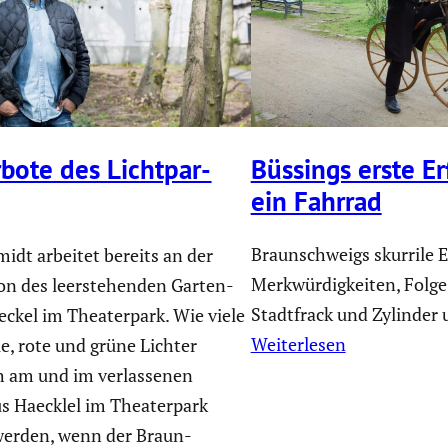
Büssings erste E
bote des Licht­par­
ein Fahrrad
Braunschweigs skurrile 
idt arbeitet bereits an der
Merkwürdigkeiten, Folge
tion des leerste­henden Garten­
Stadtfrack und Zylinder 
ckel im Theater­park. Wie viele
Weiterlesen
ue, rote und grüne Lichter
ch am und im verlas­senen
s Haecklel im Theater­park
werden, wenn der Braun­