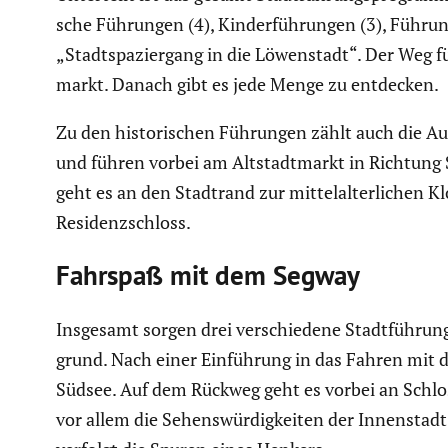
sche Führungen (4), Kinder­füh­rungen (3), Führun
„Stadt­spa­zier­gang in die Löwen­stadt“. Der We
markt. Danach gibt es jede Menge zu entdecken.
Zu den histo­ri­schen Führungen zählt auch die A
und führen vorbei am Altstadt­markt in Richtung
geht es an den Stadtrand zur mittel­al­ter­li­chen
Residenz­schloss.
Fahrspaß mit dem Segway
Insgesamt sorgen drei verschie­dene Stadt­füh­ru
grund. Nach einer Einfüh­rung in das Fahren mit 
Südsee. Auf dem Rückweg geht es vorbei an Schl
vor allem die Sehens­wür­dig­keiten der Innen­stad