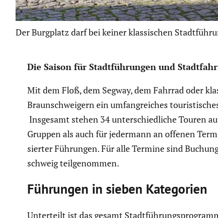
Der Burgplatz darf bei keiner klassischen Stadtführ
Die Saison für Stadt­füh­rungen und Stadt­fa
Mit dem Floß, dem Segway, dem Fahrrad oder klass
Braun­schwei­gern ein umfang­rei­ches touris­ti­s
Insgesamt stehen 34 unter­schied­liche Touren au
Gruppen als auch für jedermann an offenen Termin
sierter Führungen. Für alle Termine sind Buchung
schweig teilge­nommen.
Führungen in sieben Katego­rien
Unter­teilt ist das gesamt Stadt­füh­rungs­pro­gramm