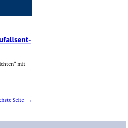
ufalls­ent­
ichten“ mit
chste Seite
→