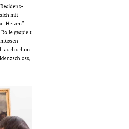
 Residenz­
sich mit
a „Heizen“
Rolle gespielt
m müssen
h auch schon
denz­schloss,