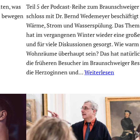
ten, was
Teil 5 der Podcast-Reihe zum Braun­schweiger
ht bewegen
schloss mit Dr. Bernd Wedemeyer beschäf­tigt 
Wärme, Strom und Wasser­spü­lung. Das Them
hat im vergan­genen Winter wieder eine große 
und für viele Diskus­sionen gesorgt. Wie war
Wohnräume überhaupt sein? Das hat natürlic
die früheren Besucher im Braun­schweiger Resi
die Herzo­ginnen und…
Weiterlesen