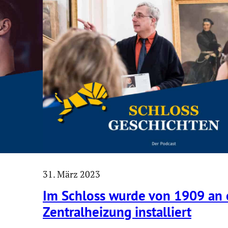
31. März 2023
Im Schloss wurde von 1909 an 
Zentral­hei­zung instal­liert