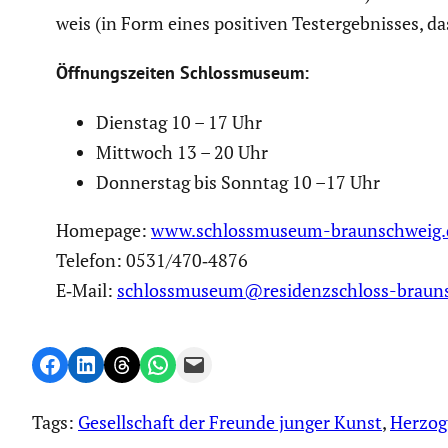
weis (in Form eines positiven Testergeb­nisses, d
Öffnungs­zeiten Schloss­mu­seum:
Dienstag 10 – 17 Uhr
Mittwoch 13 – 20 Uhr
Donnerstag bis Sonntag 10 –17 Uhr
Homepage:
www.schlossmuseum-braunschweig.
Telefon: 0531/470‑4876
E‑Mail:
schlossmuseum@residenzschloss-braun
Share on Facebook
Share on LinkedIn
Share on Threads
Share on WhatsApp
Email this Page
Tags:
Gesellschaft der Freunde junger Kunst
, 
Herzog