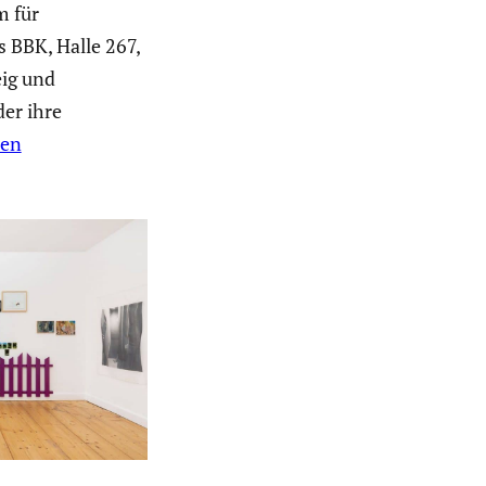
 für
 BBK, Halle 267,
ig und
er ihre
sen