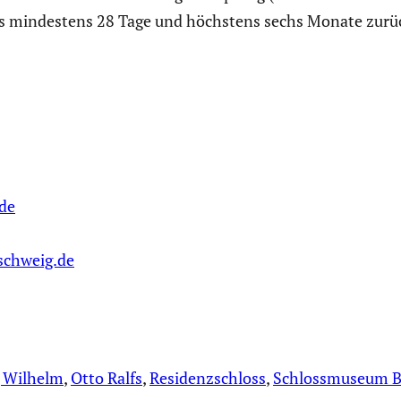
as mindes­tens 28 Tage und höchstens sechs Monate zurück
de
schweig.de
 Wilhelm
, 
Otto Ralfs
, 
Residenzschloss
, 
Schlossmuseum B