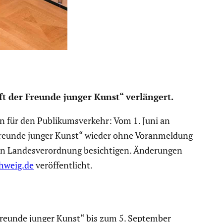
ft der Freunde junger Kunst“ verlän­gert.
für den Publi­kums­ver­kehr: Vom 1. Juni an
r Freunde junger Kunst“ wieder ohne Voranmel­dung
n Landes­ver­ord­nung besich­tigen. Änderungen
hweig.de
veröf­fent­licht.
r Freunde junger Kunst“ bis zum 5. September