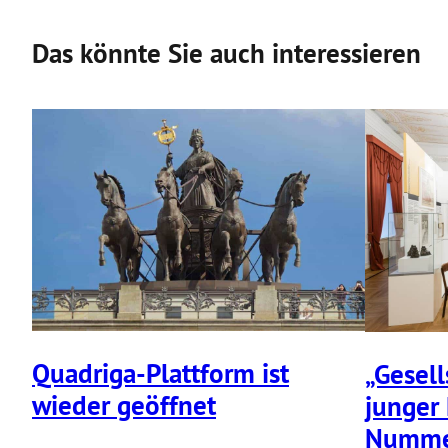
Das könnte Sie auch interessieren
Quadriga-Plattform ist
„Gesell
wieder geöffnet
junger 
Numme