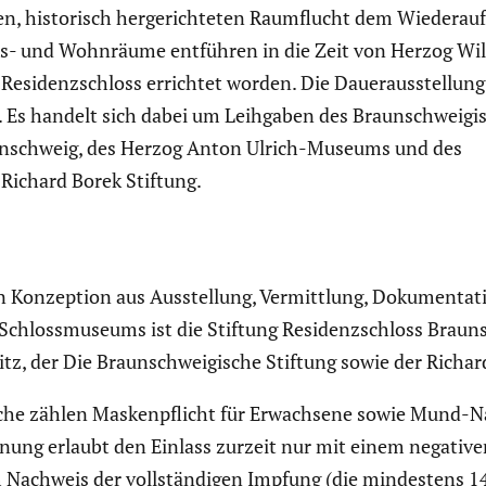
n, histo­risch herge­rich­teten Raumflucht dem Wieder­au
Arbeits- und Wohnräume entführen in die Zeit von Herzog W
Residenz­schloss errichtet worden. Die Dauer­aus­stel­lung
 Es handelt sich dabei um Leihgaben des Braun­schwei­gi­
n­schweig, des Herzog Anton Ulrich-Museums und des
ichard Borek Stiftung.
en Konzep­tion aus Ausstel­lung, Vermitt­lung, Dokumen­t
Schloss­mu­seums ist die Stiftung Residenz­schloss Braun
sitz, der Die Braun­schwei­gi­sche Stiftung sowie der Richa
che zählen Masken­pflicht für Erwach­sene sowie Mund-Nas
­nung erlaubt den Einlass zurzeit nur mit einem negativ
m Nachweis der vollstän­digen Impfung (die mindes­tens 1