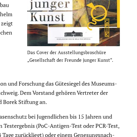
fbau
ilhelm
 zeigt
schen
Das Cover der Ausstel­lungs­bro­schüre
„Gesell­schaft der Freunde junger Kunst“.
a­tion und Forschung das Gütesiegel des Museums­
­schweig. Dem Vorstand gehören Vertreter der
rd Borek Stiftung an.
en­schutz bei Jugend­li­chen bis 15 Jahren und
en Testergebnis (PoC-Antigen-Test oder PCR-Test,
4 Tage zurück­liegt) oder einem Genesungs­nach­