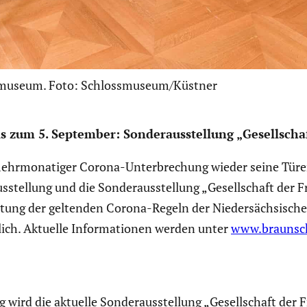
smuseum. Foto: Schlossmuseum/Küstner
s zum 5. September: Sonder­aus­stel­lung „Gesell­scha
hrmo­na­tiger Corona-Unter­bre­chung wieder seine Türen 
stel­lung und die Sonder­aus­stel­lung „Gesell­schaft de
tung der geltenden Corona-Regeln der Nieder­säch­si­sche
lich. Aktuelle Infor­ma­tionen werden unter
www.braunsc
 wird die aktuelle Sonder­aus­stel­lung „Gesell­schaft de