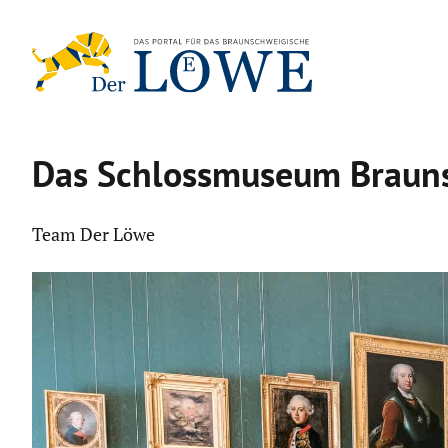
Zum
Inhalt
springen
Das Schloss­mu­seum Braun­
Team Der Löwe