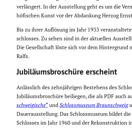
verlän­gert. In der Ausstel­lung geht es um die Ver
höfischen Kunst vor der Abdankung Herzog Ernst A
Bis zu ihrer Auflösung im Jahr 1933 veran­stal­te
schlosses. Zu sehen sind in der aktuellen Ausstel
Die Gesell­schaft löste sich vor dem Hinter­grund n
Ralfs.
Jubilä­ums­bro­schüre erscheint
Anläss­lich des zehnjäh­rigen Bestehens des Schlo
Jubilä­ums­bro­schüre beiliegen, die als PDF auch a
schwei­gi­sche
“
und
Schloss­mu­seum Braun­schweig
a
Dauer­aus­stel­lung. Das Schloss­mu­seum bildet d
Schlosses im Jahr 1960 und der Rekon­struk­tion i