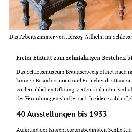
Das Arbeitszimmer von Herzog Wilhelm im Schlos
Freier Eintritt zum zehnjäh­rigen Bestehen bi
Das Schloss­mu­seum Braun­schweig öffnet nach me
können Besuche­rinnen und Besucher die Dauer­aus­
zu den üblichen Öffnungs­zeiten und unter Einhal­
der Verord­nungen sind je nach Inzidenz­zahl mög
40 Ausstel­lungen bis 1933
Aufgrund der langen, coronabe­dingten Schlie­ßung