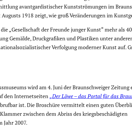
mitt­lung avant­gar­dis­ti­scher Kunst­strö­mungen im Braun
ugusts 1918 zeigt, wie groß Verän­de­rungen im Kunst­ge
te die „Gesell­schaft der Freunde junger Kunst“ mehr als 
­lung Gemälde, Druck­gra­fiken und Plastiken unter ander
atio­nal­so­zia­lis­ti­scher Verfol­gung moderner Kunst auf
ss­mu­seums wird am 4. Juni der Braun­schweiger Zeitung 
uf den Inter­net­seiten
„Der
Löwe – das Portal für das Brau
brufbar ist. Die Broschüre vermit­telt einen guten Überbl
ie Klammer zwischen dem Abriss des kriegs­be­schä­digten
m Jahr 2007.