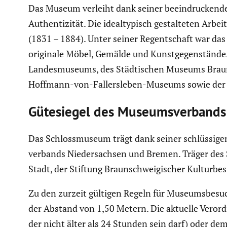
Das Museum verleiht dank seiner beein­dru­ckende
Authen­ti­zität. Die ideal­ty­pisch gestal­teten 
(1831 – 1884). Unter seiner Regent­schaft war das 
originale Möbel, Gemälde und Kunst­ge­gen­stände.
Landes­mu­seums, des Städti­schen Museums Brau
Hoffmann-von-Fallers­leben-Museums sowie der R
Gütesiegel des Museums­ver­bands
Das Schloss­mu­seum trägt dank seiner schlüs­sig
ver­bands Nieder­sachsen und Bremen. Träger des 
Stadt, der Stiftung Braun­schwei­gi­scher Kultur­be­
Zu den zurzeit gültigen Regeln für Museums­be­su
der Abstand von 1,50 Metern. Die aktuelle Verord
der nicht älter als 24 Stunden sein darf) oder de