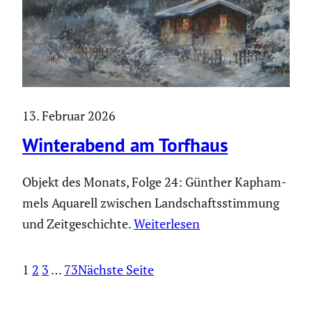
13. Februar 2026
Winter­abend am Torfhaus
Objekt des Monats, Folge 24: Günther Kapham­
mels Aquarell zwischen Landschafts­stim­mung
und Zeitge­schichte.
Weiter­lesen
1
2
3
…
73
Nächste Seite