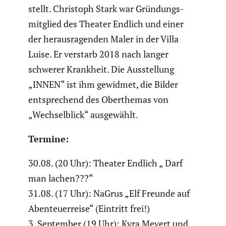
stellt. Christoph Stark war Gründungs­
mit­glied des Theater Endlich und einer
der heraus­ra­genden Maler in der Villa
Luise. Er verstarb 2018 nach langer
schwerer Krankheit. Die Ausstel­lung
„INNEN“ ist ihm gewidmet, die Bilder
entspre­chend des Oberthemas von
„Wechsel­blick“ ausge­wählt.
Termine:
30.08. (20 Uhr): Theater Endlich „ Darf
man lachen???“
31.08. (17 Uhr): NaGrus „Elf Freunde auf
Abenteu­er­reise“ (Eintritt frei!)
3. September (19 Uhr): Kyra Mevert und