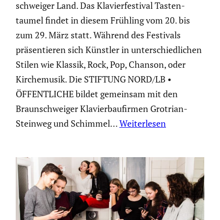
schweiger Land. Das Klavier­fes­tival Tasten­
taumel findet in diesem Frühling vom 20. bis
zum 29. März statt. Während des Festivals
präsen­tieren sich Künstler in unter­schied­li­chen
Stilen wie Klassik, Rock, Pop, Chanson, oder
Kirche­musik. Die STIFTUNG NORD/LB •
ÖFFENTLICHE bildet gemeinsam mit den
Braun­schweiger Klavier­bau­firmen Grotrian-
Steinweg und Schimmel…
Weiterlesen