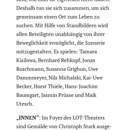
Deshalb tun sie sich zusammen, um sich
gemeinsam einen Ort zum Leben zu
suchen. Mit Hilfe von Stand­bil­dern wird
allen Betei­ligten unabhängig von ihrer
Beweg­lich­keit ermög­licht, die Szenerie
mitzu­ge­stalten. Es spielen: Tamara
Kisilowa, Bernhard Rehkopf, Jonas
Ruschmann, Susanna Grighun, Uwe
Dammmeyer, Nils Michalski, Kai-Uwe
Becker, Horst Thiele, Hans-Joachim
Baumgart, Jasmin Prüsse und Maik
Utesch.
„INNEN“
: Im Foyer des LOT-Theaters
sind Gemälde von Christoph Stark ausge­