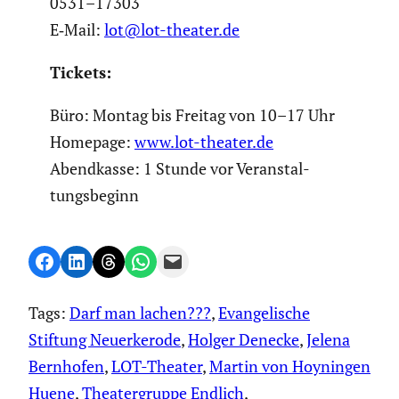
0531–17303
E‑Mail:
lot@lot-theater.de
Tickets:
Büro: Montag bis Freitag von 10–17 Uhr
Homepage:
www.lot-theater.de
Abend­kasse: 1 Stunde vor Veran­stal­
tungs­be­ginn
Share on Facebook
Share on LinkedIn
Share on Threads
Share on WhatsApp
Email this Page
Tags:
Darf man lachen???
, 
Evangelische
Stiftung Neuerkerode
, 
Holger Denecke
, 
Jelena
Bernhofen
, 
LOT-Theater
, 
Martin von Hoyningen
Huene
, 
Theatergruppe Endlich
, 