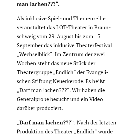
man lachen???“.
Als inklusive Spiel- und Themen­reihe
veran­staltet das LOT-Theater in Braun­
schweig vom 29. August bis zum 13.
September das inklusive Theater­fes­tival
„Wechsel­blick“. Im Zentrum der zwei
Wochen steht das neue Stück der
Theater­gruppe „Endlich“ der Evange­li­
schen Stiftung Neuerke­rode.
Es heißt
„Darf man lachen???“. Wir haben die
General­probe besucht und ein Video
darüber produ­ziert.
„Darf man lachen???“
: Nach der letzten
Produk­tion des Theater „Endlich“ wurde