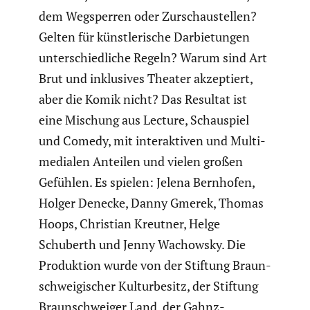
dem Wegsperren oder Zurschau­stellen?
Gelten für künst­le­ri­sche Darbie­tungen
unter­schied­liche Regeln? Warum sind Art
Brut und inklu­sives Theater akzep­tiert,
aber die Komik nicht? Das Resultat ist
eine Mischung aus Lecture, Schau­spiel
und Comedy, mit inter­ak­tiven und Multi­
me­dialen Anteilen und vielen großen
Gefühlen. Es spielen: Jelena Bernhofen,
Holger Denecke, Danny Gmerek, Thomas
Hoops, Christian Kreutner, Helge
Schuberth und Jenny Wachowsky. Die
Produk­tion wurde von der Stiftung Braun­
schwei­gi­scher Kultur­be­sitz, der Stiftung
Braun­schweiger Land, der Gahnz-