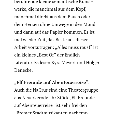
berüh­rende kleine seman­ti­sche Kunst­
werke, die manchmal aus dem Kopf,
manchmal direkt aus dem Bauch oder
dem Herzen ohne Umwege in den Mund
und dann auf das Papier kommen. Es ist
mal wieder Zeit, das Beste aus dieser
Arbeit vorzu­tragen: „Alles muss raus!“ ist
ein kleines „Best Of“ der Endlich-
Literatur. Es lesen Kyra Mevert und Holger
Denecke.
„Elf Freunde auf Abenteu­er­reise“
:
Auch die NaGrus sind eine Theater­gruppe
aus Neuerke­rode. Ihr Stück „Elf Freunde
auf Abenteu­er­reise“ ist sehr frei den
„Bremer Stadt­mu­si­kanten nachemp­