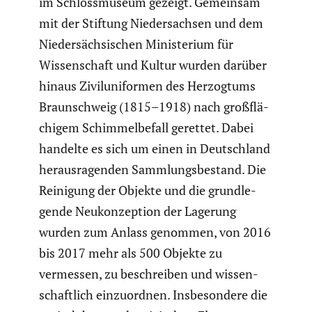
im Schloss­mu­seum gezeigt. Gemeinsam
mit der Stiftung Nieder­sachsen und dem
Nieder­säch­si­schen Minis­te­rium für
Wissen­schaft und Kultur wurden darüber
hinaus Zivil­uni­formen des Herzog­tums
Braun­schweig (1815–1918) nach großflä­
chigem Schim­mel­be­fall gerettet. Dabei
handelte es sich um einen in Deutsch­land
heraus­ra­genden Sammlungs­be­stand. Die
Reinigung der Objekte und die grund­le­
gende Neukon­zep­tion der Lagerung
wurden zum Anlass genommen, von 2016
bis 2017 mehr als 500 Objekte zu
vermessen, zu beschreiben und wissen­
schaft­lich einzu­ordnen. Insbe­son­dere die