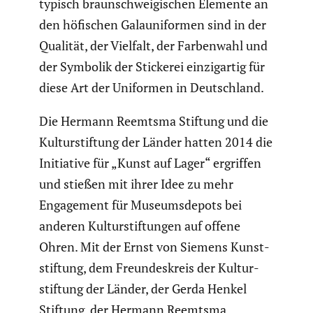
typisch braun­schwei­gi­schen Elemente an
den höfischen Galauni­formen sind in der
Qualität, der Vielfalt, der Farben­wahl und
der Symbolik der Stickerei einzig­artig für
diese Art der Uniformen in Deutsch­land.
Die Hermann Reemtsma Stiftung und die
Kultur­stif­tung der Länder hatten 2014 die
Initia­tive für „Kunst auf Lager“ ergriffen
und stießen mit ihrer Idee zu mehr
Engage­ment für Museums­de­pots bei
anderen Kultur­stif­tungen auf offene
Ohren. Mit der Ernst von Siemens Kunst­
stif­tung, dem Freun­des­kreis der Kultur­
stif­tung der Länder, der Gerda Henkel
Stiftung, der Hermann Reemtsma