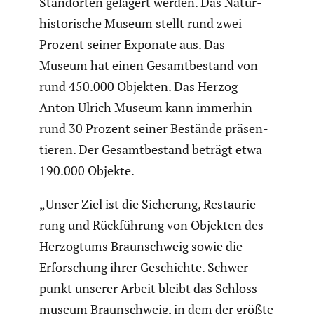
Stand­orten gelagert werden. Das Natur­
his­to­ri­sche Museum stellt rund zwei
Prozent seiner Exponate aus. Das
Museum hat einen Gesamt­be­stand von
rund 450.000 Objekten. Das Herzog
Anton Ulrich Museum kann immerhin
rund 30 Prozent seiner Bestände präsen­
tieren. Der Gesamt­be­stand beträgt etwa
190.000 Objekte.
„Unser Ziel ist die Sicherung, Restau­rie­
rung und Rückfüh­rung von Objekten des
Herzog­tums Braun­schweig sowie die
Erfor­schung ihrer Geschichte. Schwer­
punkt unserer Arbeit bleibt das Schloss­
mu­seum Braun­schweig, in dem der größte