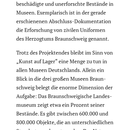
beschä­digte und unerforschte Bestände in
Museen. Exempla­risch ist in der gerade
erschie­nenen Abschluss-Dokumen­ta­tion
die Erfor­schung von zivilen Uniformen
des Herzog­tums Braun­schweig genannt.
Trotz des Projek­tendes bleibt im Sinn von
„Kunst auf Lager“ eine Menge zu tun in
allen Museen Deutsch­lands. Allein ein
Blick in die drei großen Museen Braun­
schweig belegt die enorme Dimension der
Aufgabe: Das Braun­schwei­gi­sche Landes­
mu­seum zeigt etwa ein Prozent seiner
Bestände. Es gibt zwischen 600.000 und
800.000 Objekte, die an unter­schied­li­chen