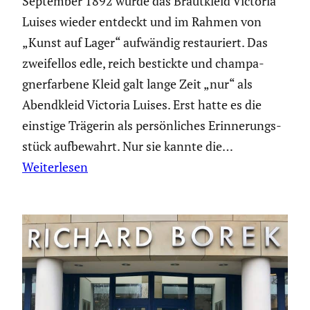
September 1892 wurde das Braut­kleid Victoria
Luises wieder entdeckt und im Rahmen von
„Kunst auf Lager“ aufwändig restau­riert. Das
zweifellos edle, reich bestickte und champa­
gner­far­bene Kleid galt lange Zeit „nur“ als
Abend­kleid Victoria Luises. Erst hatte es die
einstige Trägerin als persön­li­ches Erinne­rungs­
stück aufbe­wahrt. Nur sie kannte die…
Weiterlesen