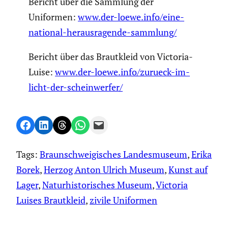
Bericht über die Sammlung der
Uniformen:
www.der-loewe.info/eine-
national-herausragende-sammlung/
Bericht über das Braut­kleid von Victoria-
Luise:
www.der-loewe.info/zurueck-im-
licht-der-scheinwerfer/
Share on Facebook
Share on LinkedIn
Share on Threads
Share on WhatsApp
Email this Page
Tags:
Braunschweigisches Landesmuseum
, 
Erika
Borek
, 
Herzog Anton Ulrich Museum
, 
Kunst auf
Lager
, 
Naturhistorisches Museum
, 
Victoria
Luises Brautkleid
, 
zivile Uniformen