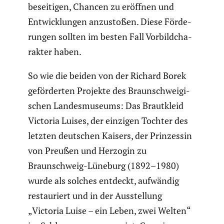
besei­tigen, Chancen zu eröffnen und
Entwick­lungen anzustoßen. Diese Förde­
rungen sollten im besten Fall Vorbild­cha­
rakter haben.
So wie die beiden von der Richard Borek
geför­derten Projekte des Braun­schwei­gi­
schen Landes­mu­seums: Das Braut­kleid
Victoria Luises, der einzigen Tochter des
letzten deutschen Kaisers, der Prinzessin
von Preußen und Herzogin zu
Braunschweig-Lüneburg (1892–1980)
wurde als solches entdeckt, aufwändig
restau­riert und in der Ausstel­lung
„Victoria Luise – ein Leben, zwei Welten“