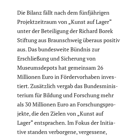
Die Bilanz fällt nach dem fünfjäh­rigen
Projekt­zeit­raum von „Kunst auf Lager“
unter der Betei­li­gung der Richard Borek
Stiftung aus Braun­schweig überaus positiv
aus. Das bundes­weite Bündnis zur
Erschlie­ßung und Sicherung von
Museums­de­pots hat gemeinsam 26
Millionen Euro in Förder­vor­haben inves­
tiert. Zusätz­lich vergab das Bundes­mi­nis­
te­rium für Bildung und Forschung mehr
als 30 Millionen Euro an Forschungs­pro­
jekte, die den Zielen von „Kunst auf
Lager“ entspra­chen. Im Fokus der Initia­
tive standen verbor­gene, verges­sene,