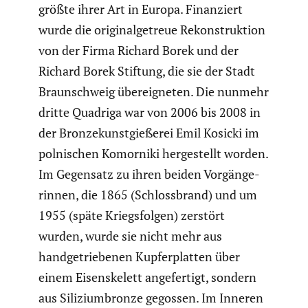
größte ihrer Art in Europa. Finan­ziert
wurde die origi­nal­ge­treue Rekon­struk­tion
von der Firma Richard Borek und der
Richard Borek Stiftung, die sie der Stadt
Braun­schweig übereig­neten. Die nunmehr
dritte Quadriga war von 2006 bis 2008 in
der Bronze­kunst­gie­ßerei Emil Kosicki im
polni­schen Komorniki herge­stellt worden.
Im Gegensatz zu ihren beiden Vorgän­ge­
rinnen, die 1865 (Schloss­brand) und um
1955 (späte Kriegs­folgen) zerstört
wurden, wurde sie nicht mehr aus
handge­trie­benen Kupfer­platten über
einem Eisen­ske­lett angefer­tigt, sondern
aus Silizi­um­bronze gegossen. Im Inneren