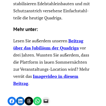
stabi­li­sieren Edelstahl­ein­bauten und mit
Schutz­an­strich versehene Einfach­stahl­
teile die heutige Quadriga.
Mehr unter:
Lesen Sie außerdem unseren
Beitrag
über das Jubiläum der Quadriga
vor
drei Jahren. Wussten Sie außerdem, dass
die Plattform in lauen Sommer­nächten
zur Veran­stal­tungs-Location wird? Mehr
verrät das
Image­video in diesem
Beitrag
.
Share on Facebook
Share on LinkedIn
Share on Threads
Share on WhatsApp
Email this Page