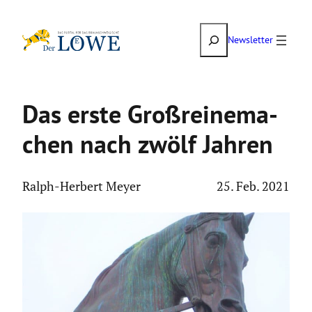
Zum
Suchen
Inhalt
Newsletter
springen
Das erste Großrei­ne­ma­
chen nach zwölf Jahren
Ralph-Herbert Meyer
25. Feb. 2021