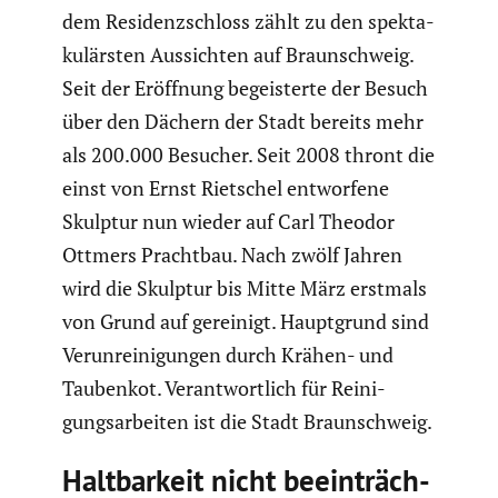
dem Residenz­schloss zählt zu den spekta­
ku­lärsten Aussichten auf Braun­schweig.
Seit der Eröffnung begeis­terte der Besuch
über den Dächern der Stadt bereits mehr
als 200.000 Besucher. Seit 2008 thront die
einst von Ernst Rietschel entwor­fene
Skulptur nun wieder auf Carl Theodor
Ottmers Prachtbau. Nach zwölf Jahren
wird die Skulptur bis Mitte März erstmals
von Grund auf gereinigt.
Haupt­grund sind
Verun­rei­ni­gungen durch Krähen- und
Taubenkot. Verant­wort­lich für Reini­
gungs­ar­beiten ist die Stadt Braun­schweig.
Haltbar­keit nicht beein­träch­