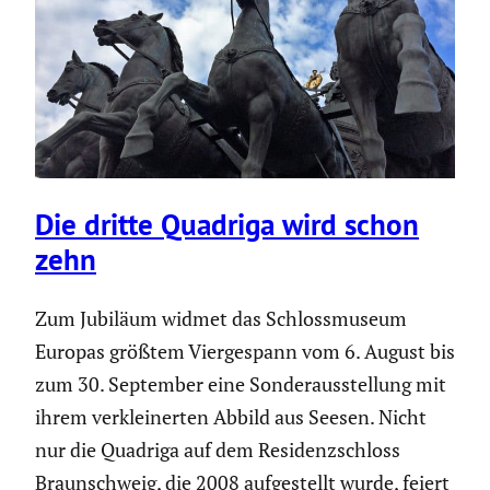
Die dritte Quadriga wird schon
zehn
Zum Jubiläum widmet das Schloss­mu­seum
Europas größtem Vierge­spann vom 6. August bis
zum 30. September eine Sonder­aus­stel­lung mit
ihrem verklei­nerten Abbild aus Seesen. Nicht
nur die Quadriga auf dem Residenz­schloss
Braun­schweig, die 2008 aufge­stellt wurde, feiert