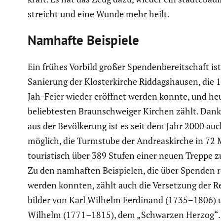
streicht und eine Wunde mehr heilt.
Namhafte Beispiele
Ein frühes Vorbild großer Spenden­be­reit­schaft ist
Sanierung der Kloster­kirche Riddags­hausen, die 
Jah-Feier wieder eröffnet werden konnte, und he
belieb­testen Braun­schweiger Kirchen zählt. Dan
aus der Bevöl­ke­rung ist es seit dem Jahr 2000 au
möglich, die Turmstube der Andre­as­kirche in 72
touris­tisch über 389 Stufen einer neuen Treppe z
Zu den namhaften Beispielen, die über Spenden rea
werden konnten, zählt auch die Verset­zung der Re
bilder von Karl Wilhelm Ferdinand (1735–1806) 
Wilhelm (1771–1815), dem „Schwarzen Herzog“.