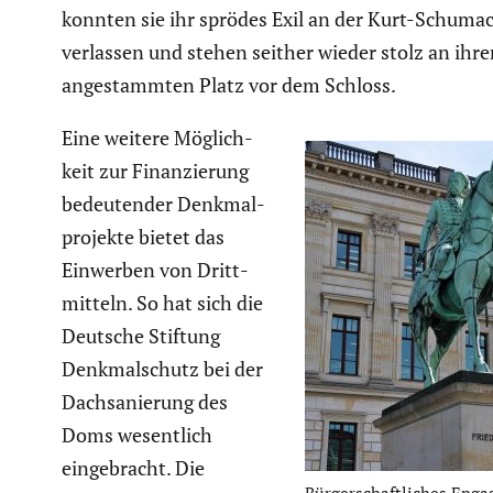
konnten sie ihr sprödes Exil an der Kurt-Schuma­
verlassen und stehen seither wieder stolz an ihr
angestammten Platz vor dem Schloss.
Eine weitere Möglich­
keit zur Finan­zie­rung
bedeu­tender Denkmal­
pro­jekte bietet das
Einwerben von Dritt­
mit­teln. So hat sich die
Deutsche Stiftung
Denkmal­schutz bei der
Dachsa­nie­rung des
Doms wesent­lich
einge­bracht. Die
Bürger­schaft­li­ches Eng