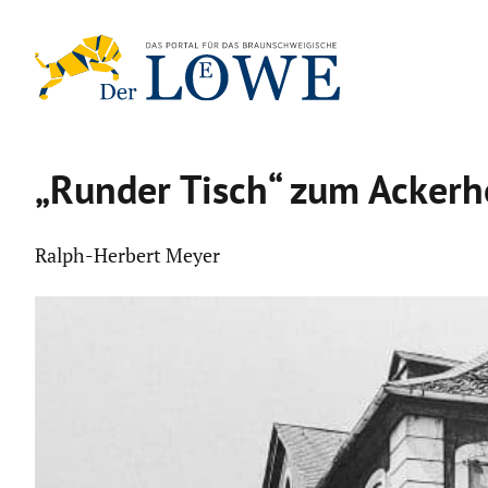
Zum
Inhalt
springen
„Runder Tisch“ zum Acker­ho
Ralph-Herbert Meyer