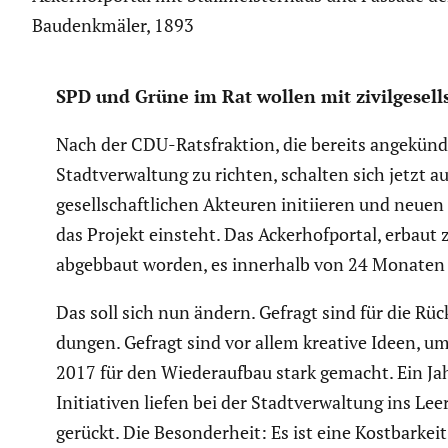
Baudenkmäler, 1893
SPD und Grüne im Rat wollen mit zivil­ge­sell
Nach der CDU-Ratsfrak­tion, die bereits angekün­d
Stadt­ver­wal­tung zu richten, schalten sich jetzt 
ge­sell­schaft­li­chen Akteuren initi­ieren und neu
das Projekt einsteht. Das Acker­hof­portal, erba
abgebbaut worden, es innerhalb von 24 Monaten w
Das soll sich nun ändern. Gefragt sind für die Rück
dungen. Gefragt sind vor allem kreative Ideen, um
2017 für den Wieder­aufbau stark gemacht. Ein Jah
Initia­tiven liefen bei der Stadt­ver­wal­tung ins L
gerückt. Die Beson­der­heit: Es ist eine Kostbar­kei