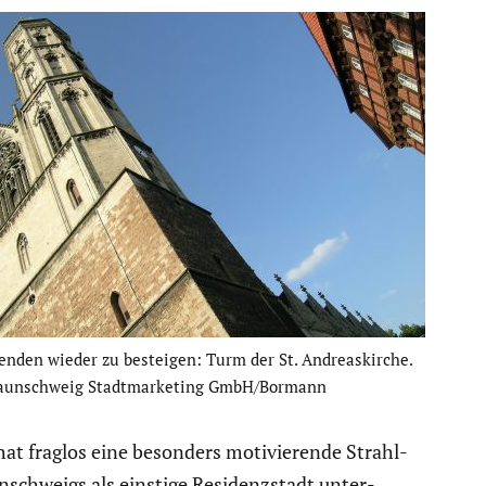
nden wieder zu besteigen: Turm der St. Andre­as­kirche.
aun­schweig Stadt­mar­ke­ting GmbH/Bormann
at fraglos eine besonders motivie­rende Strahl­
un­schweigs als einstige Residenz­stadt unter­