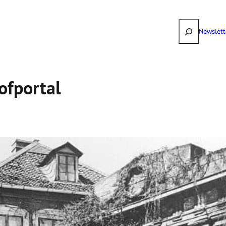
Suchen
Newslett
f­portal