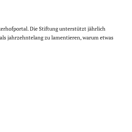
hof­portal. Die Stiftung unter­stützt jährlich
als jahrzehn­te­lang zu lamen­tieren, warum etwas