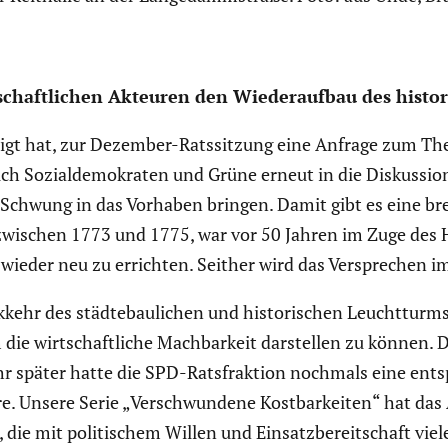
­schaft­li­chen Akteuren den Wieder­aufbau des histo­
igt hat, zur Dezember-Ratssit­zung eine Anfrage zum Them
auch Sozial­de­mo­kraten und Grüne erneut in die Diskus­si
en Schwung in das Vorhaben bringen. Damit gibt es eine bre
ut zwischen 1773 und 1775, war vor 50 Jahren im Zuge de
ieder neu zu errichten. Seither wird das Verspre­chen 
kehr des städte­bau­li­chen und histo­ri­schen Leucht­turm
 die wirtschaft­liche Machbar­keit darstellen zu können. 
r später hatte die SPD-Ratsfrak­tion nochmals eine entsp
eere. Unsere Serie „Verschwun­dene Kostbar­keiten“ hat das 
t, die mit politi­schem Willen und Einsatz­be­reit­schaft vi