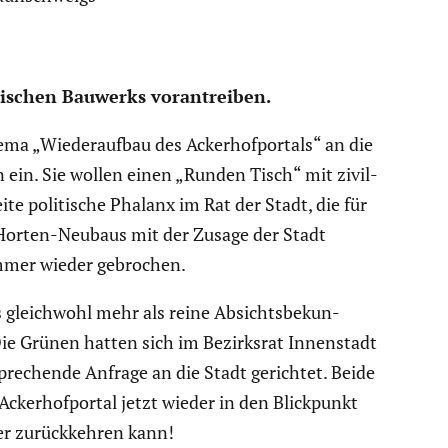
ri­schen Bauwerks voran­treiben.
a „Wieder­aufbau des Acker­hof­por­tals“ an die
on ein. Sie wollen einen „Runden Tisch“ mit zivil­
ite politi­sche Phalanx im Rat der Stadt, die für
s Horten-Neubaus mit der Zusage der Stadt
immer wieder gebrochen.
s gleich­wohl mehr als reine Absichts­be­kun­
Die Grünen hatten sich im Bezirksrat Innen­stadt
re­chende Anfrage an die Stadt gerichtet. Beide
Acker­hof­portal jetzt wieder in den Blick­punkt
eler zurück­kehren kann!