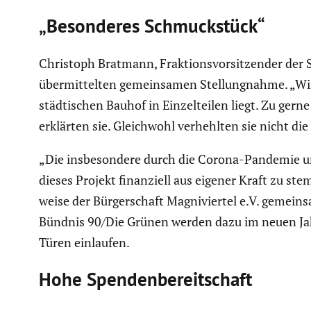
„Beson­deres Schmuck­stück“
Christoph Bratmann, Frakti­ons­vor­sit­zender der 
übermit­telten gemein­samen Stellung­nahme. „Wir 
städti­schen Bauhof in Einzel­teilen liegt. Zu ger
erklärten sie. Gleich­wohl verhehlten sie nicht die f
„Die insbe­son­dere durch die Corona-Pandemie und
dieses Projekt finan­ziell aus eigener Kraft zu stem
weise der Bürger­schaft Magni­viertel e.V. gemei
Bündnis 90/Die Grünen werden dazu im neuen Jah
Türen einlaufen.
Hohe Spenden­be­reit­schaft