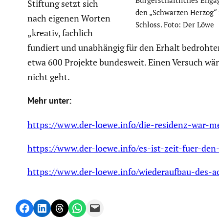
Stiftung setzt sich
den „Schwarzen Herzog“ 
nach eigenen Worten
Schloss. Foto: Der Löwe
„kreativ, fachlich
fundiert und unabhängig für den Erhalt bedrohter 
etwa 600 Projekte bundes­weit. Einen Versuch wäre
nicht geht.
Mehr unter:
https://www.der-loewe.info/die-residenz-war-m
https://www.der-loewe.info/es-ist-zeit-fuer-de
https://www.der-loewe.info/wiederaufbau-des-a
Share on Facebook
Share on LinkedIn
Share on Threads
Share on WhatsApp
Email this Page