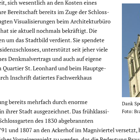
it, sich wesent­lich an den Kosten eines
ihre Bereit­schaft bereits im Zuge der Schloss­
ragten Visua­li­sie­rungen beim Archi­tek­tur­büro
at sie aktuell nochmals bekräf­tigt. Die
en um das Stadtbild verdient. Sie spendete
enz­schlosses, unter­stützt seit jeher viele
s Denkmal­ver­trags und auch auf eigene
 im Quartier St. Leonhard und beim Haupt­ge­
urch Inschrift datiertes Fachwerk­haus
­rung bereits mehrfach durch enorme
Dank Spe
in ihrer Stadt ausge­zeichnet. Das frühklas­si­
Foto: Br
m Schloss­garten des 1830 abgebrannten
91 und 1807 an den Ackerhof im Magni­viertel versetzt, h
li­ches Vorzei­ge­pro­jekt zu werden, das die Bedeutung Bra