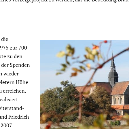
 die
1975 zur 700-
ute zu den
k der Spenden
ch wieder
 Metern Höhe
u erreichen.
li­siert
iter­stand­
und Friedrich
 2007