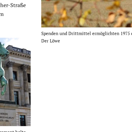
cher-Straße
em
Spenden und Dritt­mittel ermög­lichten 1975 
Der Löwe
age­ment holte