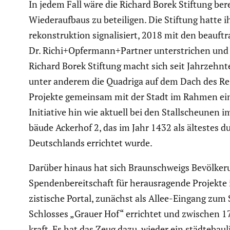
In jedem Fall wäre die Richard Borek Stiftung bere
Wieder­auf­baus zu betei­ligen. Die Stiftung hatte 
re­kon­struk­tion signa­li­siert, 2018 mit den beauf­t
Dr. Richi+Opfermann+Partner unter­stri­chen und h
Richard Borek Stiftung macht sich seit Jahrzehnt
unter anderem die Quadriga auf dem Dach des Resid
Projekte gemeinsam mit der Stadt im Rahmen eine
Initia­tive hin wie aktuell bei den Stall­scheunen
bäude Ackerhof 2, das im Jahr 1432 als ältestes d
Deutsch­lands errichtet wurde.
Darüber hinaus hat sich Braun­schweigs Bevöl­ke
Spenden­be­reit­schaft für heraus­ra­gende Projekte 
zis­ti­sche Portal, zunächst als Allee-Eingang zu
Schlosses „Grauer Hof“ errichtet und zwischen 17
kraft. Es hat das Zeug dazu, wieder ein städte­bau­