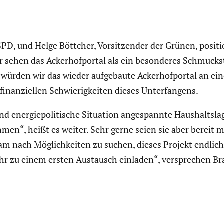
SPD, und Helge Böttcher, Vorsit­zender der Grünen, positi
sehen das Acker­hof­portal als ein beson­deres Schmuck­st
ne würden wir das wieder aufge­baute Acker­hof­portal an e
inan­zi­ellen Schwie­rig­keiten dieses Unter­fan­gens.
 energie­po­li­ti­sche Situation angespannte Haushalts­l
men“, heißt es weiter. Sehr gerne seien sie aber bereit mit 
nsam nach Möglich­keiten zu suchen, dieses Projekt endl
r zu einem ersten Austausch einladen“, verspre­chen Br