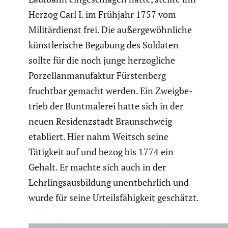
Herzog Carl I. im Frühjahr 1757 vom
Militär­dienst frei. Die außer­ge­wöhn­liche
künst­le­ri­sche Begabung des Soldaten
sollte für die noch junge herzog­liche
Porzel­lan­ma­nu­faktur Fürsten­berg
fruchtbar gemacht werden. Ein Zweig­be­
trieb der Buntma­lerei hatte sich in der
neuen Residenz­stadt Braun­schweig
etabliert. Hier nahm Weitsch seine
Tätigkeit auf und bezog bis 1774 ein
Gehalt. Er machte sich auch in der
Lehrlings­aus­bil­dung unent­behr­lich und
wurde für seine Urteils­fä­hig­keit geschätzt.