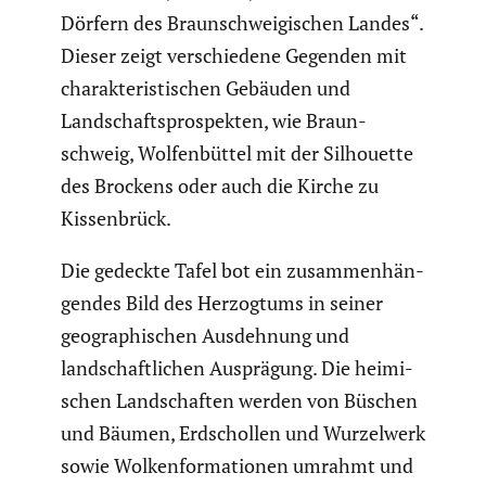
Dörfern des Braun­schwei­gi­schen Landes“.
Dieser zeigt verschie­dene Gegenden mit
charak­te­ris­ti­schen Gebäuden und
Landschafts­pro­spekten, wie Braun­
schweig, Wolfen­büttel mit der Silhou­ette
des Brockens oder auch die Kirche zu
Kissen­brück.
Die gedeckte Tafel bot ein zusam­men­hän­
gendes Bild des Herzog­tums in seiner
geogra­phi­schen Ausdeh­nung und
landschaft­li­chen Ausprä­gung. Die heimi­
schen Landschaften werden von Büschen
und Bäumen, Erdschollen und Wurzel­werk
sowie Wolken­for­ma­tionen umrahmt und