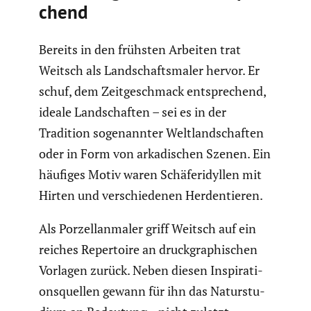
chend
Bereits in den frühsten Arbeiten trat
Weitsch als Landschafts­maler hervor. Er
schuf, dem Zeitge­schmack entspre­chend,
ideale Landschaften – sei es in der
Tradition sogenannter Weltland­schaften
oder in Form von arkadi­schen Szenen. Ein
häufiges Motiv waren Schäfer­idyllen mit
Hirten und verschie­denen Herden­tieren.
Als Porzel­lan­maler griff Weitsch auf ein
reiches Reper­toire an druck­gra­phi­schen
Vorlagen zurück. Neben diesen Inspi­ra­ti­
ons­quellen gewann für ihn das Natur­stu­