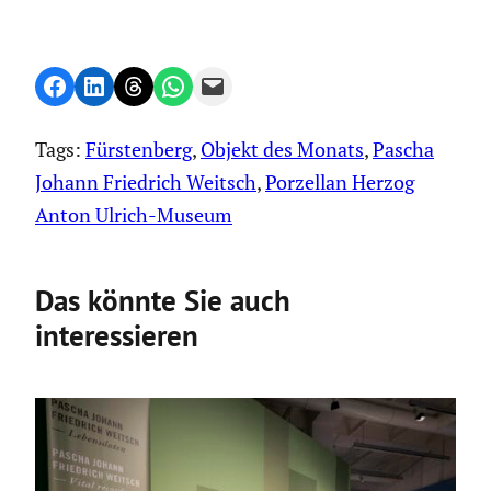
Share on Facebook
Share on LinkedIn
Share on Threads
Share on WhatsApp
Email this Page
Tags:
Fürstenberg
, 
Objekt des Monats
, 
Pascha
Johann Friedrich Weitsch
, 
Porzellan Herzog
Anton Ulrich-Museum
Das könnte Sie auch
interessieren