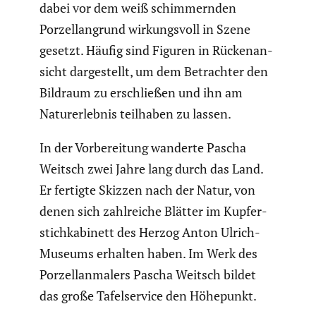
dabei vor dem weiß schim­mernden
Porzel­lan­grund wirkungs­voll in Szene
gesetzt. Häufig sind Figuren in Rücken­an­
sicht darge­stellt, um dem Betrachter den
Bildraum zu erschließen und ihn am
Natur­er­lebnis teilhaben zu lassen.
In der Vorbe­rei­tung wanderte Pascha
Weitsch zwei Jahre lang durch das Land.
Er fertigte Skizzen nach der Natur, von
denen sich zahlreiche Blätter im Kupfer­
stich­ka­bi­nett des Herzog Anton Ulrich-
Museums erhalten haben. Im Werk des
Porzel­lan­ma­lers Pascha Weitsch bildet
das große Tafel­ser­vice den Höhepunkt.