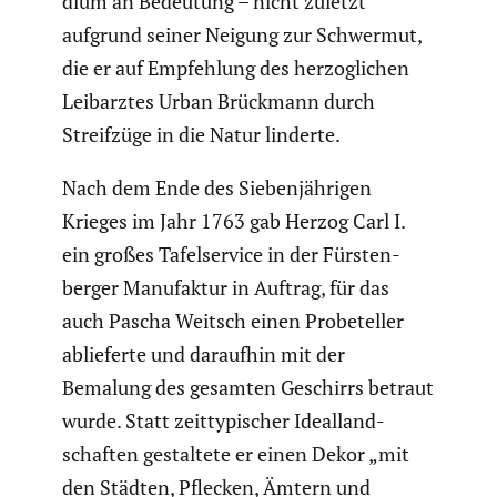
dium an Bedeutung – nicht zuletzt
aufgrund seiner Neigung zur Schwermut,
die er auf Empfeh­lung des herzog­li­chen
Leibarztes Urban Brückmann durch
Streif­züge in die Natur linderte.
Nach dem Ende des Sieben­jäh­rigen
Krieges im Jahr 1763 gab Herzog Carl I.
ein großes Tafel­ser­vice in der Fürsten­
berger Manufaktur in Auftrag, für das
auch Pascha Weitsch einen Probeteller
ablie­ferte und daraufhin mit der
Bemalung des gesamten Geschirrs betraut
wurde. Statt zeitty­pi­scher Ideal­land­
schaften gestal­tete er einen Dekor „mit
den Städten, Pflecken, Ämtern und