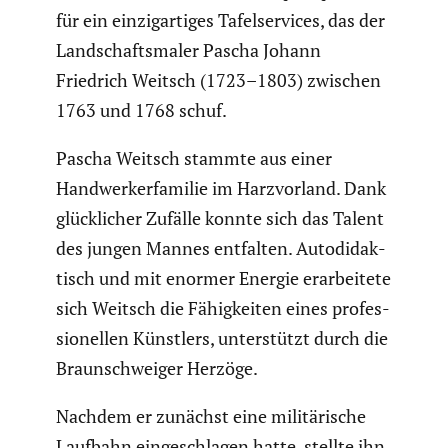
für ein einzig­ar­tiges Tafel­ser­vices, das der
Landschafts­maler Pascha Johann
Friedrich Weitsch (1723–1803) zwischen
1763 und 1768 schuf.
Pascha Weitsch stammte aus einer
Handwer­ker­fa­milie im Harzvor­land. Dank
glück­li­cher Zufälle konnte sich das Talent
des jungen Mannes entfalten. Autodi­dak­
tisch und mit enormer Energie erarbei­tete
sich Weitsch die Fähig­keiten eines profes­
sio­nellen Künstlers, unter­stützt durch die
Braun­schweiger Herzöge.
Nachdem er zunächst eine militä­ri­sche
Laufbahn einge­schlagen hatte, stellte ihn