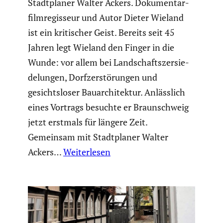
Stadt­planer Walter Ackers. Dokumen­tar­
film­re­gis­seur und Autor Dieter Wieland
ist ein kriti­scher Geist. Bereits seit 45
Jahren legt Wieland den Finger in die
Wunde: vor allem bei Landschafts­zer­sie­
de­lungen, Dorfzer­stö­rungen und
gesichts­loser Bauar­chi­tektur. Anläss­lich
eines Vortrags besuchte er Braun­schweig
jetzt erstmals für längere Zeit.
Gemeinsam mit Stadt­planer Walter
Ackers…
Weiterlesen