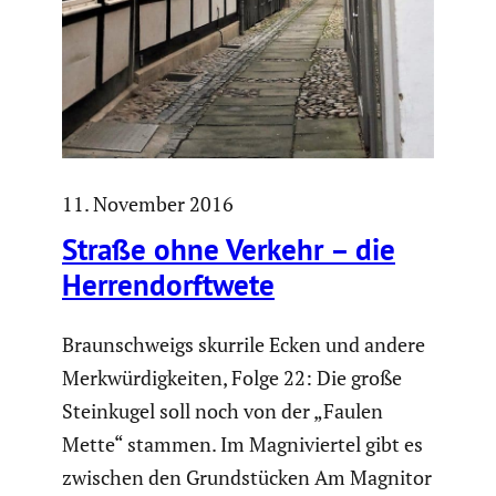
11. November 2016
Straße ohne Verkehr – die
Herren­dorft­wete
Braun­schweigs skurrile Ecken und andere
Merkwür­dig­keiten, Folge 22: Die große
Stein­kugel soll noch von der „Faulen
Mette“ stammen. Im Magni­viertel gibt es
zwischen den Grund­stü­cken Am Magnitor