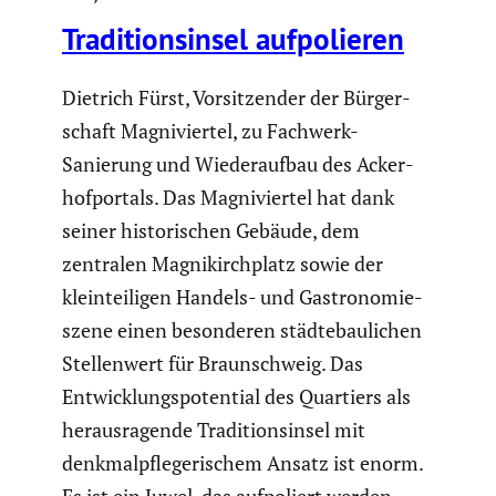
Tradi­ti­ons­insel aufpo­lieren
Dietrich Fürst, Vorsit­zender der Bürger­
schaft Magni­viertel, zu Fachwerk-
Sanierung und Wieder­aufbau des Acker­
hof­por­tals. Das Magni­viertel hat dank
seiner histo­ri­schen Gebäude, dem
zentralen Magni­kirch­platz sowie der
klein­tei­ligen Handels- und Gastro­no­mie­
szene einen beson­deren städte­bau­li­chen
Stellen­wert für Braun­schweig. Das
Entwick­lungs­po­ten­tial des Quartiers als
heraus­ra­gende Tradi­ti­ons­insel mit
denkmal­pfle­ge­ri­schem Ansatz ist enorm.