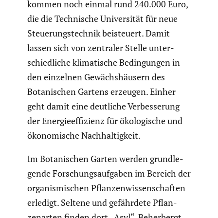
kommen noch einmal rund 240.000 Euro,
die die Techni­sche Univer­sität für neue
Steue­rungs­technik beisteuert. Damit
lassen sich von zentraler Stelle unter­
schied­liche klima­ti­sche Bedin­gungen in
den einzelnen Gewächs­häu­sern des
Botani­schen Gartens erzeugen. Einher
geht damit eine deutliche Verbes­se­rung
der Energie­ef­fi­zienz für ökolo­gi­sche und
ökono­mi­sche Nachhal­tig­keit.
Im Botani­schen Garten werden grund­le­
gende Forschungs­auf­gaben im Bereich der
organis­mi­schen Pflan­zen­wis­sen­schaften
erledigt. Seltene und gefähr­dete Pflan­
zen­arten finden dort „Asyl“. Beher­bergt