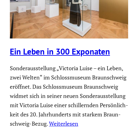
Ein Leben in 300 Exponaten
Sonder­aus­stel­lung „Victoria Luise – ein Leben,
zwei Welten“ im Schloss­mu­seum Braun­schweig
eröffnet. Das Schloss­mu­seum Braun­schweig
widmet sich in seiner neuen Sonder­aus­stel­lung
mit Victoria Luise einer schil­lernden Persön­lich­
keit des 20. Jahrhun­derts mit starkem Braun­
schweig-Bezug.
Weiterlesen