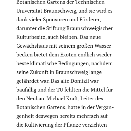
Botani­schen Gartens der Techni­schen
Univer­sität Braun­schweig, und sie wird es
dank vieler Sponsoren und Förderer,
darunter die Stiftung Braun­schwei­gi­scher
Kultur­be­sitz, auch bleiben.
Das neue
Gewächs­haus mit seinem großen Wasser­
be­cken bietet dem Exoten endlich wieder
beste klima­ti­sche Bedin­gungen, nachdem
seine Zukunft in Braun­schweig lange
gefährdet war. Das alte Domizil war
baufällig und der TU fehlten die Mittel für
den Neubau. Michael Kraft, Leiter des
Botani­schen Gartens, hatte in der Vergan­
gen­heit deswegen bereits mehrfach auf
die Kulti­vie­rung der Pflanze verzichten