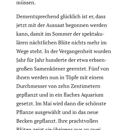
müssen.
Dementspre­chend glücklich ist er, dass
jetzt mit der Aussaat begonnen werden
kann, damit im Sommer der spekta­ku­
lären nächt­li­chen Blüte nichts mehr im
Wege steht. In der Vergan­gen­heit wurden
Jahr für Jahr hunderte der etwa erbsen­
großen Samen­körner geerntet. Fünf von
ihnen werden nun in Töpfe mit einem
Durch­messer von zehn Zenti­me­tern
gepflanzt und in ein flaches Aquarium
gesetzt. Im Mai wird dann die schönste
Pflanze ausge­wählt und in das neue
Becken gepflanzt. Ihre pracht­vollen
Blüten zeigt sie übrigens nur an zwei