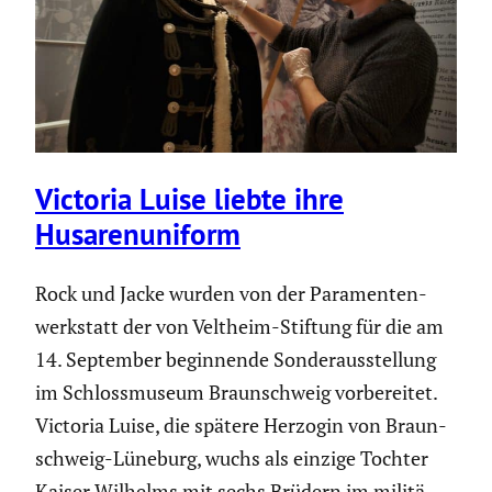
Victoria Luise liebte ihre
Husaren­uni­form
Rock und Jacke wurden von der Paramen­ten­
werk­statt der von Veltheim-Stiftung für die am
14. September begin­nende Sonder­aus­stel­lung
im Schloss­mu­seum Braun­schweig vorbe­reitet.
Victoria Luise, die spätere Herzogin von Braun­
schweig-Lüneburg, wuchs als einzige Tochter
Kaiser Wilhelms mit sechs Brüdern im militä­