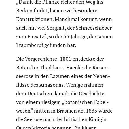
„Damit die Pflanze sicher den Weg ins
Becken findet, bauen wir besondere
Konstruk­tionen. Manchmal kommt, wenn
auch mit viel Sorgfalt, der Schnee­schieber
zum Einsatz“, so der 55 Jährige, der seinen
Traum­beruf gefunden hat.
Die Vorge­schichte: 1801 entdeckte der
Botaniker Thaddaeus Haenke die Riesen­
see­rose in den Lagunen eines der Neben­
flüsse des Amazonas. Wenige nahmen
dem Deutschen damals die Geschichte
von einem riesigem „botani­schen Fabel­
wesen“ mitten in Brasilien ab. 1833 wurde
die Seerose nach der briti­schen Königin
Queen Victoria benannt. Ein kluger