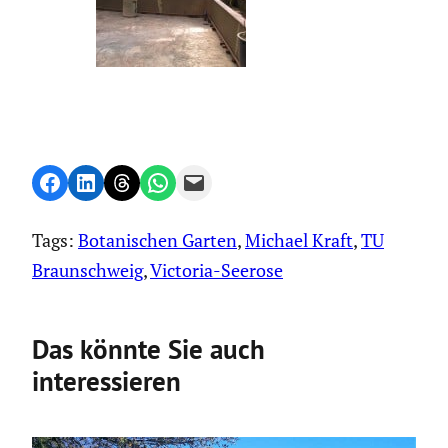
Share on Facebook
Share on LinkedIn
Share on Threads
Share on WhatsApp
Email this Page
Tags:
Botanischen Garten
, 
Michael Kraft
, 
TU
Braunschweig
, 
Victoria-Seerose
Das könnte Sie auch
interessieren