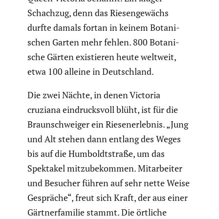
Schachzug, denn das Riesen­ge­wächs
durfte damals fortan in keinem Botani­
schen Garten mehr fehlen. 800 Botani­
sche Gärten existieren heute weltweit,
etwa 100 alleine in Deutsch­land.
Die zwei Nächte, in denen Victoria
cruziana eindrucks­voll blüht, ist für die
Braun­schweiger ein Riesen­er­lebnis. „Jung
und Alt stehen dann entlang des Weges
bis auf die Humboldt­straße, um das
Spektakel mitzu­be­kommen. Mitar­beiter
und Besucher führen auf sehr nette Weise
Gespräche“, freut sich Kraft, der aus einer
Gärtner­fa­milie stammt. Die örtliche