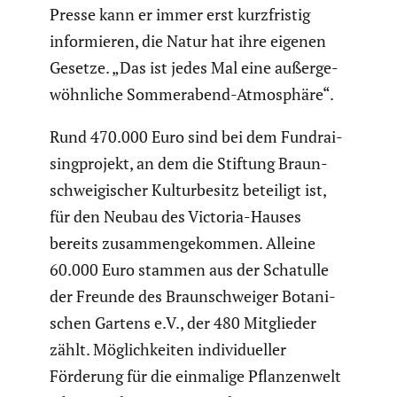
Presse kann er immer erst kurzfristig
infor­mieren, die Natur hat ihre eigenen
Gesetze. „Das ist jedes Mal eine außer­ge­
wöhn­liche Sommer­abend-Atmosphäre“.
Rund 470.000 Euro sind bei dem Fundrai­
sin­g­pro­jekt, an dem die Stiftung Braun­
schwei­gi­scher Kultur­be­sitz beteiligt ist,
für den Neubau des Victoria-Hauses
bereits zusam­men­ge­kommen. Alleine
60.000 Euro stammen aus der Schatulle
der Freunde des Braun­schweiger Botani­
schen Gartens e.V., der 480 Mitglieder
zählt. Möglich­keiten indivi­du­eller
Förderung für die einmalige Pflan­zen­welt