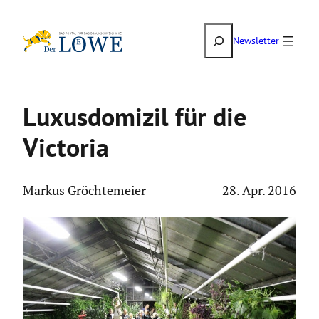
Zum
Suchen
Inhalt
Newsletter
springen
Luxus­do­mizil für die
Victoria
Markus Gröchtemeier
28. Apr. 2016