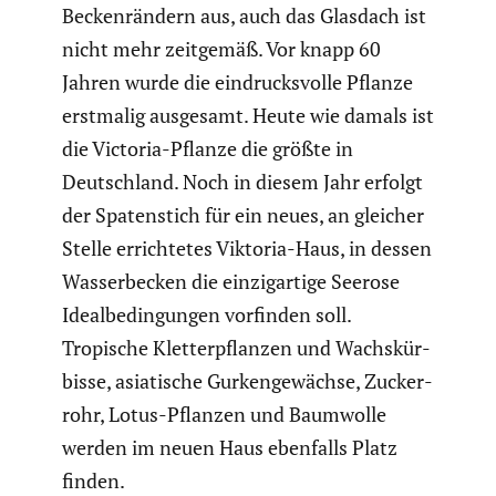
Becken­rän­dern aus, auch das Glasdach ist
nicht mehr zeitgemäß. Vor knapp 60
Jahren wurde die eindrucks­volle Pflanze
erstmalig ausgesamt. Heute wie damals ist
die Victoria-Pflanze die größte in
Deutsch­land. Noch in diesem Jahr erfolgt
der Spaten­stich für ein neues, an gleicher
Stelle errich­tetes Viktoria-Haus, in dessen
Wasser­be­cken die einzig­ar­tige Seerose
Ideal­be­din­gungen vorfinden soll.
Tropische Kletter­pflanzen und Wachs­kür­
bisse, asiati­sche Gurken­ge­wächse, Zucker­
rohr, Lotus-Pflanzen und Baumwolle
werden im neuen Haus ebenfalls Platz
finden.