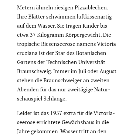
Metern ähneln riesigen Pizza­ble­chen.
Ihre Blätter schwimmen luftkis­sen­artig
auf dem Wasser. Sie tragen Kinder bis
etwa 37 Kilogramm Körper­ge­wicht. Die
tropische Riesen­see­rose namens Victoria
cruziana ist der Star des Botani­schen
Gartens der Techni­schen Univer­sität
Braun­schweig. Immer im Juli oder August
stehen die Braun­schweiger an zweiten
Abenden für das nur zweitä­gige Natur­
schau­spiel Schlange.
Leider ist das 1957 extra für die Victo­ria­
see­rose errich­tete Gewächs­haus in die
Jahre gekommen. Wasser tritt an den