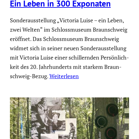
Ein Leben in 300 Exponaten
Sonder­aus­stel­lung „Victoria Luise – ein Leben,
zwei Welten“ im Schloss­mu­seum Braun­schweig
eröffnet. Das Schloss­mu­seum Braun­schweig
widmet sich in seiner neuen Sonder­aus­stel­lung
mit Victoria Luise einer schil­lernden Persön­lich­
keit des 20. Jahrhun­derts mit starkem Braun­
schweig-Bezug.
Weiterlesen