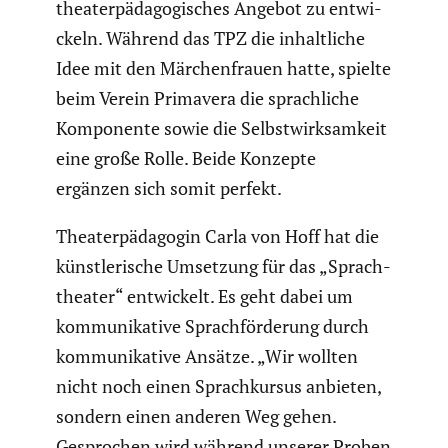
theater­päd­ago­gi­sches Angebot zu entwi­
ckeln. Während das TPZ die inhalt­liche
Idee mit den Märchen­frauen hatte, spielte
beim Verein Primavera die sprach­liche
Kompo­nente sowie die Selbst­wirk­sam­keit
eine große Rolle. Beide Konzepte
ergänzen sich somit perfekt.
Theater­päd­agogin Carla von Hoff hat die
künst­le­ri­sche Umsetzung für das „Sprach­
theater“ entwi­ckelt. Es geht dabei um
kommu­ni­ka­tive Sprach­för­de­rung durch
kommu­ni­ka­tive Ansätze. „Wir wollten
nicht noch einen Sprach­kursus anbieten,
sondern einen anderen Weg gehen.
Gespro­chen wird während unserer Proben