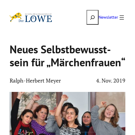
Zum
Suchen
Inhalt
Newsletter
springen
Neues Selbst­be­wusst­
sein für „Märchen­frauen“
Ralph-Herbert Meyer
4. Nov. 2019