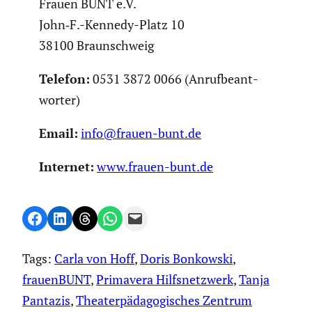
Frauen BUNT e.V.
John‑F.-Kennedy-Platz 10
38100 Braun­schweig
Telefon:
0531 3872 0066 (Anruf­be­ant­
worter)
Email:
info@frauen-bunt.de
Internet:
www.frauen-bunt.de
Share on Facebook
Share on LinkedIn
Share on Threads
Share on WhatsApp
Email this Page
Tags:
Carla von Hoff
, 
Doris Bonkowski
, 
frauenBUNT
, 
Primavera Hilfsnetzwerk
, 
Tanja
Pantazis
, 
Theaterpädagogisches Zentrum