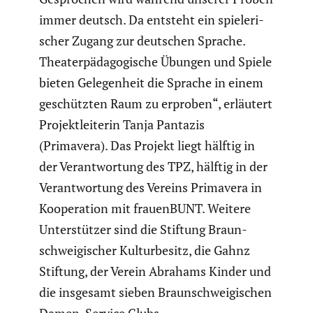
immer deutsch. Da entsteht ein spiele­ri­
scher Zugang zur deutschen Sprache.
Theater­päd­ago­gi­sche Übungen und Spiele
bieten Gelegen­heit die Sprache in einem
geschützten Raum zu erproben“, erläutert
Projekt­lei­terin Tanja Pantazis
(Primavera). Das Projekt liegt hälftig in
der Verant­wor­tung des TPZ, hälftig in der
Verant­wor­tung des Vereins Primavera in
Koope­ra­tion mit frauen­BUNT. Weitere
Unter­stützer sind die Stiftung Braun­
schwei­gi­scher Kultur­be­sitz, die Gahnz
Stiftung, der Verein Abrahams Kinder und
die insgesamt sieben Braun­schwei­gi­schen
Damen-Service Clubs.