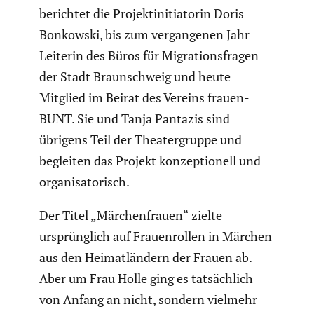
berichtet die Projekt­in­itia­torin Doris
Bonkowski, bis zum vergan­genen Jahr
Leiterin des Büros für Migra­ti­ons­fragen
der Stadt Braun­schweig und heute
Mitglied im Beirat des Vereins frauen­
BUNT. Sie und Tanja Pantazis sind
übrigens Teil der Theater­gruppe und
begleiten das Projekt konzep­tio­nell und
organi­sa­to­risch.
Der Titel „Märchen­frauen“ zielte
ursprüng­lich auf Frauen­rollen in Märchen
aus den Heimat­län­dern der Frauen ab.
Aber um Frau Holle ging es tatsäch­lich
von Anfang an nicht, sondern vielmehr