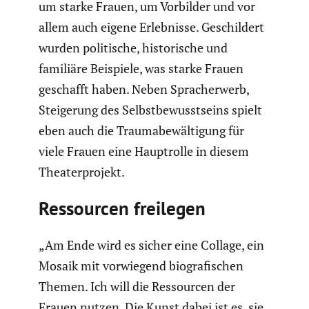
um starke Frauen, um Vorbilder und vor
allem auch eigene Erleb­nisse. Geschil­dert
wurden politi­sche, histo­ri­sche und
familiäre Beispiele, was starke Frauen
geschafft haben. Neben Sprach­er­werb,
Steige­rung des Selbst­be­wusst­seins spielt
eben auch die Trauma­be­wäl­ti­gung für
viele Frauen eine Haupt­rolle in diesem
Theater­pro­jekt.
Ressourcen freilegen
„Am Ende wird es sicher eine Collage, ein
Mosaik mit vorwie­gend biogra­fi­schen
Themen. Ich will die Ressourcen der
Frauen nutzen. Die Kunst dabei ist es, sie