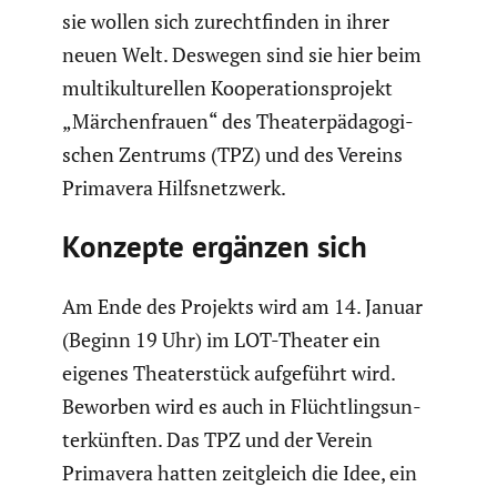
sie wollen sich zurecht­finden in ihrer
neuen Welt. Deswegen sind sie hier beim
multi­kul­tu­rellen Koope­ra­ti­ons­pro­jekt
„Märchen­frauen“ des Theater­päd­ago­gi­
schen Zentrums (TPZ) und des Vereins
Primavera Hilfs­netz­werk.
Konzepte ergänzen sich
Am Ende des Projekts wird am 14. Januar
(Beginn 19 Uhr) im LOT-Theater ein
eigenes Theater­stück aufge­führt wird.
Beworben wird es auch in Flücht­lings­un­
ter­künften. Das TPZ und der Verein
Primavera hatten zeitgleich die Idee, ein